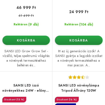
46 999 Ft
24 999 Ft
61 499 Ft
(9 db)
(104 db)
Raktáron
Raktáron
KOSÁRBA
KOSÁRBA
SANSI LED Grow Grow Set -
Itt az új generációs izzók! A
vízálló, teljes spektrumú világítás
SANSI gyártja a legjobb izzókat
a növények termesztéséhez
a növények termesztéséhez a
beltéren és...
mai piacon. A...
SANSI LED izzó
SANSI LED növénylámpa
növényekhez 24W - előnyös
Tripod Állvány 120W
2 db-os készlet
(12 %)
(16 %)