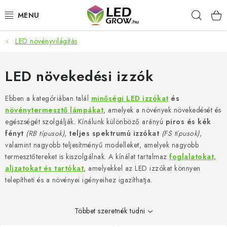
Ugrás
Keres
a
fő
tartalomhoz
LED növényvilágítás
AKCIÓS TERMÉKEK
LED NÖVÉNYVILÁGÍTÁS
LED növekedési izzók
TERMESZTÉSI KELLÉKEK
Ebben a kategóriában talál
minőségi LED izzókat
és
növénytermesztő lámpákat
, amelyek a növények növekedését és
egészségét szolgálják. Kínálunk különböző arányú
piros és kék
AKVARISZTIKAI TERMÉKEK
fényt
(RB típusok)
,
teljes spektrumú izzókat
(FS típusok)
,
valamint nagyobb teljesítményű modelleket, amelyek nagyobb
MIKROZÖLDEK
termesztőtereket is kiszolgálnak. A kínálat tartalmaz
foglalatokat,
aljzatokat és tartókat
, amelyekkel az LED izzókat könnyen
OKOS KERT
telepítheti és a növényei igényeihez igazíthatja.
Webáruház értékelése
Márka
Vásárlás
Blog
Többet szeretnék tudni
Általános Üzleti Feltételek
Kapcsolat