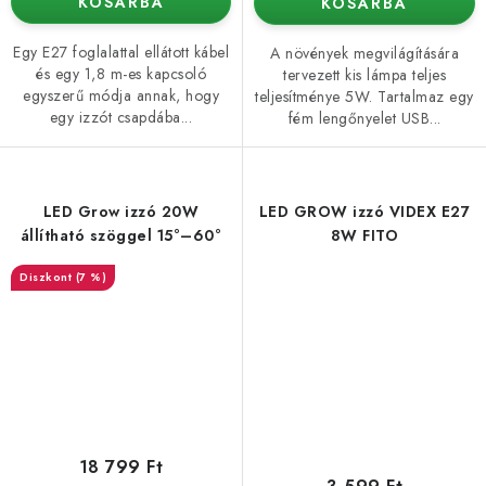
KOSÁRBA
KOSÁRBA
Egy E27 foglalattal ellátott kábel
A növények megvilágítására
és egy 1,8 m-es kapcsoló
tervezett kis lámpa teljes
egyszerű módja annak, hogy
teljesítménye 5W. Tartalmaz egy
egy izzót csapdába...
fém lengőnyelet USB...
LED Grow izzó 20W
LED GROW izzó VIDEX E27
állítható szöggel 15°–60°
8W FITO
(7 %)
18 799 Ft