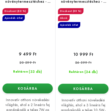
növénytermesztéshez - 2
növénytermesztéshez - 3
kar
kar
(53 %)
(58 %)
Ajándék ötlet
Akció
Ajándék ötlet
9 499 Ft
10 999 Ft
20 599 Ft
26 599 Ft
(33 db)
(34 db)
Raktáron
Raktáron
KOSÁRBA
KOSÁRBA
Innovatív otthoni növekedési
Innovatív otthoni növekedési
világítás, ahol a 2 lineáris fej
világítás, ahol a 3 lineáris fej
gondoskodik a teljes 7W-os
gondoskodik a teljes 10,5W-