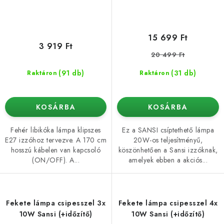
15 699 Ft
3 919 Ft
20 499 Ft
(91 db)
(31 db)
Raktáron
Raktáron
KOSÁRBA
KOSÁRBA
Fehér libikóka lámpa klipszes
Ez a SANSI csíptethető lámpa
E27 izzóhoz tervezve. A 170 cm
20W-os teljesítményű,
hosszú kábelen van kapcsoló
köszönhetően a Sansi izzóknak,
(ON/OFF). A...
amelyek ebben a akciós...
Fekete lámpa csipesszel 3x
Fekete lámpa csipesszel 4x
10W Sansi (+időzítő)
10W Sansi (+időzítő)