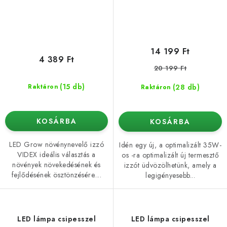
14 199 Ft
4 389 Ft
20 199 Ft
(15 db)
(28 db)
Raktáron
Raktáron
KOSÁRBA
KOSÁRBA
LED Grow növénynevelő izzó
Idén egy új, a optimalizált 35W-
VIDEX ideális választás a
os -ra optimalizált új termesztő
növények növekedésének és
izzót üdvözölhetünk, amely a
fejlődésének ösztönzésére....
legigényesebb...
LED lámpa csipesszel
LED lámpa csipesszel