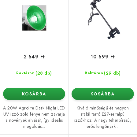
i
e
s
n
t
d
á
e
j
z
a
é
s
2 549 Ft
10 599 Ft
e
(28 db)
(29 db)
Raktáron
Raktáron
KOSÁRBA
KOSÁRBA
A 20W Agrolite Dark Night LED
Kiváló minőségű és nagyon
UV izzó zöld fénye nem zavarja
stabil tartó E27-es talpú
a növények alvását, így ideális
izzókhoz. A nagy teherbírású,
megoldás...
erős lengőnyak...