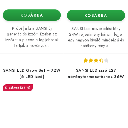
KOSÁRBA
KOSÁRBA
Próbálja ki a SANSI új
SANSI Led növekedési fény
generációs izzóit. Ezeket az
24W teljesítmény három fejjel
izzókat a piacon a legjobbnak
egy nagyon kiváló minőségű és
tartják a növények...
hatékony fény a...
SANSI LED Grow Set – 72W
SANSI LED izzó E27
(6 LED izzó)
növénytermesztéshez 36W
(23 %)