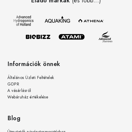
Eladó márkák
(és több...)
b
l
é
c
Információk önnek
Általános Üzleti Feltételek
GDPR
A vásárlásról
Webáruház értékelése
Blog
Útmutatók növénytermesztéshez