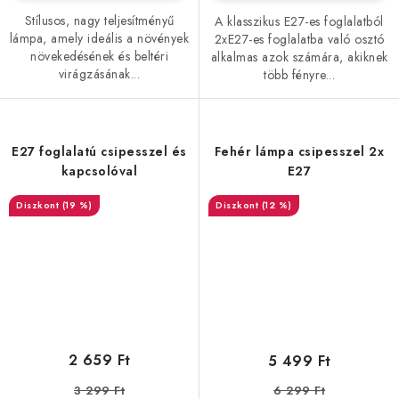
Stílusos, nagy teljesítményű
A klasszikus E27-es foglalatból
lámpa, amely ideális a növények
2xE27-es foglalatba való osztó
növekedésének és beltéri
alkalmas azok számára, akiknek
virágzásának...
több fényre...
E27 foglalatú csipesszel és
Fehér lámpa csipesszel 2x
kapcsolóval
E27
(19 %)
(12 %)
2 659 Ft
5 499 Ft
3 299 Ft
6 299 Ft