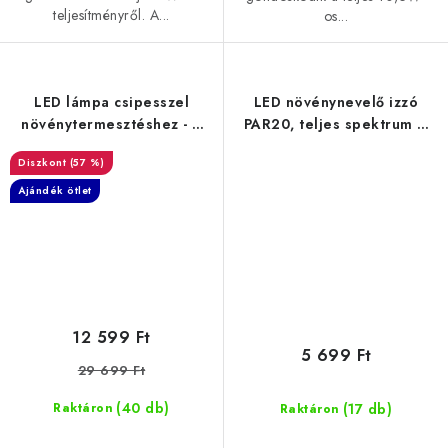
teljesítményről. A...
os...
LED lámpa csipesszel
LED növénynevelő izzó
növénytermesztéshez - 4
PAR20, teljes spektrum –
kar
10 W
(57 %)
Ajándék ötlet
12 599 Ft
5 699 Ft
29 699 Ft
(40 db)
(17 db)
Raktáron
Raktáron