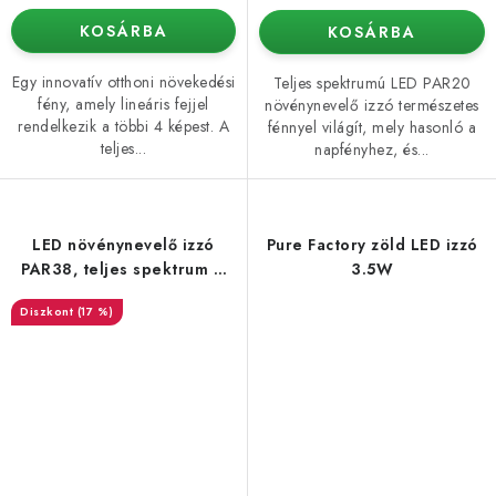
KOSÁRBA
KOSÁRBA
Egy innovatív otthoni növekedési
Teljes spektrumú LED PAR20
fény, amely lineáris fejjel
növénynevelő izzó természetes
rendelkezik a többi 4 képest. A
fénnyel világít, mely hasonló a
teljes...
napfényhez, és...
LED növénynevelő izzó
Pure Factory zöld LED izzó
PAR38, teljes spektrum –
3.5W
26 W
(17 %)