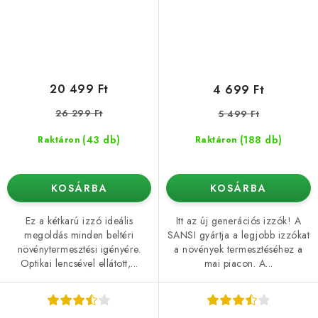
20 499 Ft
4 699 Ft
26 299 Ft
5 499 Ft
(43 db)
(188 db)
Raktáron
Raktáron
KOSÁRBA
KOSÁRBA
Ez a kétkarú izzó ideális
Itt az új generációs izzók! A
megoldás minden beltéri
SANSI gyártja a legjobb izzókat
növénytermesztési igényére.
a növények termesztéséhez a
Optikai lencsével ellátott,...
mai piacon. A...