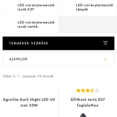
LED növénytermesztő
LED növénytermesztő
izzók E27
lámpák
LED növénytermesztő
izzók tartók,
foglalatok és rögzítők
TERMÉKEK SZŰRÉSE
T
T
AJÁNLJUK
e
e
r
r
m
m
Oldal
1
/
1
- összesen
36
termék
é
é
k
k
e
e
Agrolite Dark Night LED UV
Állítható tartó E27
k
k
izzó 20W
foglalathoz
l
r