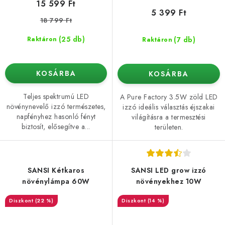
15 599 Ft
5 399 Ft
18 799 Ft
(25 db)
(7 db)
Raktáron
Raktáron
KOSÁRBA
KOSÁRBA
Teljes spektrumú LED
A Pure Factory 3.5W zöld LED
növénynevelő izzó természetes,
izzó ideális választás éjszakai
napfényhez hasonló fényt
világításra a termesztési
biztosít, elősegítve a...
területen.
SANSI Kétkaros
SANSI LED grow izzó
növénylámpa 60W
növényekhez 10W
(22 %)
(14 %)