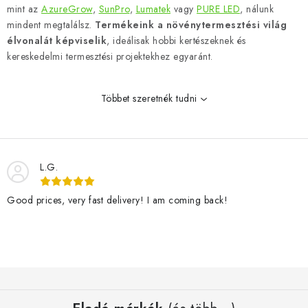
mint az
AzureGrow
,
SunPro
,
Lumatek
vagy
PURE LED
, nálunk
á
mindent megtalálsz.
Termékeink a növénytermesztési világ
n
élvonalát képviselik
, ideálisak hobbi kertészeknek és
y
kereskedelmi termesztési projektekhez egyaránt.
í
t
Többet szeretnék tudni
á
s
e
l
L.G.
e
m
Good prices, very fast delivery! I am coming back!
e
i
L
á