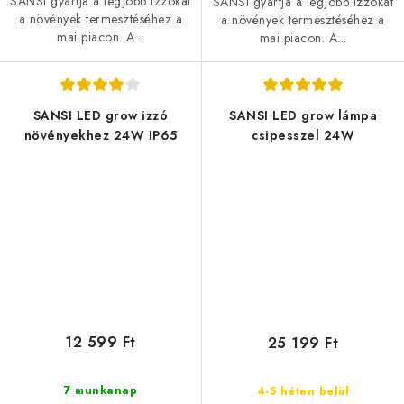
SANSI gyártja a legjobb izzókat
SANSI gyártja a legjobb izzókat
a növények termesztéséhez a
a növények termesztéséhez a
mai piacon. A...
mai piacon. A...
SANSI LED grow izzó
SANSI LED grow lámpa
növényekhez 24W IP65
csipesszel 24W
12 599 Ft
25 199 Ft
7 munkanap
4-5 héten belül