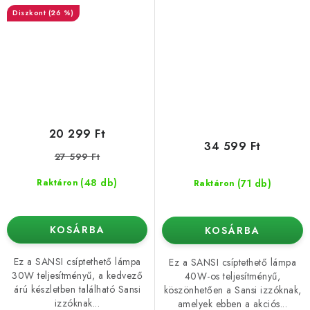
(26 %)
20 299 Ft
34 599 Ft
27 599 Ft
(48 db)
(71 db)
Raktáron
Raktáron
KOSÁRBA
KOSÁRBA
Ez a SANSI csíptethető lámpa
Ez a SANSI csíptethető lámpa
30W teljesítményű, a kedvező
40W-os teljesítményű,
árú készletben található Sansi
köszönhetően a Sansi izzóknak,
izzóknak...
amelyek ebben a akciós...