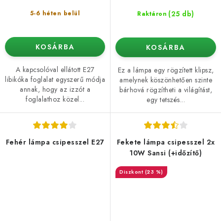
(25 db)
5-6 héten belül
Raktáron
KOSÁRBA
KOSÁRBA
A kapcsolóval ellátott E27
Ez a lámpa egy rögzített klipsz,
libikóka foglalat egyszerű módja
amelynek köszönhetően szinte
annak, hogy az izzót a
bárhová rögzítheti a világítást,
foglalathoz közel...
egy tetszés...
Fehér lámpa csipesszel E27
Fekete lámpa csipesszel 2x
10W Sansi (+időzítő)
(23 %)