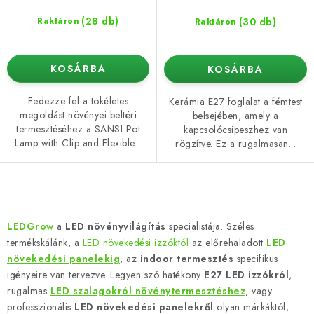
(28 db)
(30 db)
Raktáron
Raktáron
KOSÁRBA
KOSÁRBA
Fedezze fel a tökéletes
Kerámia E27 foglalat a fémtest
megoldást növényei beltéri
belsejében, amely a
termesztéséhez a SANSI Pot
kapcsolócsipeszhez van
Lamp with Clip and Flexible...
rögzítve. Ez a rugalmasan...
L
i
LEDGrow
a
LED növényvilágítás
specialistája. Széles
s
termékskálánk, a
LED növekedési izzóktól
az előrehaladott
LED
t
növekedési panelekig
, az
indoor termesztés
specifikus
a
igényeire van tervezve. Legyen szó hatékony
E27 LED izzókról
,
rugalmas
LED szalagokról növénytermesztéshez
, vagy
i
professzionális
LED növekedési panelekről
olyan márkáktól,
r