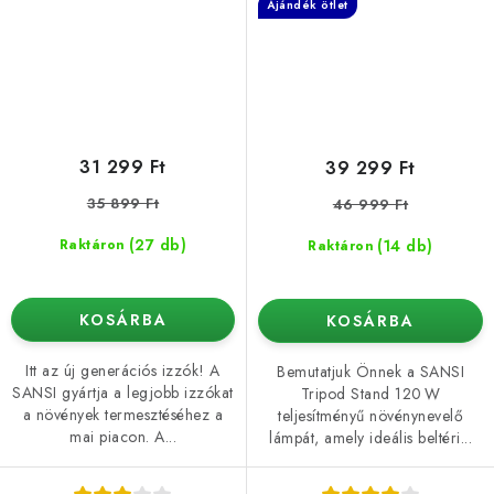
Ajándék ötlet
31 299 Ft
39 299 Ft
35 899 Ft
46 999 Ft
(27 db)
(14 db)
Raktáron
Raktáron
KOSÁRBA
KOSÁRBA
Itt az új generációs izzók! A
Bemutatjuk Önnek a SANSI
SANSI gyártja a legjobb izzókat
Tripod Stand 120 W
a növények termesztéséhez a
teljesítményű növénynevelő
mai piacon. A...
lámpát, amely ideális beltéri...