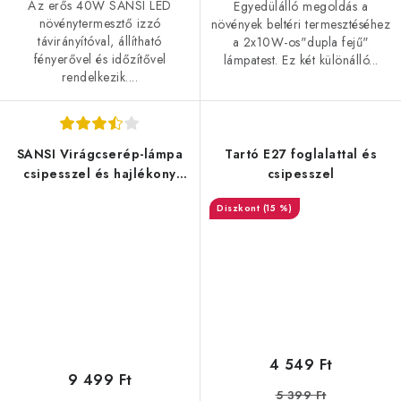
Az erős 40W SANSI LED
Egyedülálló megoldás a
növénytermesztő izzó
növények beltéri termesztéséhez
távirányítóval, állítható
a 2x10W-os"dupla fejű"
fényerővel és időzítővel
lámpatest. Ez két különálló...
rendelkezik....
SANSI Virágcserép-lámpa
Tartó E27 foglalattal és
csipesszel és hajlékony
csipesszel
nyakkal 10W
(15 %)
4 549 Ft
9 499 Ft
5 399 Ft