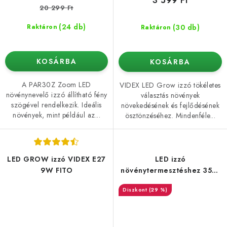
3 599 Ft
20 299 Ft
(24 db)
(30 db)
Raktáron
Raktáron
KOSÁRBA
KOSÁRBA
A PAR30Z Zoom LED
VIDEX LED Grow izzó tökéletes
növénynevelő izzó állítható fény
választás növények
szögével rendelkezik. Ideális
növekedésének és fejlődésének
növények, mint például az...
ösztönzéséhez. Mindenféle...
LED GROW izzó VIDEX E27
LED izzó
9W FITO
növénytermesztéshez 35W
E27
(29 %)