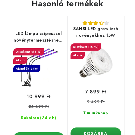
Hasonló termékek
SANSI LED grow izzó
LED lámpa csipesszel
növényekhez 15W
növénytermesztéshez -
3 kar
(16 %)
(58 %)
Akció
Akció
Ajándék ötlet
7 899 Ft
10 999 Ft
9 499 Ft
26 699 Ft
7 munkanap
(34 db)
Raktáron
KOSÁRBA