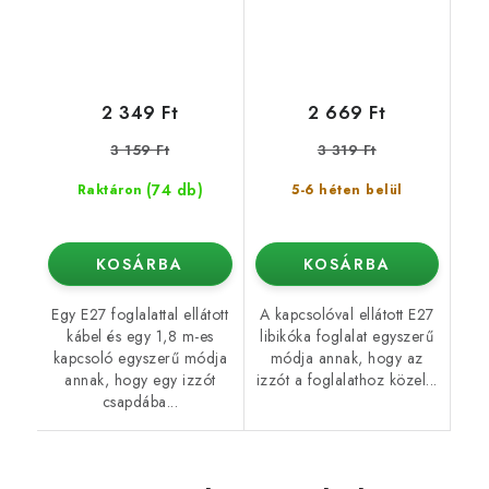
2 349 Ft
2 669 Ft
3 159 Ft
3 319 Ft
(74 db)
Raktáron
5-6 héten belül
KOSÁRBA
KOSÁRBA
Egy E27 foglalattal ellátott
A kapcsolóval ellátott E27
kábel és egy 1,8 m-es
libikóka foglalat egyszerű
kapcsoló egyszerű módja
módja annak, hogy az
annak, hogy egy izzót
izzót a foglalathoz közel...
csapdába...