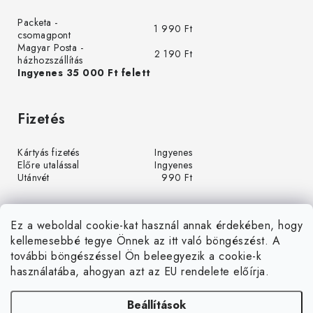
Packeta -
1 990 Ft
csomagpont
Magyar Posta -
2 190 Ft
házhozszállítás
Ingyenes 35 000 Ft felett
Fizetés
Kártyás fizetés
Ingyenes
Előre utalással
Ingyenes
Utánvét
990 Ft
Ez a weboldal cookie-kat használ annak érdekében, hogy
kellemesebbé tegye Önnek az itt való böngészést. A
további böngészéssel Ön beleegyezik a cookie-k
használatába, ahogyan azt az EU rendelete előírja.
Beállítások
Á