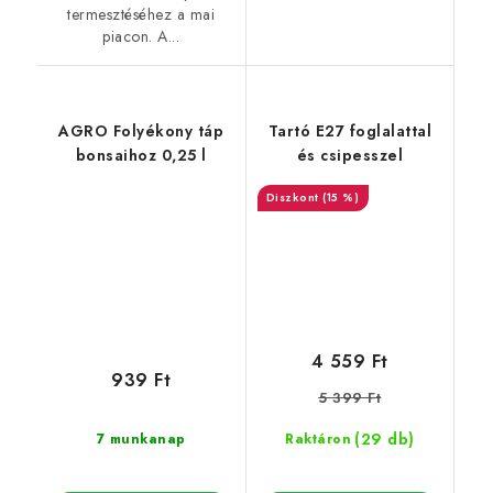
termesztéséhez a mai
piacon. A...
AGRO Folyékony táp
Tartó E27 foglalattal
bonsaihoz 0,25 l
és csipesszel
(15 %)
4 559 Ft
939 Ft
5 399 Ft
(29 db)
7 munkanap
Raktáron