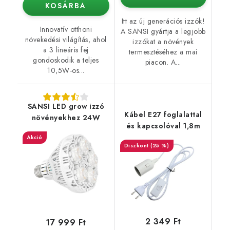
KOSÁRBA
Itt az új generációs izzók!
Innovatív otthoni
A SANSI gyártja a legjobb
növekedési világítás, ahol
izzókat a növények
a 3 lineáris fej
termesztéséhez a mai
gondoskodik a teljes
piacon. A...
10,5W-os...
SANSI LED grow izzó
Kábel E27 foglalattal
növényekhez 24W
és kapcsolóval 1,8m
Akció
(25 %)
2 349 Ft
17 999 Ft