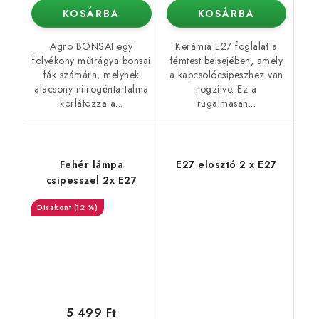
KOSÁRBA
KOSÁRBA
Agro BONSAI egy
Kerámia E27 foglalat a
folyékony műtrágya bonsai
fémtest belsejében, amely
fák számára, melynek
a kapcsolócsipeszhez van
alacsony nitrogéntartalma
rögzítve. Ez a
korlátozza a...
rugalmasan...
Fehér lámpa
E27 elosztó 2 x E27
csipesszel 2x E27
(12 %)
5 499 Ft