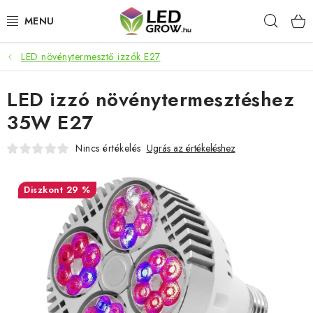
Ugrás
Keres
a
fő
tartalomhoz
LED növénytermesztő izzók E27
AKCIÓS TERMÉKEK
LED izzó növénytermesztéshez
LED NÖVÉNYVILÁGÍTÁS
35W E27
TERMESZTÉSI KELLÉKEK
Nincs értékelés
Ugrás az értékeléshez
AKVARISZTIKAI TERMÉKEK
29 %
MIKROZÖLDEK
OKOS KERT
Webáruház értékelése
Márka
Vásárlás
Blog
Általános Üzleti Feltételek
Kapcsolat