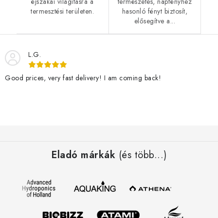
éjszakai világításra a
természetes, napfényhez
termesztési területen.
hasonló fényt biztosít,
elősegítve a...
L.G.
Good prices, very fast delivery! I am coming back!
L
á
Eladó márkák
(és több...)
b
l
é
c