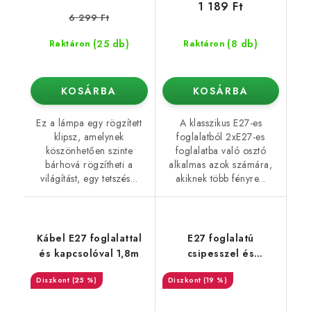
1 189 Ft
6 299 Ft
(25 db)
(8 db)
Raktáron
Raktáron
KOSÁRBA
KOSÁRBA
Ez a lámpa egy rögzített
A klasszikus E27-es
klipsz, amelynek
foglalatból 2xE27-es
köszönhetően szinte
foglalatba való osztó
bárhová rögzítheti a
alkalmas azok számára,
világítást, egy tetszés...
akiknek több fényre...
Kábel E27 foglalattal
E27 foglalatú
és kapcsolóval 1,8m
csipesszel és
kapcsolóval
(25 %)
(19 %)