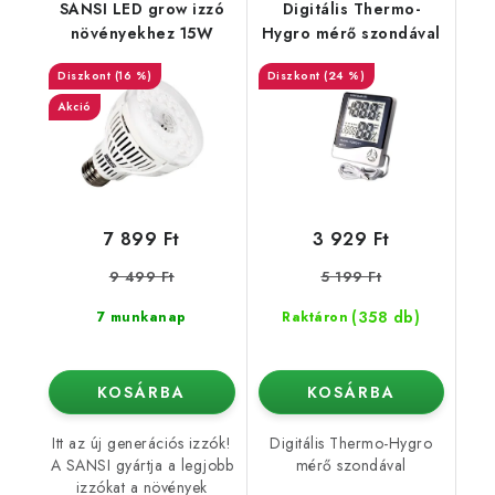
SANSI LED grow izzó
Digitális Thermo-
növényekhez 15W
Hygro mérő szondával
(16 %)
(24 %)
Akció
7 899 Ft
3 929 Ft
9 499 Ft
5 199 Ft
(358 db)
7 munkanap
Raktáron
KOSÁRBA
KOSÁRBA
Itt az új generációs izzók!
Digitális Thermo-Hygro
A SANSI gyártja a legjobb
mérő szondával
izzókat a növények