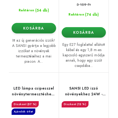
3 159 Ft
(54 db)
Raktáron
(74 db)
Raktáron
KOSÁRBA
KOSÁRBA
Itt az új generációs izzók!
Egy E27 foglalattal ellátott
A SANSI gyártja a legjobb
kábel és egy 1,8 m-es
izzókat a növények
kapcsoló egyszerű módja
termesztéséhez a mai
annak, hogy egy izzót
piacon. A...
csapdába...
LED lámpa csipesszel
SANSI LED izzó
növénytermesztéshez -
növényekhez 24W -
4 kar
előnyös 2 db-os
(57 %)
(12 %)
készlet
Ajándék ötlet