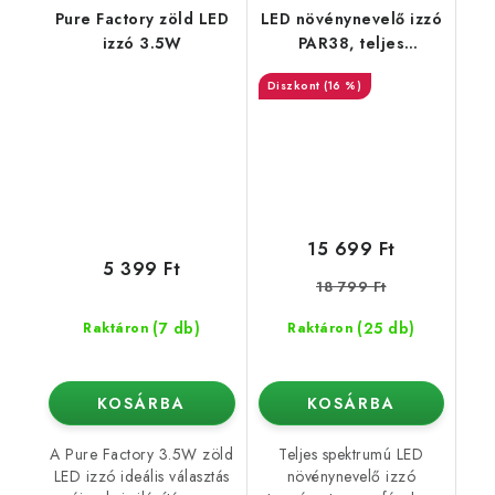
Pure Factory zöld LED
LED növénynevelő izzó
izzó 3.5W
PAR38, teljes
spektrum – 26 W
(16 %)
15 699 Ft
5 399 Ft
18 799 Ft
(7 db)
(25 db)
Raktáron
Raktáron
KOSÁRBA
KOSÁRBA
A Pure Factory 3.5W zöld
Teljes spektrumú LED
LED izzó ideális választás
növénynevelő izzó