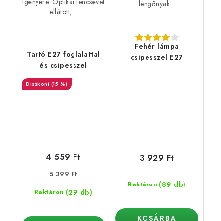
igényére. Optikai lencsével
lengőnyak...
ellátott,...
Fehér lámpa
Tartó E27 foglalattal
csipesszel E27
és csipesszel
(15 %)
4 559 Ft
3 929 Ft
5 399 Ft
(89 db)
Raktáron
(29 db)
Raktáron
KOSÁRBA