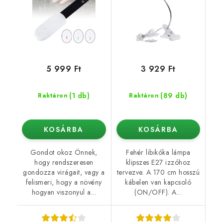
5 999 Ft
3 929 Ft
(1 db)
(89 db)
Raktáron
Raktáron
KOSÁRBA
KOSÁRBA
Gondot okoz Önnek,
Fehér libikóka lámpa
hogy rendszeresen
klipszes E27 izzóhoz
gondozza virágait, vagy a
tervezve. A 170 cm hosszú
felismeri, hogy a növény
kábelen van kapcsoló
hogyan viszonyul a...
(ON/OFF). A...