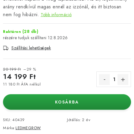
arány rendkívül magas ennél az izzónál, és itt biztosan
nem fog hibázni.
Több információ
(28 db)
Raktáron
12.8.2026
Szállítási lehetőségek
20 199 Ft
–29 %
14 199 Ft
11 180 Ft ÁFA nélkül
Egységár:
KOSÁRBA
SKU:
40439
Jótállás
:
2 év
Márka:
LEDMEGROW