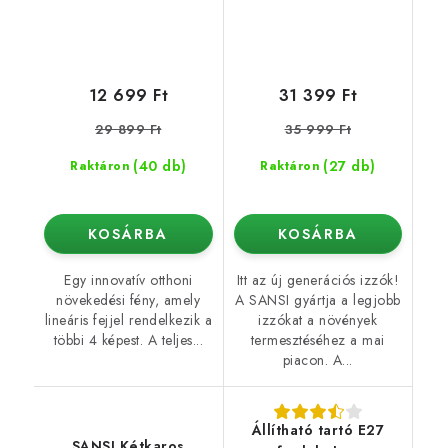
12 699 Ft
31 399 Ft
29 899 Ft
35 999 Ft
(40 db)
(27 db)
Raktáron
Raktáron
KOSÁRBA
KOSÁRBA
Egy innovatív otthoni
Itt az új generációs izzók!
növekedési fény, amely
A SANSI gyártja a legjobb
lineáris fejjel rendelkezik a
izzókat a növények
többi 4 képest. A teljes...
termesztéséhez a mai
piacon. A...
Állítható tartó E27
SANSI Kétkaros