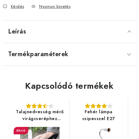
Kérdés
Nyomon követés
Leírás
Termékparaméterek
Kapcsolódó termékek
Talajnedvesség mérő
Fehér lámpa
virágcseréphez
csipesszel E27
(talajszkennelés)
Akció