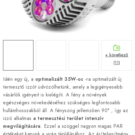
+ következő
(11)
Idén egy új, a
optimalizált 35W-os
-ra optimalizált új
termesztő izzót üdvözölhetünk, amely a legigényesebb
vásárlók igényeit is kielégíti. A fény a növények
egészséges növekedéséhez szükséges legfontosabb
hullámhosszakból áll. A fényszög jellemzően 90° , így az
izzó alkalmas
a termesztési terület intenzív
megvilágítására
. Ezzel a szöggel nagyon magas PAR
értékeket kapunk a virág táplálásához. Az ár/teljesítmény