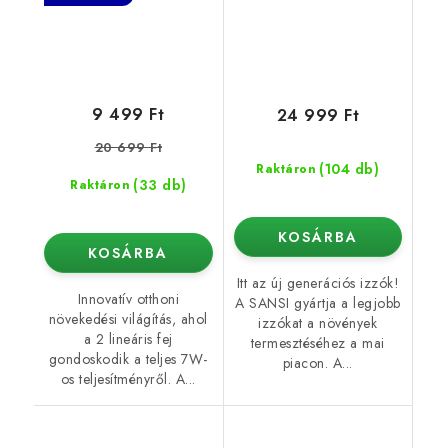
9 499 Ft
24 999 Ft
20 699 Ft
(104 db)
Raktáron
(33 db)
Raktáron
KOSÁRBA
KOSÁRBA
Itt az új generációs izzók!
Innovatív otthoni
A SANSI gyártja a legjobb
növekedési világítás, ahol
izzókat a növények
a 2 lineáris fej
termesztéséhez a mai
gondoskodik a teljes 7W-
piacon. A...
os teljesítményről. A...