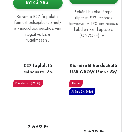
KOSÁRBA
Fehér libikóka lámpa
Kerámia E27 foglalat a
klipszes E27 izzóhoz
fémtest belsejében, amely
tervezve. A 170 cm hosszú
a kapcsolócsipeszhez van
kábelen van kapcsoló
rögzítve. Ez a
(ON/OFF). A...
rugalmasan...
E27 foglalatú
Kisméretű hordozható
csipesszel és
USB GROW lámpa 5W
kapcsolóval
(19 %)
Akció
Ajándék ötlet
2 669 Ft
3 629 Ft