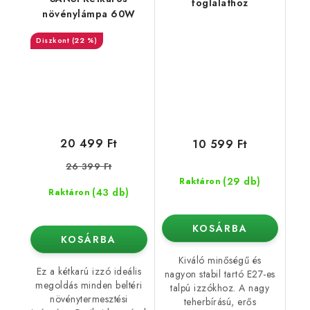
foglalathoz
növénylámpa 60W
(22 %)
20 499 Ft
10 599 Ft
26 399 Ft
(29 db)
Raktáron
(43 db)
Raktáron
KOSÁRBA
KOSÁRBA
Kiváló minőségű és
Ez a kétkarú izzó ideális
nagyon stabil tartó E27-es
megoldás minden beltéri
talpú izzókhoz. A nagy
növénytermesztési
teherbírású, erős