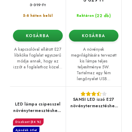
3 319 Ft
(22 db)
5-6 héten belül
Raktáron
KOSÁRBA
KOSÁRBA
A kapcsolóval ellátott E27
A növények
libikóka foglalat egyszerű
megvilágítására tervezett
módja annak, hogy az
kis lámpa teljes
izzót a foglalathoz közel...
teljesítménye 5W.
Tartalmaz egy fém
lengőnyelet USB...
SANSI LED izzó E27
LED lámpa csipesszel
növénytermesztéshez
növénytermesztéshez -
36W
2 kar
(54 %)
Ajándék ötlet