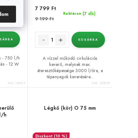
7 799 Ft
(228 db)
(7 db)
dom
Raktáron
9 199 Ft
SÁRBA
KOSÁRBA
ú - 750 l/h
A vízzel működő cirkulációs
lyás - 12 W
keverő, melynek max.
áteresztőképessége 3000 l/óra, a
tápanyagok keverésére...
Kód:
140013
Kód:
200935
merülő
Légkő (kör) O 75 mm
l/h
(10 %)