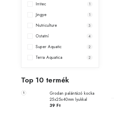
Irritec
1
Jingye
1
Nutriculture
3
l
Ostatní
4
i
Super Aquatic
2
Terra Aquatica
2
t
Top 10 termék
j
Grodan palántázó kocka
25x25x40mm lyukkal
39 Ft