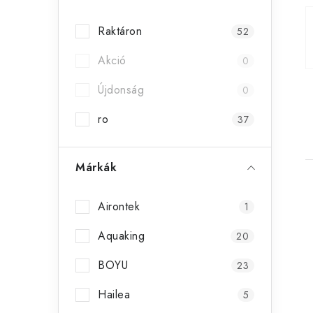
s
Raktáron
52
ó
Akció
p
0
a
Újdonság
0
n
ro
37
e
Márkák
l
Airontek
1
Aquaking
20
BOYU
23
Hailea
5