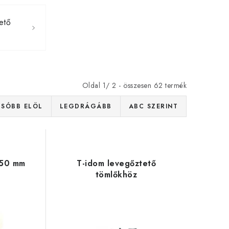
ető
Oldal
1
/
2
- összesen
62
termék
SÓBB ELÖL
LEGDRÁGÁBB
ABC SZERINT
 50 mm
T-idom levegőztető
tömlőkhöz