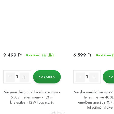
9 499 Ft
6 599 Ft
(6 db)
Raktáron
Raktáron
KOSÁRBA
KO
Mélymerülésű cirkulációs szivattyú -
Mélybe merülő keringető s
650/h teljesítmény - 1,3 m
teljesítménye 400L
kitelepítés - 12W fogyasztás
emelőmagassága 0,7
teljesítményfelvét
Kód:
140015