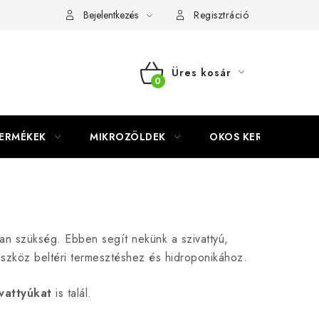
Bejelentkezés
Regisztráció
Üres kosár
KOSÁR
TERMÉKEK
MIKROZÖLDEK
OKOS KERT
an szükség. Ebben segít nekünk a szivattyú,
 eszköz beltéri termesztéshez és hidroponikához.
ivattyúkat
is talál.