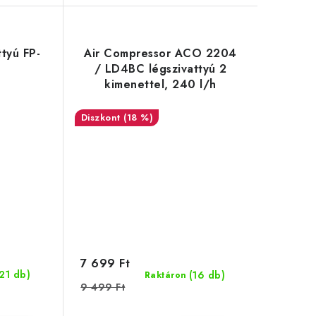
tyú FP-
Air Compressor ACO 2204
ó
/ LD4BC légszivattyú 2
kimenettel, 240 l/h
(18 %)
7 699 Ft
(21 db)
(16 db)
Raktáron
9 499 Ft