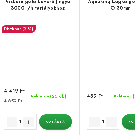
Vízkeringető keverő Jingye
Aquaking Légkő go
3000 l/h tartályokhoz
O 30mm
(9 %)
4 419 Ft
459 Ft
(26 db)
(
Raktáron
Raktáron
4 859 Ft
KOSÁRBA
KO