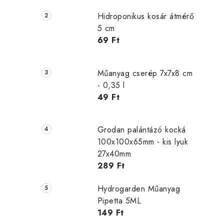
Hidroponikus kosár átmérő
5 cm
69 Ft
Műanyag cserép 7x7x8 cm
- 0,35 l
49 Ft
Grodan palántázó kocká
100x100x65mm - kis lyuk
27x40mm
289 Ft
Hydrogarden Műanyag
Pipetta 5ML
149 Ft