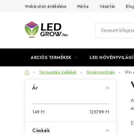
Ugrás
Webáruház értékelése
Márka
Vásárlás
Blo
a
fő
tartalomhoz
AKCIÓS TERMÉKEK
LED NÖVÉNYVILÁGÍ
Kezdőlap
Termesztési kellékek
Növényöntözés
Víz- 
O
Ár
l
A
d
a
149
Ft
125799
Ft
a
E
l
Címkék