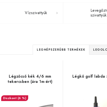
Levegőzt
Vízszivattyúk
szivattyúk
T
LEGNÉPSZERŰBB TERMÉKEK
LEGOLC
e
T
r
e
m
Légzőcső kék 4/6 mm
Légkő golf labda
r
tekercsben (ára 1m-ért)
é
m
k
é
(6 %)
e