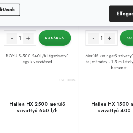
lítások
5 999 Ft
7 499 Ft
Érdeklődjön
Raktáron
Elfoga
KOSÁRBA
KO
BOYU S-500 240L/h légszivattyú
Merülő keringető szivatty
egy kivezetéssel
teljesítmény - 1,5 m lefo
bemenet
Kód:
140184
Hailea HX 2500 merülő
Hailea HX 1500 
szivattyú 650 l/h
szivattyú 400 