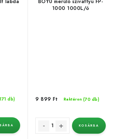
lf labda
BOYU merülő szivattyú FP-
1000 1000L/ó
9 899 Ft
171 db)
(70 db)
Raktáron
SÁRBA
KOSÁRBA