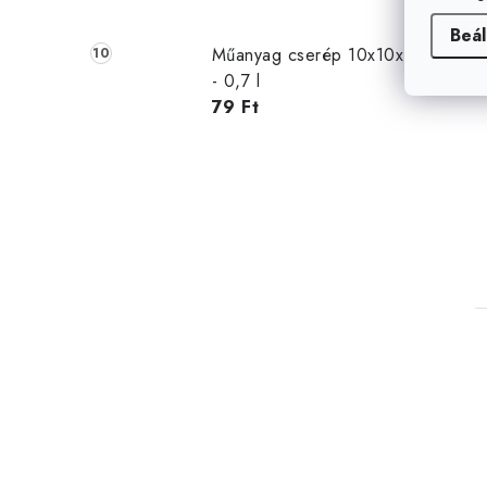
Beál
Műanyag cserép 10x10x11
- 0,7 l
79 Ft