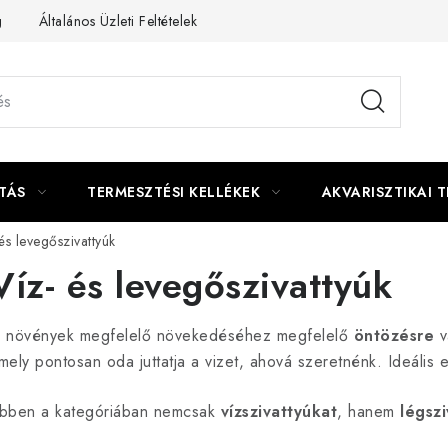
g
Általános Üzleti Feltételek
Kapcsolat
TÁS
TERMESZTÉSI KELLÉKEK
AKVARISZTIKAI 
és levegőszivattyúk
Víz- és levegőszivattyúk
 növények megfelelő növekedéséhez megfelelő
öntözésre
v
mely pontosan oda juttatja a vizet, ahová szeretnénk. Ideális
bben a kategóriában nemcsak
vízszivattyúkat
, hanem
légsz