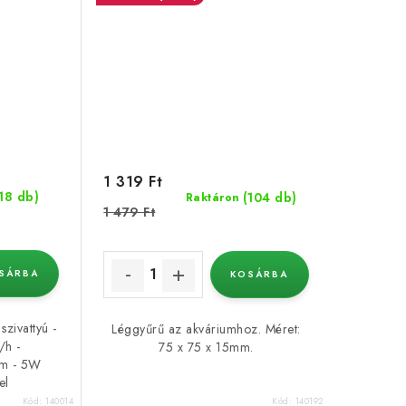
1 319 Ft
(18 db)
(104 db)
Raktáron
1 479 Ft
SÁRBA
KOSÁRBA
zivattyú -
Léggyűrű az akváriumhoz. Méret:
/h -
75 x 75 x 15mm.
 m - 5W
el
Kód:
140014
Kód:
140192