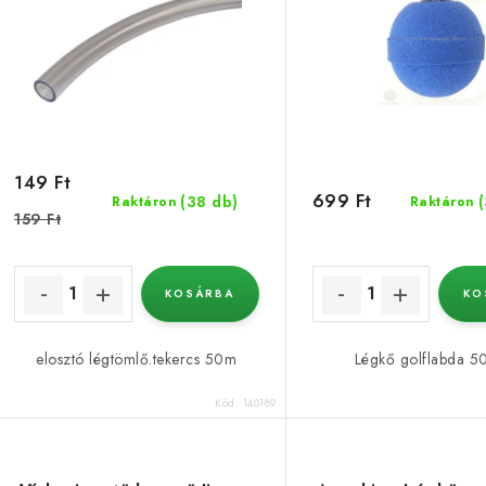
k
k
e
r
k
e
n
d
149 Ft
699 Ft
(38 db)
Raktáron
Raktáron
s
e
159 Ft
z
á
KOSÁRBA
KO
é
s
elosztó légtömlő.tekercs 50m
Légkő golflabda 
a
e
Kód:
140189