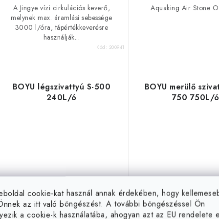
A Jingye vízi cirkulációs keverő,
Aquaking Air Stone
melynek max. áramlási sebessége
3000 l/óra, tápértékkeverésre
használják...
Kód:
200941
BOYU légszivattyú S-500
BOYU merülő szivat
240L/ó
750 750L/
eboldal cookie-kat használ annak érdekében, hogy kellemes
Önnek az itt való böngészést. A további böngészéssel Ön
yezik a cookie-k használatába, ahogyan azt az EU rendelete el