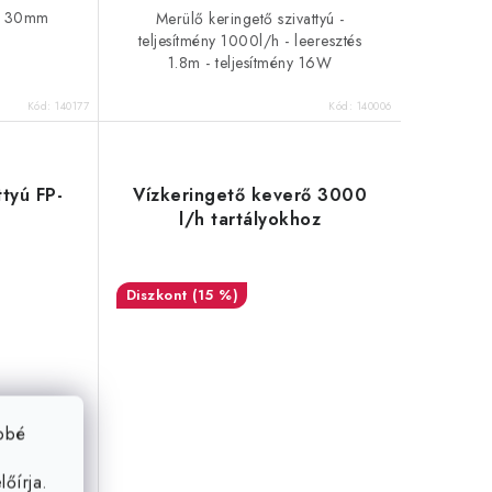
 O 30mm
Merülő keringető szivattyú -
teljesítmény 1000l/h - leeresztés
1.8m - teljesítmény 16W
Kód:
140177
Kód:
140006
tyú FP-
Vízkeringető keverő 3000
ó
l/h tartályokhoz
(15 %)
ebbé
őírja.