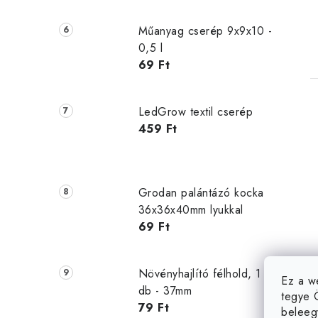
Műanyag cserép 9x9x10 -
0,5 l
69 Ft
LedGrow textil cserép
459 Ft
Grodan palántázó kocka
36x36x40mm lyukkal
69 Ft
Növényhajlító félhold, 1
Ez a w
db - 37mm
tegye 
79 Ft
beleeg