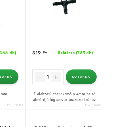
319 Ft
(366 db)
(785 db)
Raktáron
SÁRBA
KOSÁRBA
50mm
T alakzatú csatlakozó a 4mm belső
átmérőjű légcsövek összekötéséhez
Kód:
140193
Kód:
140188