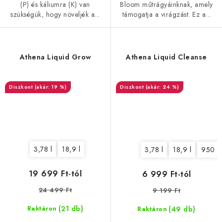
(P) és káliumra (K) van
Bloom műtrágyáinknak, amely
szükségük, hogy növeljék a...
támogatja a virágzást. Ez a...
Athena Liquid Grow
Athena Liquid Cleanse
(akár: 19 %)
(akár: 24 %)
3,78 l
18,9 l
3,78 l
18,9 l
950 m
19 699 Ft-tól
6 999 Ft-tól
24 499 Ft
9 199 Ft
(21 db)
(49 db)
Raktáron
Raktáron