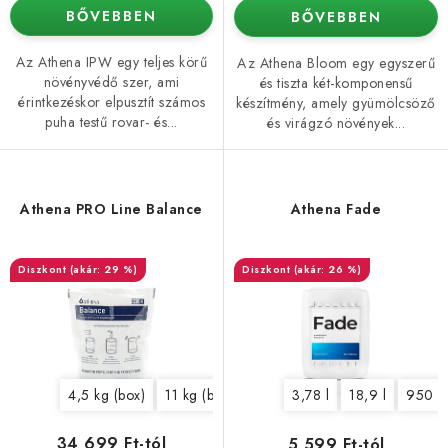
BŐVEBBEN
BŐVEBBEN
Az Athena IPW egy teljes körű
Az Athena Bloom egy egyszerű
növényvédő szer, ami
és tiszta két-komponensű
érintkezéskor elpusztít számos
készítmény, amely gyümölcsöző
puha testű rovar- és...
és virágzó növények...
Athena PRO Line Balance
Athena Fade
(akár: 29 %)
(akár: 26 %)
4,5 kg (box)
11 kg (box)
3,78 l
18,9 l
950 m
34 699 Ft-tól
5 599 Ft-tól