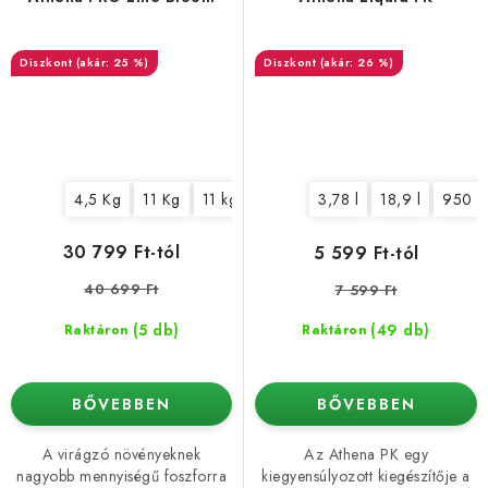
(akár: 25 %)
(akár: 26 %)
4,5 Kg
11 Kg
11 kg (bag)
3,78 l
18,9 l
950 m
30 799 Ft-tól
5 599 Ft-tól
40 699 Ft
7 599 Ft
(5 db)
(49 db)
Raktáron
Raktáron
BŐVEBBEN
BŐVEBBEN
A virágzó növényeknek
Az Athena PK egy
nagyobb mennyiségű foszforra
kiegyensúlyozott kiegészítője a