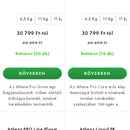
4,5 Kg
11 Kg
11 kg (bag)
4,5 Kg
11 Kg
11 kg 
30 799 Ft-tól
30 799 Ft-tól
40 699 Ft
40 699 Ft
(30 db)
(14 db)
Raktáron
Raktáron
BŐVEBBEN
BŐVEBBEN
Az Athena Pro Grow egy
Az Athena Pro Core erős alap
kiegyensúlyozott, vízben oldódó
tápanyagot biztosít a növények
műtrágya-keverék, amelyet
minden növekedési
kereskedelmi termesztők...
szakaszában. Nitrogén a...
Athena PRO Line Bloom
Athena Liquid PK