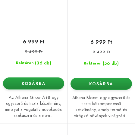
6 999 Ft
6 999 Ft
9 499 Ft
9 499 Ft
(36 db)
(56 db)
Raktáron
Raktáron
KOSÁRBA
KOSÁRBA
Az Athena Grow A+B egy
Athena Bloom egy egyszerű és
egyszerű és tiszta készítmény,
tiszta kétkomponensű
amelyet a vegetatív növekedési
készítmény, amely termő és
szakaszra és a nem...
virágzó növények virágzási...