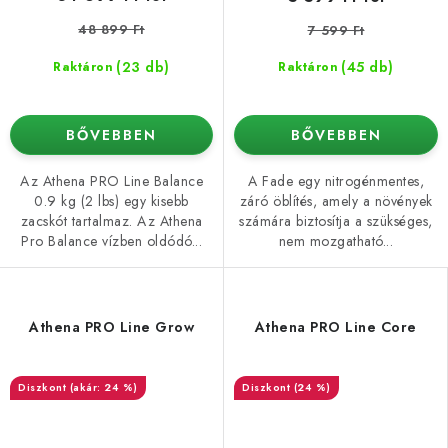
48 899 Ft
7 599 Ft
(23 db)
(45 db)
Raktáron
Raktáron
BŐVEBBEN
BŐVEBBEN
Az Athena PRO Line Balance
A Fade egy nitrogénmentes,
0.9 kg (2 lbs) egy kisebb
záró öblítés, amely a növények
zacskót tartalmaz. Az Athena
számára biztosítja a szükséges,
Pro Balance vízben oldódó...
nem mozgatható...
Athena PRO Line Grow
Athena PRO Line Core
(akár: 24 %)
(24 %)