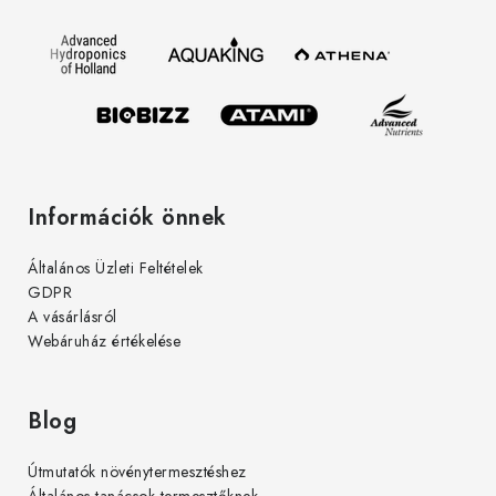
l
á
é
s
c
e
l
e
m
e
Információk önnek
i
Általános Üzleti Feltételek
GDPR
A vásárlásról
Webáruház értékelése
Blog
Útmutatók növénytermesztéshez