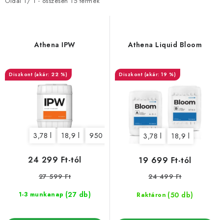
m
m
Oldal
1
/
1
- összesen
15
termék
é
é
k
k
e
e
Athena IPW
Athena Liquid Bloom
k
k
l
r
(akár: 22 %)
(akár: 19 %)
i
e
s
n
t
d
á
e
3,78 l
18,9 l
950 ml
3,78 l
18,9 l
j
z
a
é
24 299 Ft-tól
19 699 Ft-tól
s
27 599 Ft
24 499 Ft
e
(27 db)
(50 db)
1-3 munkanap
Raktáron