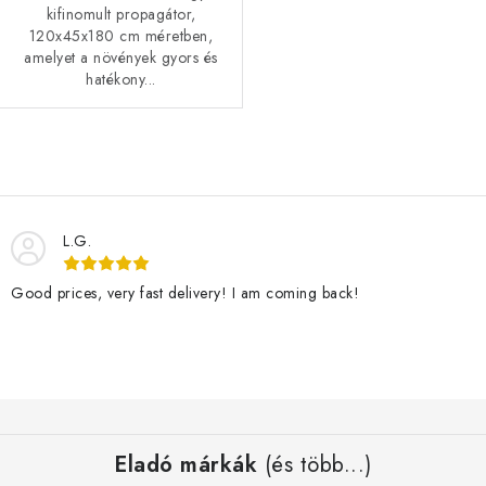
kifinomult propagátor,
120x45x180 cm méretben,
amelyet a növények gyors és
hatékony...
L
i
s
L.G.
t
a
Good prices, very fast delivery! I am coming back!
i
r
á
n
L
y
á
í
Eladó márkák
(és több...)
b
t