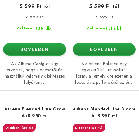
5 599 Ft-tól
5 599 Ft-tól
7 599 Ft
7 599 Ft
(39 db)
(51 db)
Raktáron
Raktáron
BŐVEBBEN
BŐVEBBEN
Az Athena CaMg-ot úgy
Az Athena Balance egy
tervezték, hogy kiegészítőként
egyszerű kálium-szilikát
használjuk valamelyik kétrészes
formula, amely kifejezetten a
folyékony...
locsolóvíz puffereléséhez és...
Athena Blended Line Grow
Athena Blended Line Bloom
A+B 950 ml
A+B 950 ml
(26 %)
(26 %)