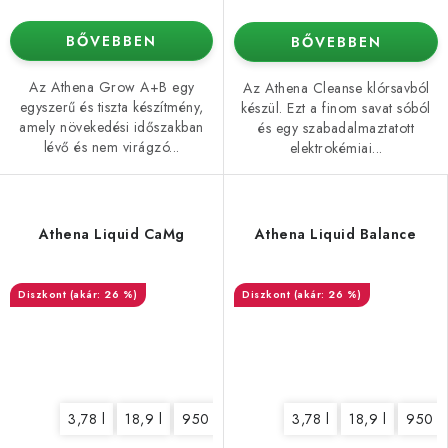
BŐVEBBEN
BŐVEBBEN
Az Athena Grow A+B egy
Az Athena Cleanse klórsavból
egyszerű és tiszta készítmény,
készül. Ezt a finom savat sóból
amely növekedési időszakban
és egy szabadalmaztatott
lévő és nem virágzó...
elektrokémiai...
Athena Liquid CaMg
Athena Liquid Balance
(akár: 26 %)
(akár: 26 %)
3,78 l
18,9 l
950 ml
3,78 l
18,9 l
950 m