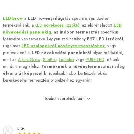
L
i
LEDGrow
a
LED növényvilágítás
specialistája. Széles
s
termékskálánk, a
LED növekedési izzóktól
az előrehaladott
LED
t
növekedési panelekig
, az
indoor termesztés
specifikus
a
igényeire van tervezve. Legyen szó hatékony
E27 LED izzókról
,
rugalmas
LED szalagokról növénytermesztéshez
, vagy
i
professzionális
LED növekedési panelekről
olyan márkáktól,
r
mint az
AzureGrow
,
SunPro
,
Lumatek
vagy
PURE LED
, nálunk
á
mindent megtalálsz.
Termékeink a növénytermesztési világ
n
élvonalát képviselik
, ideálisak hobbi kertészeknek és
y
kereskedelmi termesztési projektekhez egyaránt.
í
t
Többet szeretnék tudni
á
s
e
l
L.G.
e