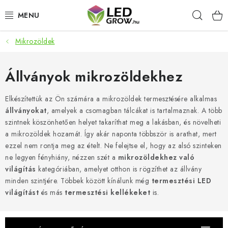
Ugrás
Keres
a
fő
tartalomhoz
Mikrozöldek
AKCIÓS TERMÉKEK
LED NÖVÉNYVILÁGÍTÁS
Állványok mikrozöldekhez
TERMESZTÉSI KELLÉKEK
Elkészítettük az Ön számára a mikrozöldek termesztésére alkalmas
állványokat
, amelyek a csomagban tálcákat is tartalmaznak. A több
szintnek köszönhetően helyet takaríthat meg a lakásban, és növelheti
AKVARISZTIKAI TERMÉKEK
a mikrozöldek hozamát. Így akár naponta többször is arathat, mert
ezzel nem rontja meg az ételt. Ne felejtse el, hogy az alsó szinteken
MIKROZÖLDEK
ne legyen fényhiány, nézzen szét a
mikrozöldekhez való
világítás
kategóriában, amelyet otthon is rögzíthet az állvány
OKOS KERT
minden szintjére. Többek között kínálunk még
termesztési LED
világítást
és más
termesztési kellékeket
is.
Webáruház értékelése
Márka
Vásárlás
Blog
Általános Üzleti Feltételek
Kapcsolat