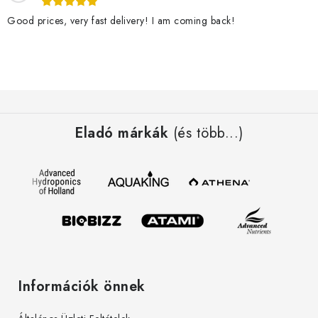
m
Good prices, very fast delivery! I am coming back!
e
i
L
á
Eladó márkák
(és több...)
b
l
é
c
Információk önnek