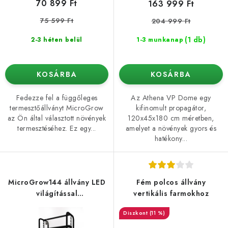
70 899 Ft
163 999 Ft
s
75 599 Ft
204 999 Ft
e
(1 db)
2-3 héten belül
1-3 munkanap
KOSÁRBA
KOSÁRBA
Fedezze fel a függőleges
Az Athena VP Dome egy
termesztőállványt MicroGrow
kifinomult propagátor,
az Ön által választott növények
120x45x180 cm méretben,
termesztéséhez. Ez egy...
amelyet a növények gyors és
hatékony...
MicroGrow144 állvány LED
Fém polcos állvány
világítással
vertikális farmokhoz
növénytermesztéshez 144W
(11 %)