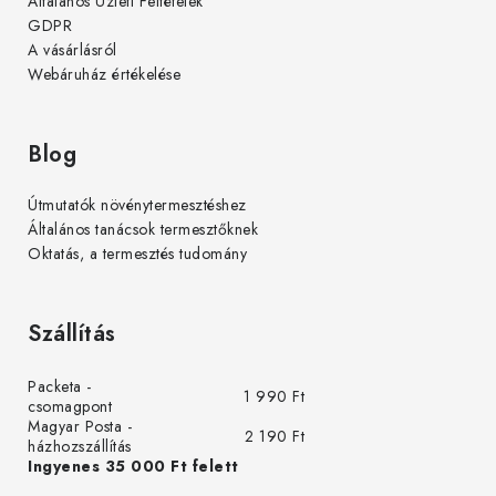
Általános Üzleti Feltételek
GDPR
A vásárlásról
Webáruház értékelése
Blog
Útmutatók növénytermesztéshez
Általános tanácsok termesztőknek
Oktatás, a termesztés tudomány
Szállítás
Packeta -
1 990 Ft
csomagpont
Magyar Posta -
2 190 Ft
házhozszállítás
Ingyenes 35 000 Ft felett