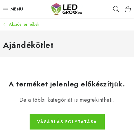
Ugrás
Keres
a
fő
tartalomhoz
Akciós termékek
AKCIÓS TERMÉKEK
LED NÖVÉNYVILÁGÍTÁS
Ajándékötlet
TERMESZTÉSI KELLÉKEK
AKVARISZTIKAI TERMÉKEK
A terméket jelenleg előkészítjük.
MIKROZÖLDEK
De a többi kategóriát is megtekintheti.
OKOS KERT
Webáruház értékelése
Márka
Vásárlás
Blog
VÁSÁRLÁS FOLYTATÁSA
Általános Üzleti Feltételek
Kapcsolat