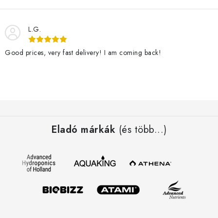
L.G.
Good prices, very fast delivery! I am coming back!
L
á
Eladó márkák
(és több...)
b
l
é
c