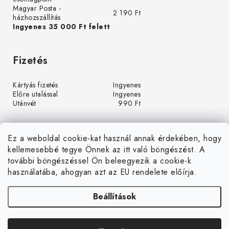
Magyar Posta -
2 190 Ft
házhozszállítás
Ingyenes 35 000 Ft felett
Fizetés
Kártyás fizetés
Ingyenes
Előre utalással
Ingyenes
Utánvét
990 Ft
Ez a weboldal cookie-kat használ annak érdekében, hogy
kellemesebbé tegye Önnek az itt való böngészést. A
további böngészéssel Ön beleegyezik a cookie-k
használatába, ahogyan azt az EU rendelete előírja.
Beállítások
Á
r
u
Árukereső.hu