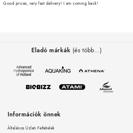
m
Good prices, very fast delivery! I am coming back!
e
i
L
á
Eladó márkák
(és több...)
b
l
é
c
Információk önnek
Általános Üzleti Feltételek