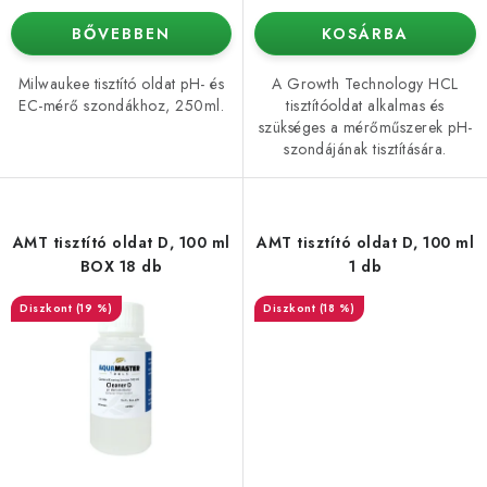
BŐVEBBEN
KOSÁRBA
Milwaukee tisztító oldat pH- és
A Growth Technology HCL
EC-mérő szondákhoz, 250ml.
tisztítóoldat alkalmas és
szükséges a mérőműszerek pH-
szondájának tisztítására.
AMT tisztító oldat D, 100 ml
AMT tisztító oldat D, 100 ml
BOX 18 db
1 db
(19 %)
(18 %)