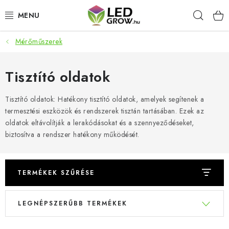
Ugrás
Keres
a
fő
tartalomhoz
Mérőműszerek
AKCIÓS TERMÉKEK
LED NÖVÉNYVILÁGÍTÁS
Tisztító oldatok
TERMESZTÉSI KELLÉKEK
Tisztító oldatok: Hatékony tisztító oldatok, amelyek segítenek a
termesztési eszközök és rendszerek tisztán tartásában. Ezek az
oldatok eltávolítják a lerakódásokat és a szennyeződéseket,
AKVARISZTIKAI TERMÉKEK
biztosítva a rendszer hatékony működését.
MIKROZÖLDEK
TERMÉKEK SZŰRÉSE
OKOS KERT
T
T
LEGNÉPSZERŰBB TERMÉKEK
Webáruház értékelése
Márka
Vásárlás
Blog
e
e
r
r
Általános Üzleti Feltételek
Kapcsolat