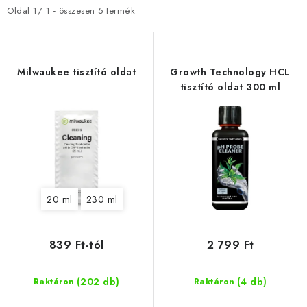
m
m
Oldal
1
/
1
- összesen
5
termék
é
é
k
k
e
e
Milwaukee tisztító oldat
Growth Technology HCL
k
k
tisztító oldat 300 ml
l
r
i
e
s
n
t
d
á
e
20 ml
230 ml
j
z
a
é
s
839 Ft-tól
2 799 Ft
e
(202 db)
(4 db)
Raktáron
Raktáron