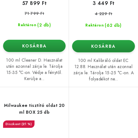
57 899 Ft
3 449 Ft
71 799 Ft
4 229 Ft
(2 db)
(62 db)
Raktáron
Raktáron
KOSÁRBA
KOSÁRBA
100 ml Cleaner D. Használat
100 ml Kalibráló oldat EC
után azonnal zárja le. Tárolja
12.88. Használat után azonnal
15-35 °C-on. Védje a fénytől.
zárja le. Tárolja 15-25 °C-on. A
Kerülje a...
folyadékot ne...
Milwaukee tisztító oldat 20
ml BOX 25 db
(21 %)