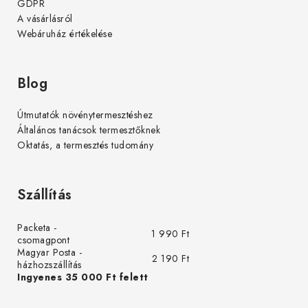
GDPR
A vásárlásról
Webáruház értékelése
Blog
Útmutatók növénytermesztéshez
Általános tanácsok termesztőknek
Oktatás, a termesztés tudomány
Szállítás
Packeta -
1 990 Ft
csomagpont
Magyar Posta -
2 190 Ft
házhozszállítás
Ingyenes 35 000 Ft felett