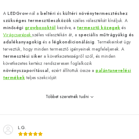
L
i
A
LEDGrow
-nál a
beltéri
és
kültéri növénytermesztéshez
s
szükséges termesztőeszközök
széles választékát kínáljuk. A
t
minőségi
growboxoktól
kezdve, a
termesztő közegek
és
a
Virágcserépek
széles választékán át, a
speciális műtrágyákig és
adalékanyagokig
és a
légkondicionálásig
. Termékeinket úgy
i
terveztük, hogy minden termesztő igényeinek megfeleljenek. A
r
termesztési siker
a következetességről szól, és minden
á
következetes kertész rendszeresen foglalkozik
n
növényszaporítással
,
ezért állítottuk össze a
palántanevelési
y
termékek
teljes szekcióját.
í
t
Többet szeretnék tudni
á
s
e
l
L.G.
e