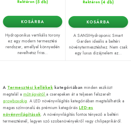
(5 db)
(4 db)
Raktáron
Raktáron
KOSÁRBA
KOSÁRBA
Hydroponikus vertikális torony
A SANSIHydroponic Smart
ez egy modern termesztési
Garden ideális a beltéri
rendszer, amellyel könnyedén
növénytermesztéshez. Nem csak
nevelhetsz friss...
egy luxus dizájnelem az...
L
i
A
Termesztési kellékek
kategóriában
minden eszközt
s
megtalál a
műtrágyától
a cserepeken át a teljesen felszerelt
t
growboxokig
. A LED növényvilágítás kategóriában megtalálhatók a
a
magas színvonalú és prémium kategóriás
LED-es
növényvilágítások
. A növényvilágítás fontos tényező a beltéri
i
termesztésnél, legyen szó szobanövényekről vagy chilipaprikáról.
r