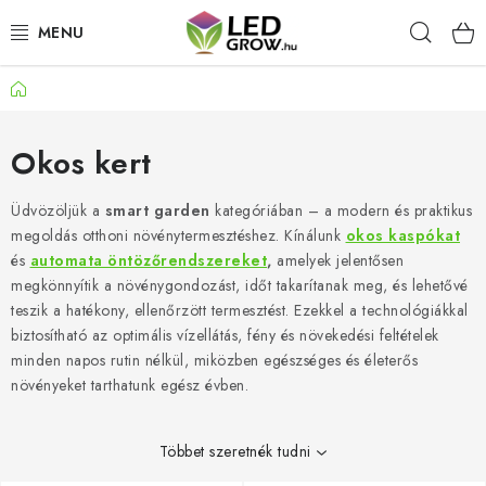
Ugrás
Keres
a
fő
tartalomhoz
Kezdőlap
AKCIÓS TERMÉKEK
LED NÖVÉNYVILÁGÍTÁS
Okos kert
TERMESZTÉSI KELLÉKEK
Üdvözöljük a
smart garden
kategóriában – a modern és praktikus
megoldás otthoni növénytermesztéshez. Kínálunk
okos kaspókat
és
automata öntözőrendszereket
,
amelyek jelentősen
AKVARISZTIKAI TERMÉKEK
megkönnyítik a növénygondozást, időt takarítanak meg, és lehetővé
teszik a hatékony, ellenőrzött termesztést. Ezekkel a technológiákkal
MIKROZÖLDEK
biztosítható az optimális vízellátás, fény és növekedési feltételek
minden napos rutin nélkül, miközben egészséges és életerős
OKOS KERT
növényeket tarthatunk egész évben.
Webáruház értékelése
Márka
Vásárlás
Blog
Többet szeretnék tudni
Általános Üzleti Feltételek
Kapcsolat