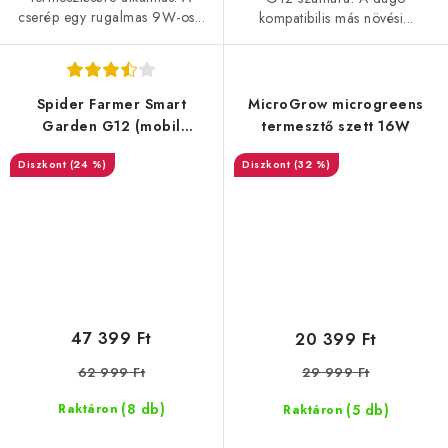
cserép egy rugalmas 9W-os...
kompatibilis más növési...
Spider Farmer Smart
MicroGrow microgreens
Garden G12 (mobil
termesztő szett 16W
alkalmazás)
(24 %)
(32 %)
47 399 Ft
20 399 Ft
62 999 Ft
29 999 Ft
(8 db)
(5 db)
Raktáron
Raktáron