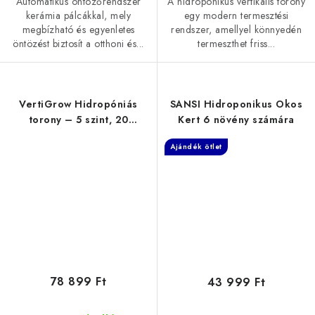
Automatikus öntözőrendszer
A hidroponikus vertikális torony
kerámia pálcákkal, mely
egy modern termesztési
megbízható és egyenletes
rendszer, amellyel könnyedén
öntözést biztosít a otthoni és...
termeszthet friss...
VertiGrow Hidropóniás
SANSI Hidroponikus Okos
torony – 5 szint, 20
Kert 6 növény számára
növényhez
Ajándék ötlet
78 899 Ft
43 999 Ft