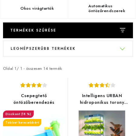
Automatikus
Okos virágtartók
öntözőrendszerek
TERMÉKEK SZŰRÉSE
T
T
LEGNÉPSZERŰBB TERMÉKEK
e
e
r
r
m
m
Oldal
1
/
1
- összesen
14
termék
é
é
k
k
e
e
Csepegtető
Intelligens URBAN
k
k
öntözőberendezés
hidroponikus torony
gyógynövények és
l
r
(18 %)
mikrozöldségek
i
e
termesztéséhez
Többet kevesebbért
s
n