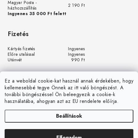
Magyar Posta -
2 190 Ft
házhozszállítás
Ingyenes 35 000 Ft felett
Fizetés
Kártyás fizetés
Ingyenes
Előre utalással
Ingyenes
Utánvét
990 Ft
Ez a weboldal cookie-kat használ annak érdekében, hogy
kellemesebbé tegye Önnek az itt való böngészést. A
további böngészéssel Ön beleegyezik a cookie-k
használatába, ahogyan azt az EU rendelete előírja.
Beállítások
Á
r
u
Árukereső.hu
k
Elfogadom
Copyright 2026
LEDGrow.hu
. Minden jog fenntartva.