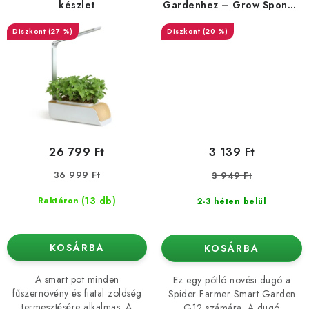
készlet
Gardenhez – Grow Sponge
(12 db csomag)
(27 %)
(20 %)
26 799 Ft
3 139 Ft
36 999 Ft
3 949 Ft
(13 db)
Raktáron
2-3 héten belül
KOSÁRBA
KOSÁRBA
A smart pot minden
Ez egy pótló növési dugó a
fűszernövény és fiatal zöldség
Spider Farmer Smart Garden
termesztésére alkalmas. A
G12 számára. A dugó