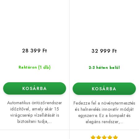
28 399 Ft
32 999 Ft
(1 db)
Raktáron
2-3 héten belül
KOSÁRBA
KOSÁRBA
Automatikus öntözőrendszer
Fedezze fel a növénytermesztés
időzítővel, amely akár 15
és halnevelés innovatív módját
virágcserép vízellátását is
egyszerre. Ez a kompakt és
biztosítani tudja,...
elegáns rendszer,...