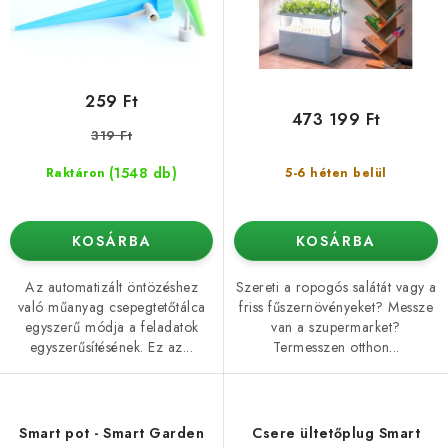
t
d
á
e
j
z
a
é
259 Ft
s
473 199 Ft
319 Ft
e
(1548 db)
Raktáron
5-6 héten belül
KOSÁRBA
KOSÁRBA
Az automatizált öntözéshez
Szereti a ropogós salátát vagy a
való műanyag csepegtetőtálca
friss fűszernövényeket? Messze
egyszerű módja a feladatok
van a szupermarket?
egyszerűsítésének. Ez az...
Termesszen otthon...
Smart pot - Smart Garden
Csere ültetőplug Smart