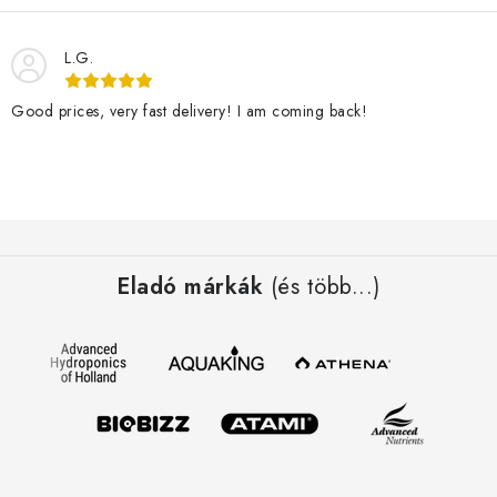
á
n
y
L.G.
í
t
Good prices, very fast delivery! I am coming back!
á
s
e
L
l
e
á
Eladó márkák
(és több...)
m
b
e
l
i
é
c