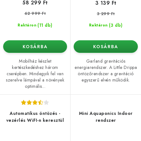
58 299 Ft
3 139 Ft
62 999 Ft
3 299 Ft
(11 db)
(3 db)
Raktáron
Raktáron
KOSÁRBA
KOSÁRBA
Mobilház készlet
Garland gravitációs
kertészkedéshez három
energiarendszer. A Little Drippa
cserépben. Mindegyik fel van
öntözőrendszer a gravitáció
szerelve lámpával a növények
egyszerű elvén működik.
optimális...
Automatikus öntözés -
Mini Aquaponics Indoor
vezérlés WiFI-n keresztül
rendszer