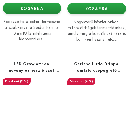
KOSÁRBA
KOSÁRBA
Fedezze fel a beltéri termesztés
Nagyszerű készlet otthoni
új szabványát a Spider Farmer
mikrozöldségek termesztéséhez,
SmartG12 intelligens
amely még a kezdők számára is
hidroponikus...
könnyen használható....
LED Grow otthoni
Garland Little Drippa,
növénytermesztő szett
önitató csepegtető
világítással
öntözőberendezés
(7 %)
(4 %)