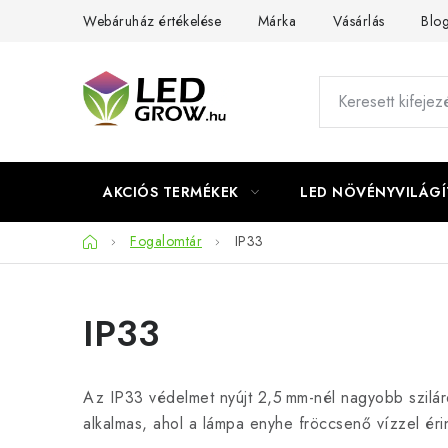
Ugrás
Webáruház értékelése
Márka
Vásárlás
Blo
a
fő
tartalomhoz
AKCIÓS TERMÉKEK
LED NÖVÉNYVILÁGÍ
Kezdőlap
Fogalomtár
IP33
IP33
Az IP33 védelmet nyújt 2,5 mm-nél nagyobb szilárd
alkalmas, ahol a lámpa enyhe fröccsenő vízzel ér