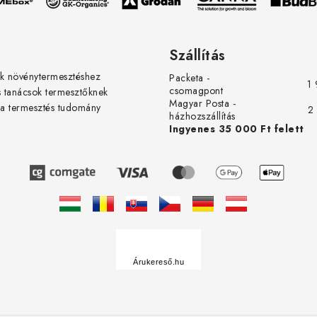
Szállítás
k növénytermesztéshez
Packeta -
1 
csomagpont
s tanácsok termesztőknek
Magyar Posta -
 a termesztés tudomány
2
házhozszállítás
Ingyenes 35 000 Ft felett
Á
r
u
Árukereső.hu
k
e
r