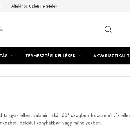
g
Általános Üzleti Feltételek
Kapcsolat
TÁS
TERMESZTÉSI KELLÉKEK
AKVARISZTIKAI 
 tárgyak ellen, valamint akár 60° szögben fröccsenő víz ellen
intkezhet, például konyhákban vagy műhelyekben.