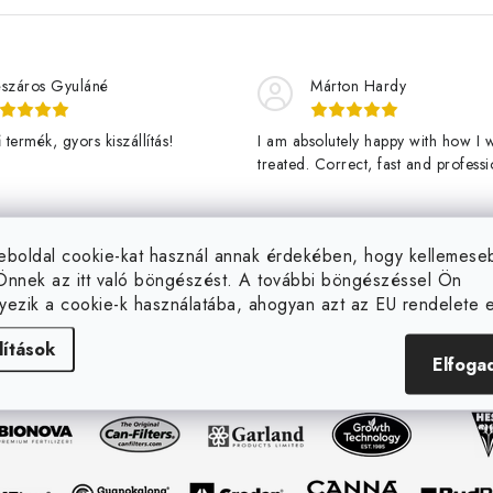
száros Gyuláné
Márton Hardy
termék, gyors kiszállítás!
I am absolutely happy with how I 
treated. Correct, fast and professi
assistance and a great product de
fast. Thanks Jan Stary and ledgro
happy customer and vigorously g
eboldal cookie-kat használ annak érdekében, hogy kellemes
veggies here! - Teljesen elégedet
Önnek az itt való böngészést. A további böngészéssel Ön
webshoppal. Korrekt, gyors és
yezik a cookie-k használatába, ahogyan azt az EU rendelete el
professzionális kiszolgálás, valami
nagyszerű termék, gyorsan kiszállí
lítások
Köszönöm Jan Stary-nak és a ledg
Elfoga
Eladó márkák
nak. Üdv. rgy elégedett vásárlótól
(és több...)
erőteljesen növekvő zöldségektől!