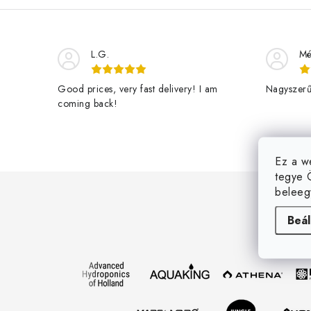
L.G.
Mé
Good prices, very fast delivery! I am
Nagyszerű 
coming back!
Ez a w
L
tegye 
beleeg
á
Beál
b
l
é