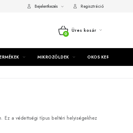
Bejelentkezés
Regisztráció
Üres kosár
KOSÁR
TERMÉKEK
MIKROZÖLDEK
OKOS KERT
. Ez a védettségi típus beltéri helyiségekhez