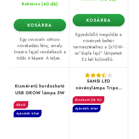
(40 db)
Raktáron
KOSÁRBA
KOSÁRBA
Egyedülálló megoldás a
Egy innovatív otthoni
növények beltéri
növekedési fény, amely
termesztéséhez a 2x10W-
lineáris fejjel rendelkezik a
os"dupla fejű" lámpatest.
többi 4 képest. A teljes...
Ez két különálló...
SANSI LED
Kisméretű hordozható
növénylámpa Tripod
USB GROW lámpa 5W
Állvány 120W
(16 %)
Akció
Ajándék ötlet
Ajándék ötlet