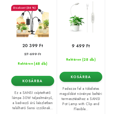
Sansi (+időzítő)
(26 %)
20 399 Ft
9 499 Ft
27 699 Ft
(28 db)
Raktáron
(48 db)
Raktáron
KOSÁRBA
KOSÁRBA
Fedezze fel a tökéletes
Ez a SANSI csíptethető
megoldást növényei beltéri
lámpa 30W teljesítményű,
termesztéséhez a SANSI
a kedvező árú készletben
Pot Lamp with Clip and
található Sansi izzóknak...
Flexible...