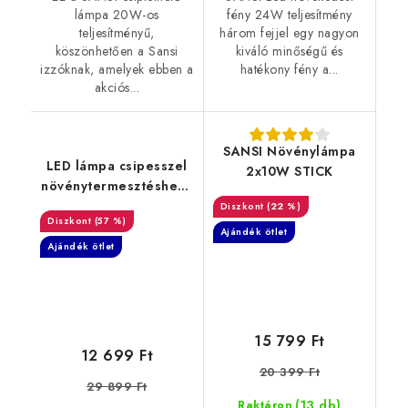
lámpa 20W-os
fény 24W teljesítmény
teljesítményű,
három fejjel egy nagyon
köszönhetően a Sansi
kiváló minőségű és
izzóknak, amelyek ebben a
hatékony fény a...
akciós...
SANSI Növénylámpa
LED lámpa csipesszel
2x10W STICK
növénytermesztéshez -
4 kar
(22 %)
(57 %)
Ajándék ötlet
Ajándék ötlet
15 799 Ft
12 699 Ft
20 399 Ft
29 899 Ft
(13 db)
Raktáron