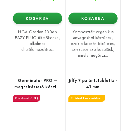
KOSÁRBA
KOSÁRBA
HGA Garden 100db
Komposztált organikus
EAZY PLUG ültetőkocka,
anyagokból készültek,
alkalmas
ezek a kockák tökéletes,
ültetőlemezekhez.
szivacsos szerkezetűek,
amely megőrzi...
Germinator PRO –
Jiffy 7 palántatabletta -
magcsíráztató készlet
41 mm
nagy (1,5×9 cm)
(1 %)
Többet kevesebbért