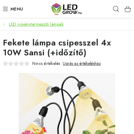
Ugrás
Keres
a
fő
tartalomhoz
LED növénytermesztő lámpák
AKCIÓS TERMÉKEK
Fekete lámpa csipesszel 4x
LED NÖVÉNYVILÁGÍTÁS
10W Sansi (+időzítő)
TERMESZTÉSI KELLÉKEK
Nincs értékelés
Ugrás az értékeléshez
AKVARISZTIKAI TERMÉKEK
MIKROZÖLDEK
OKOS KERT
Webáruház értékelése
Márka
Vásárlás
Blog
Általános Üzleti Feltételek
Kapcsolat