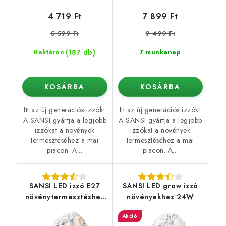
4 719 Ft
7 899 Ft
5 599 Ft
9 499 Ft
(187 db)
Raktáron
7 munkanap
KOSÁRBA
KOSÁRBA
Itt az új generációs izzók!
Itt az új generációs izzók!
A SANSI gyártja a legjobb
A SANSI gyártja a legjobb
izzókat a növények
izzókat a növények
termesztéséhez a mai
termesztéséhez a mai
piacon. A...
piacon. A...
SANSI LED izzó E27
SANSI LED grow izzó
növénytermesztéshez
növényekhez 24W
36W
Akció