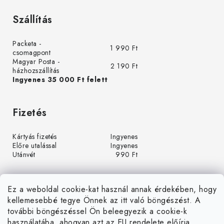
Szállítás
Packeta -
1 990 Ft
csomagpont
Magyar Posta -
2 190 Ft
házhozszállítás
Ingyenes 35 000 Ft felett
Fizetés
Kártyás fizetés
Ingyenes
Előre utalással
Ingyenes
Utánvét
990 Ft
Ez a weboldal cookie-kat használ annak érdekében, hogy
kellemesebbé tegye Önnek az itt való böngészést. A
további böngészéssel Ön beleegyezik a cookie-k
használatába, ahogyan azt az EU rendelete előírja.