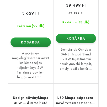
39 499 Ft
3 629 Ft
47 199 Ft
(13 db)
Raktáron
(22 db)
Raktáron
KOSÁRBA
KOSÁRBA
Bemutatjuk Önnek a
A növények
SANSI Tripod Stand
megvilágítására tervezett
120 W teljesítményű
kis lámpa teljes
növénynevelő lámpát,
teljesítménye 5W.
amely ideális beltéri...
Tartalmaz egy fém
lengőnyelet USB...
Design növénylámpa
LED lámpa csipesszel
30W – dimmelhető
növénytermesztéshez -