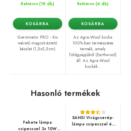
(19 db)
(6 db)
Raktáron
Raktáron
KOSÁRBA
KOSÁRBA
Germinator PRO - Kis
Az Agra-Wool kocka
méretű magcsíráztató
100%-ban természetes
készlet (1,5x5,5cm)
termék, amely
földgyapjúból (Earthwool)
áll. Az Agra-Wool
kockák...
Hasonló termékek
SANSI Virágcserép-
Fekete lámpa
lámpa csipesszel és
csipesszel 3x 10W
hajlékony nyakkal 10W