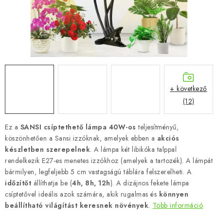
+ következő
(12)
Ez a
SANSI csíptethető lámpa
40W-os
teljesítményű,
köszönhetően a Sansi izzóknak, amelyek ebben a
akciós
készletben szerepelnek
. A lámpa két libikóka talppal
rendelkezik E27-es menetes izzókhoz (amelyek a tartozék). A lámpát
bármilyen, legfeljebb 5 cm vastagságú táblára felszerelheti. A
időzítőt
állíthatja be (
4h, 8h, 12h
). A dizájnos fekete lámpa
csíptetővel ideális azok számára, akik rugalmas és
könnyen
beállítható világítást keresnek
növények
.
Több információ