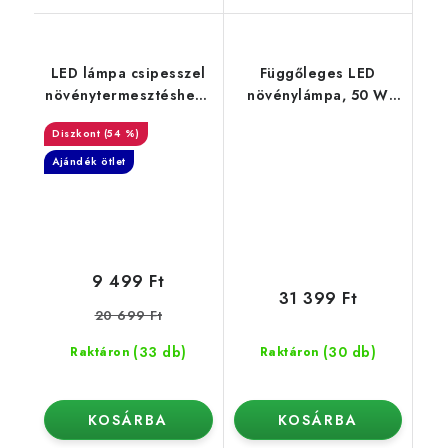
LED lámpa csipesszel
Függőleges LED
növénytermesztéshez -
növénylámpa, 50 W
2 kar
időzítővel
(54 %)
Ajándék ötlet
9 499 Ft
31 399 Ft
20 699 Ft
(33 db)
(30 db)
Raktáron
Raktáron
KOSÁRBA
KOSÁRBA