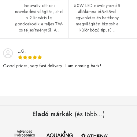
Innovatív otthoni
50W LED növénynevelő
növekedési világítás, ahol
állólámpa időzítővel
a 2 lineáris fej
egyenletes és hatékony
gondoskodik a teljes 7W-
megvilágítást biztosít a
os teljesítményről. A...
különböző típusú...
L.G.
Good prices, very fast delivery! I am coming back!
L
á
Eladó márkák
(és több...)
b
l
é