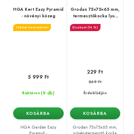
HGA Kert Eazy Pyramid
Grodan 75×75×65 mm,
- növényi közeg
termesztőkocka lyuk
nélkül, 1 db
Többet kevesebbért
(14 %)
229 Ft
5 999 Ft
269 Ft
(9 db)
Raktáron
Érdeklődjön
KOSÁRBA
KOSÁRBA
HGA Garden Eazy
Grodan 75x75x65 mm,
Pyramid -
növénytermesztő kocka