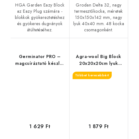
HGA Garden Eazy Block
Grodan Delta 32, nagy
az Eazy Plug számára -
termesztőkocka, méretek
blokkok gyökereztetéshez
150x150x142 mm, nagy
és gyökeres dugványok
lyuk 40x40 mm. 48 kocka
átültetéséhez.
csomagonként.
Germinator PRO –
Agra-wool Big Block
magcsíráztató készlet
20x20x20cm lyuk
kicsi (1,5x5,5 cm)
nélkül
Többet kevesebbért
1 629 Ft
1 879 Ft