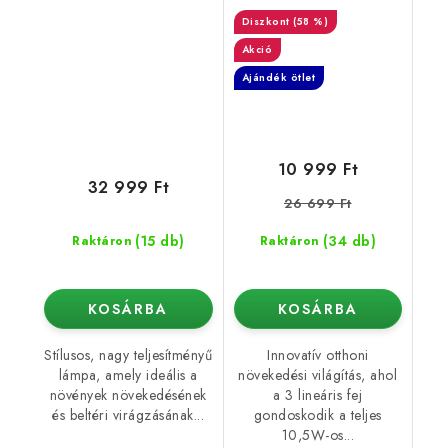
3 kar
(58 %)
Akció
Ajándék ötlet
10 999 Ft
32 999 Ft
26 699 Ft
(15 db)
(34 db)
Raktáron
Raktáron
KOSÁRBA
KOSÁRBA
Stílusos, nagy teljesítményű
Innovatív otthoni
lámpa, amely ideális a
növekedési világítás, ahol
növények növekedésének
a 3 lineáris fej
és beltéri virágzásának...
gondoskodik a teljes
10,5W-os...