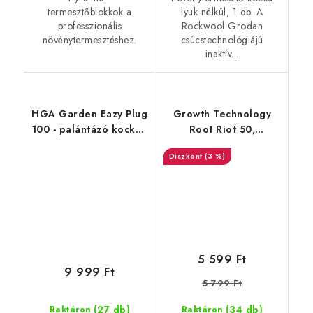
termesztőblokkok a
lyuk nélkül, 1 db. A
professzionális
Rockwool Grodan
növénytermesztéshez.
csúcstechnológiájú
inaktív...
HGA Garden Eazy Plug
Growth Technology
100 - palántázó kockák
Root Riot 50,
(100db)
ültetőkockák ültető
(3 %)
nélkül, 50 db
5 599 Ft
9 999 Ft
5 799 Ft
(27 db)
(34 db)
Raktáron
Raktáron