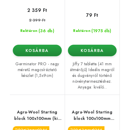
2 359 Ft
79 Ft
2 399 Ft
(36 db)
(1975 db)
Raktáron
Raktáron
KOSÁRBA
KOSÁRBA
Germinator PRO - nagy
Jiffy 7 tabletta (41 mm
méretű magcsíráztató
átmérőjű) Ideális magról
készlet (1,5x9cm)
és dugványról történő
növénytermesztéshez.
Anyaga: kiváló...
Agra-Wool Starting
Agra-Wool Starting
block 100x100mm (kis
block 100x100mm
lyuk 28/35)
(nagy lyuk 38/35)
Többet kevesebbért
Többet kevesebbért