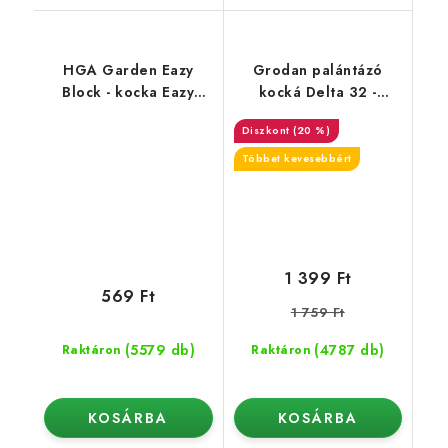
HGA Garden Eazy
Grodan palántázó
Block - kocka Eazy
kocká Delta 32 -
Plug-hoz (1 db)
150x150x142 mm, nagy
(20 %)
lyuk 40x40 mm
Többet kevesebbért
1 399 Ft
569 Ft
1 759 Ft
(5579 db)
(4787 db)
Raktáron
Raktáron
KOSÁRBA
KOSÁRBA