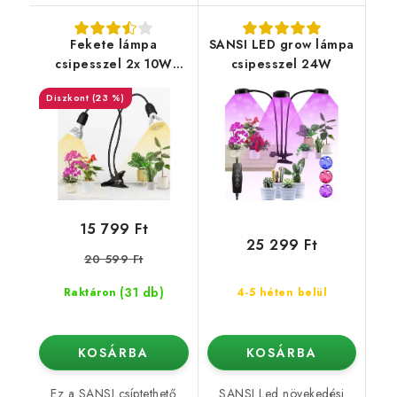
Fekete lámpa
SANSI LED grow lámpa
csipesszel 2x 10W
csipesszel 24W
Sansi (+időzítő)
(23 %)
15 799 Ft
25 299 Ft
20 599 Ft
(31 db)
Raktáron
4-5 héten belül
KOSÁRBA
KOSÁRBA
Ez a SANSI csíptethető
SANSI Led növekedési