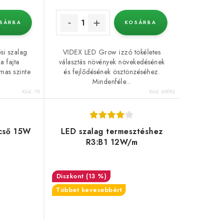
SÁRBA
KOSÁRBA
si szalag
VIDEX LED Grow izzó tökéletes
a fajta
választás növények növekedésének
lmas szinte
és fejlődésének ösztönzéséhez.
Mindenféle...
Kód:
70
Kód:
60082
ycső 15W
LED szalag termesztéshez
R3:B1 12W/m
(13 %)
Többet kevesebbért