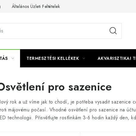
g
Általános Üzleti Feltételek
Kapcsolat
TÁS
TERMESZTÉSI KELLÉKEK
AKVARISZTIKAI 
Osvětlení pro sazenice
ový rok a už víme jak to chodí, je potřeba vysadit sazenice c
roti májovému počasí. Vhodné osvětlení pro sazenice na účtu 
ED technologii. Přisvětlujte rostlinkám 3-6 hodin každý den, k