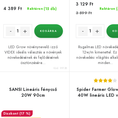
3 129 Ft
4 389 Ft
(15 db)
Raktáron
Raktáron
3 599 Ft
KOSÁRBA
KO
LED Grow növénynevelő izzó
Rugalmas LED növekedé
VIDEX ideális választás a növények
12w/m kimenettel. Ez 
növekedésének és fejlődésének
növekedési világítás alka
ösztönzésére....
minden...
Kód:
99138
SANSI Lineáris fénycső
Spider Farmer Glo
20W 90cm
40W lineáris LED v
(17 %)