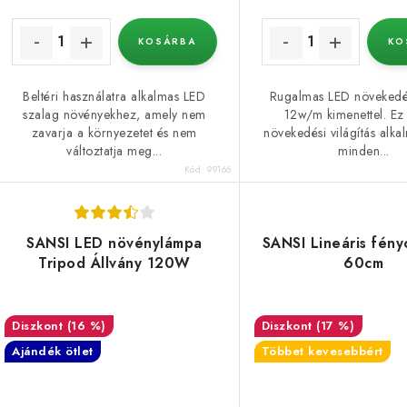
z
á
KOSÁRBA
KO
é
s
Beltéri használatra alkalmas LED
Rugalmas LED növekedé
a
szalag növényekhez, amely nem
12w/m kimenettel. Ez 
e
zavarja a környezetet és nem
növekedési világítás alka
változtatja meg...
minden...
Kód:
99166
SANSI LED növénylámpa
SANSI Lineáris fén
Tripod Állvány 120W
60cm
(16 %)
(17 %)
Ajándék ötlet
Többet kevesebbért