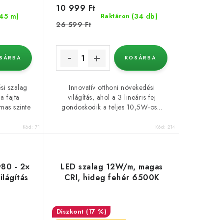
10 999 Ft
(45 m)
(34 db)
Raktáron
26 599 Ft
SÁRBA
KOSÁRBA
si szalag
Innovatív otthoni növekedési
a fajta
világítás, ahol a 3 lineáris fej
lmas szinte
gondoskodik a teljes 10,5W-os...
Kód:
71
Kód:
214
w80 - 2×
LED szalag 12W/m, magas
ilágítás
CRI, hideg fehér 6500K
(17 %)