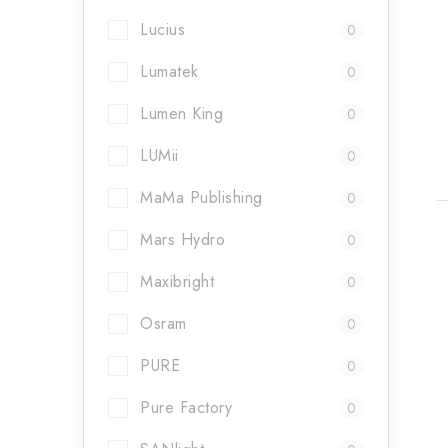
t
Lucius
0
Lumatek
0
j
Lumen King
0
LUMii
0
MaMa Publishing
0
Mars Hydro
0
Maxibright
0
Osram
0
PURE
0
Pure Factory
0