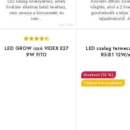
LED szalag növényekhez, amely
Innovatív otthoni növ
kiválóan alkalmas belső terekhez,
világítás, ahol a 2 line
nem zavarja a környezetét, és
gondoskodik a teljes
nem...
teljesítményről. A.
Kód:
99167
LED GROW izzó VIDEX E27
LED szalag termes
9W FITO
R5:B1 12W/
(13 %)
Többet kevesebbért