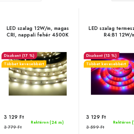
e
T
r
e
m
LED szalag 12W/m, magas
LED szalag termes
r
CRI, nappali fehér 4500K
R4:B1 12W/
é
m
k
é
(17 %)
(13 %)
e
Többet kevesebbért
Többet kevesebbért
k
k
e
r
k
e
n
d
3 129 Ft
3 129 Ft
(24 m)
Raktáron
Raktáron
s
e
3 779 Ft
3 599 Ft