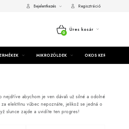
Bejelentkezés
Regisztráció
Üres kosár
KOSÁR
TERMÉKEK
MIKROZÖLDEK
OKOS KERT
o nejdříve abychom je ven dávali už silné a odolné
za elektřinu vůbec nepoznáte, jelikož se jedná o
dyž slunce zajde a uvidíte ten progres!