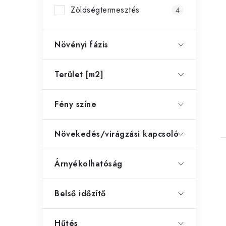
Zöldségtermesztés
4
Növényi fázis
Terület [m2]
Fény színe
Növekedés/virágzási kapcsoló
Árnyékolhatóság
Belső időzítő
Hűtés