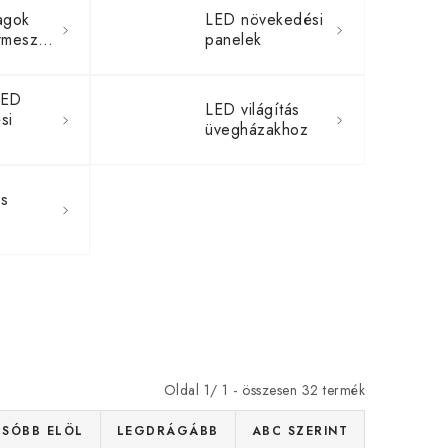
agok
LED növekedési
növénytermesztéshez
panelek
LED
LED világítás
si
üvegházakhoz
os
Oldal
1
/
1
- összesen
32
termék
SÓBB ELÖL
LEGDRÁGÁBB
ABC SZERINT