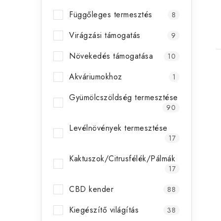
Függőleges termesztés
8
Virágzási támogatás
9
Növekedés támogatása
10
Akváriumokhoz
1
Gyümölcszöldség termesztése
90
Levélnövények termesztése
17
Kaktuszok/Citrusfélék/Pálmák
17
CBD kender
88
Kiegészítő világítás
38