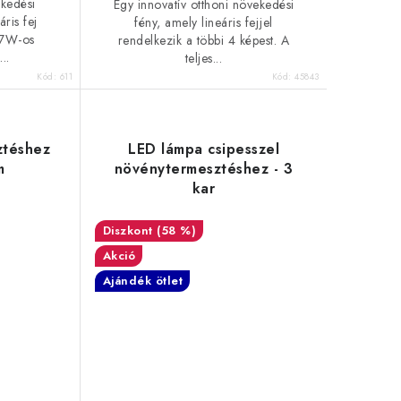
ekedési
Egy innovatív otthoni növekedési
áris fej
fény, amely lineáris fejjel
 7W-os
rendelkezik a többi 4 képest. A
..
teljes...
Kód:
611
Kód:
45843
ztéshez
LED lámpa csipesszel
m
növénytermesztéshez - 3
kar
(58 %)
Akció
Ajándék ötlet