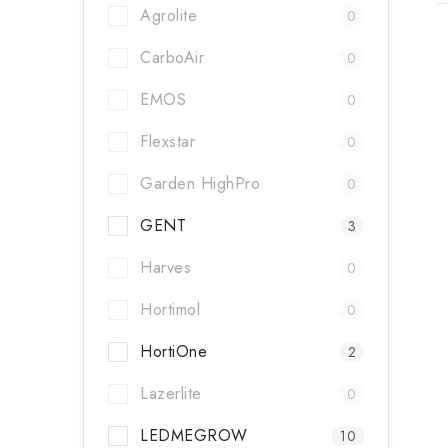
Agrolite
0
CarboAir
0
EMOS
0
Flexstar
0
Garden HighPro
0
GENT
3
Harves
0
Hortimol
0
l
HortiOne
2
i
Lazerlite
0
LEDMEGROW
10