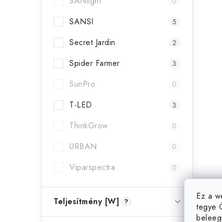
SANlight
0
SANSI
5
Secret Jardin
2
Spider Farmer
3
SunPro
0
T-LED
3
ThinkGrow
0
URBAN
0
Viparspectra
0
Ez a w
Teljesítmény [W]
?
tegye 
beleeg