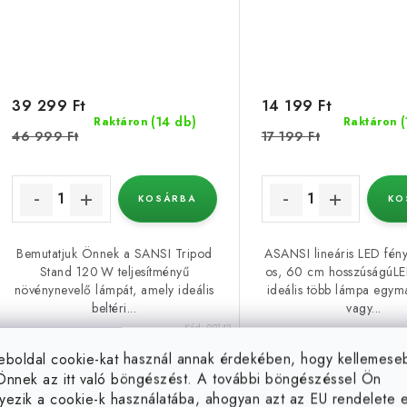
39 299 Ft
14 199 Ft
(14 db)
(
Raktáron
Raktáron
46 999 Ft
17 199 Ft
KOSÁRBA
KO
Bemutatjuk Önnek a SANSI Tripod
ASANSI lineáris LED fé
Stand 120 W teljesítményű
os, 60 cm hosszúságúLE
növénynevelő lámpát, amely ideális
ideális több lámpa egymá
beltéri...
vagy...
Kód:
99142
eboldal cookie-kat használ annak érdekében, hogy kellemes
Önnek az itt való böngészést. A további böngészéssel Ön
yezik a cookie-k használatába, ahogyan azt az EU rendelete el
LED szalag 12W/m, magas
LED lámpa csipe