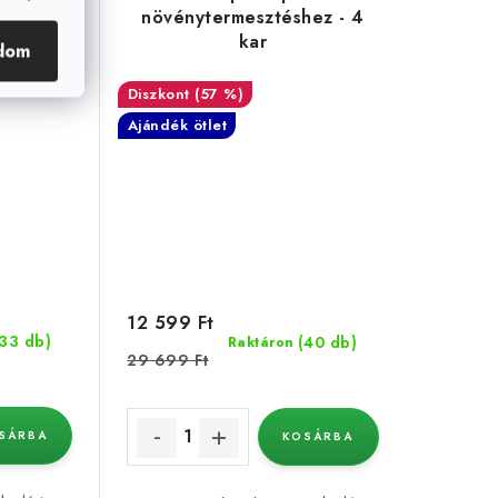
hez - 2
növénytermesztéshez - 4
kar
dom
(57 %)
Ajándék ötlet
12 599 Ft
(33 db)
(40 db)
Raktáron
29 699 Ft
SÁRBA
KOSÁRBA