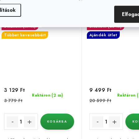
CRI, meleg fehér 3200K
növénytermesztés
lítások
kar
Elfoga
(17 %)
(53 %)
Többet kevesebbért
Ajándék ötlet
3 129 Ft
9 499 Ft
(2 m)
Raktáron
Raktáron
3 779 Ft
20 599 Ft
KOSÁRBA
KO