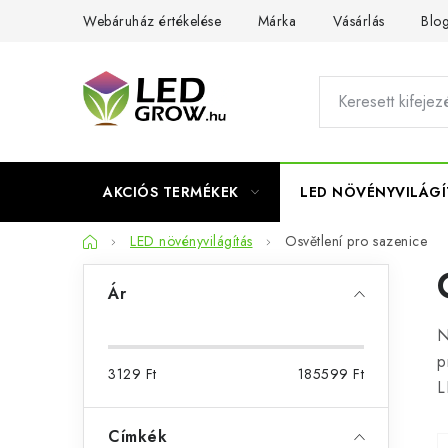
Ugrás
Webáruház értékelése
Márka
Vásárlás
Blo
a
fő
tartalomhoz
AKCIÓS TERMÉKEK
LED NÖVÉNYVILÁGÍ
Kezdőlap
LED növényvilágítás
Osvětlení pro sazenice
O
Ár
l
N
d
p
3129
Ft
185599
Ft
a
L
l
Címkék