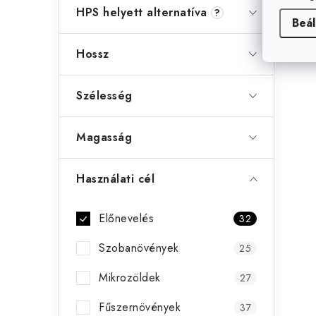
HPS helyett alternatíva
?
Beál
Hossz
Szélesség
Magasság
Használati cél
Előnevelés
32
Szobanövények
25
Mikrozöldek
27
Fűszernövények
37