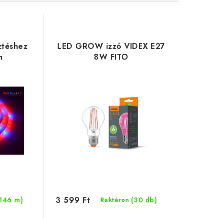
ztéshez
LED GROW izzó VIDEX E27
m
8W FITO
3 599 Ft
(146 m)
(30 db)
Raktáron