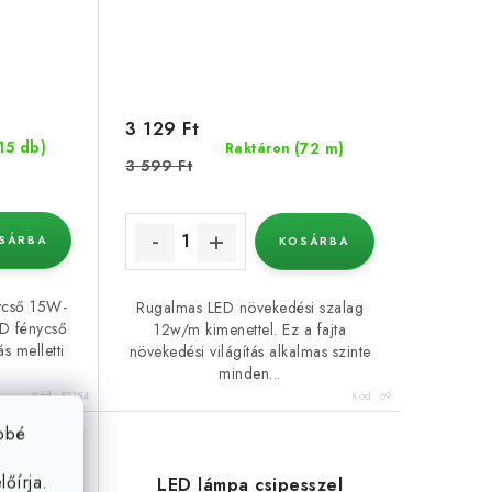
3 129 Ft
15 db)
(72 m)
Raktáron
3 599 Ft
SÁRBA
KOSÁRBA
nycső 15W-
Rugalmas LED növekedési szalag
D fénycső
12w/m kimenettel. Ez a fajta
s melletti
növekedési világítás alkalmas szinte
minden...
Kód:
52154
Kód:
69
ebbé
őírja.
sszel
LED lámpa csipesszel