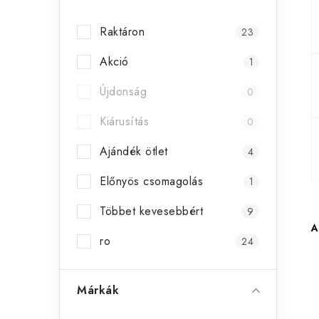
s
Raktáron
23
ó
Akció
p
1
a
Újdonság
0
n
Kiárusítás
0
e
Ajándék ötlet
4
l
Előnyös csomagolás
1
Többet kevesebbért
9
A
ro
24
Márkák