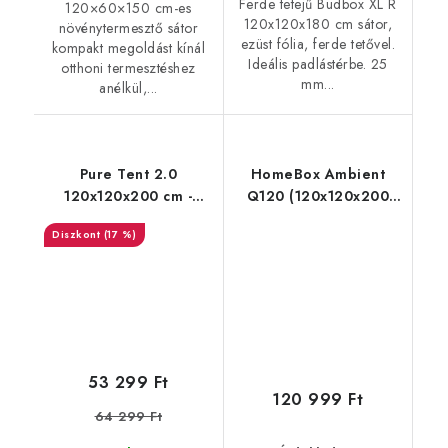
Ferde tetejű Budbox XL R
120×60×150 cm-es
120x120x180 cm sátor,
növénytermesztő sátor
ezüst fólia, ferde tetővel.
kompakt megoldást kínál
Ideális padlástérbe. 25
otthoni termesztéshez
mm...
anélkül,...
Pure Tent 2.0
HomeBox Ambient
120x120x200 cm -
Q120 (120x120x200
growbox
cm)
(17 %)
53 299 Ft
120 999 Ft
64 299 Ft