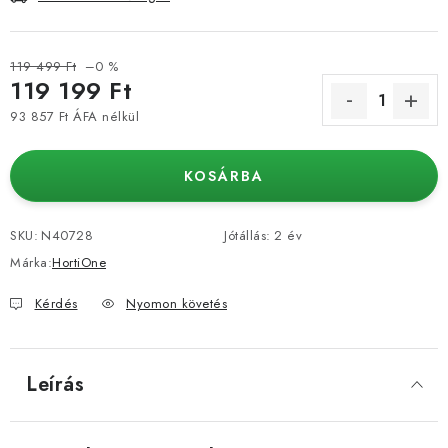
119 499 Ft
–0 %
119 199 Ft
93 857 Ft ÁFA nélkül
Egységár:
KOSÁRBA
SKU:
N40728
Jótállás
:
2 év
Márka:
HortiOne
Kérdés
Nyomon követés
Leírás