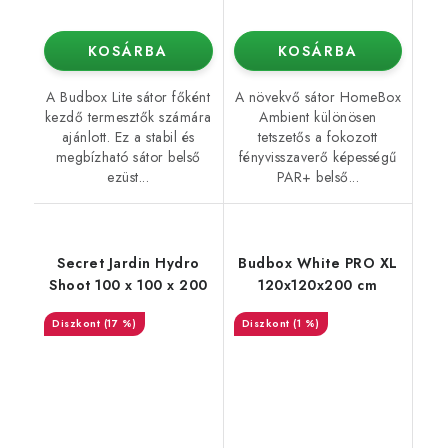
KOSÁRBA
KOSÁRBA
A Budbox Lite sátor főként
A növekvő sátor HomeBox
kezdő termesztők számára
Ambient különösen
ajánlott. Ez a stabil és
tetszetős a fokozott
megbízható sátor belső
fényvisszaverő képességű
ezüst...
PAR+ belső...
Secret Jardin Hydro
Budbox White PRO XL
Shoot 100 x 100 x 200
120x120x200 cm
(17 %)
(1 %)