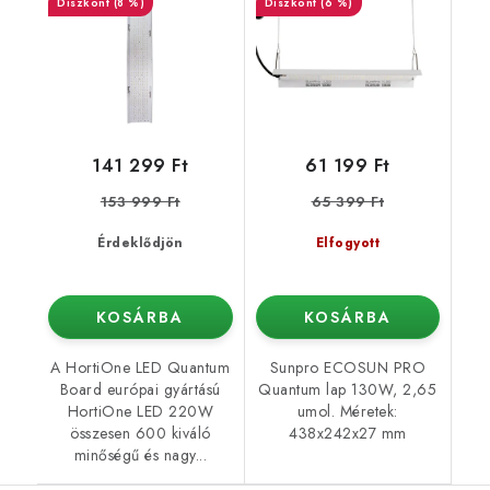
(8 %)
(6 %)
141 299 Ft
61 199 Ft
153 999 Ft
65 399 Ft
Érdeklődjön
Elfogyott
KOSÁRBA
KOSÁRBA
A HortiOne LED Quantum
Sunpro ECOSUN PRO
Board európai gyártású
Quantum lap 130W, 2,65
HortiOne LED 220W
umol. Méretek:
összesen 600 kiváló
438x242x27 mm
minőségű és nagy...