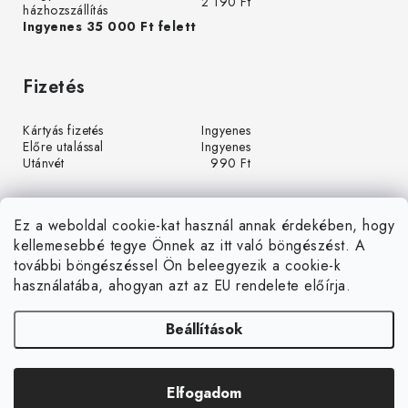
2 190 Ft
házhozszállítás
Ingyenes 35 000 Ft felett
Fizetés
Kártyás fizetés
Ingyenes
Előre utalással
Ingyenes
Utánvét
990 Ft
Ez a weboldal cookie-kat használ annak érdekében, hogy
kellemesebbé tegye Önnek az itt való böngészést. A
további böngészéssel Ön beleegyezik a cookie-k
használatába, ahogyan azt az EU rendelete előírja.
Beállítások
Á
r
u
Árukereső.hu
k
Elfogadom
Copyright 2026
LEDGrow.hu
. Minden jog fenntartva.
e