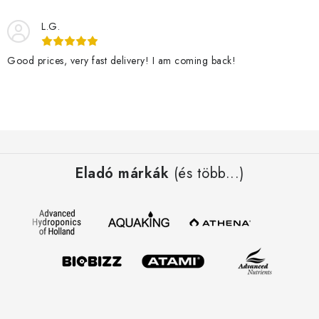
L.G.
Good prices, very fast delivery! I am coming back!
L
á
Eladó márkák
(és több...)
b
l
é
c