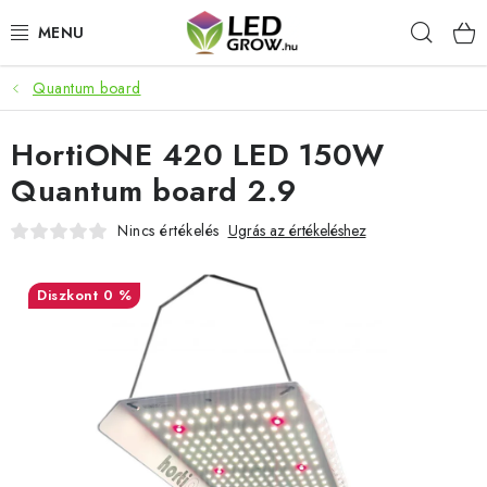
Ugrás
Keres
a
fő
tartalomhoz
Quantum board
AKCIÓS TERMÉKEK
HortiONE 420 LED 150W
LED NÖVÉNYVILÁGÍTÁS
Quantum board 2.9
TERMESZTÉSI KELLÉKEK
Nincs értékelés
Ugrás az értékeléshez
AKVARISZTIKAI TERMÉKEK
0 %
MIKROZÖLDEK
OKOS KERT
Webáruház értékelése
Márka
Vásárlás
Blog
Általános Üzleti Feltételek
Kapcsolat