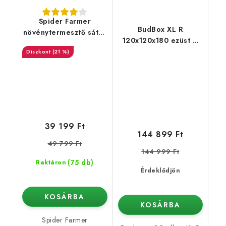
Spider Farmer
BudBox XL R
növénytermesztő sátor
120x120x180 ezüst –
120×60×150 cm
tető alá lejtős kivitel
(21 %)
39 199 Ft
144 899 Ft
49 799 Ft
144 999 Ft
(75 db)
Raktáron
Érdeklődjön
KOSÁRBA
KOSÁRBA
Spider Farmer