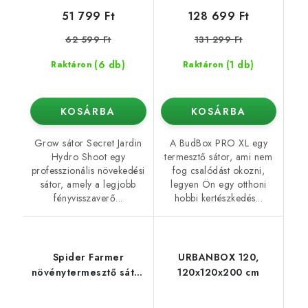
51 799 Ft
128 699 Ft
62 599 Ft
131 299 Ft
(6 db)
(1 db)
Raktáron
Raktáron
KOSÁRBA
KOSÁRBA
Grow sátor Secret Jardin
A BudBox PRO XL egy
Hydro Shoot egy
termesztő sátor, ami nem
professzionális növekedési
fog csalódást okozni,
sátor, amely a legjobb
legyen Ön egy otthoni
fényvisszaverő...
hobbi kertészkedés...
Spider Farmer
URBANBOX 120,
növénytermesztő sátor
120x120x200 cm
140×70×200 cm