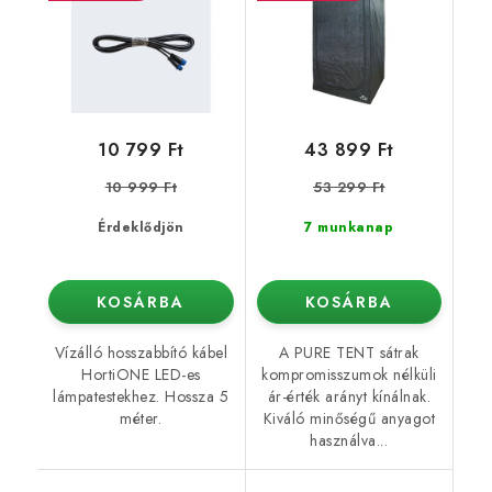
10 799 Ft
43 899 Ft
10 999 Ft
53 299 Ft
Érdeklődjön
7 munkanap
KOSÁRBA
KOSÁRBA
Vízálló hosszabbító kábel
A PURE TENT sátrak
HortiONE LED-es
kompromisszumok nélküli
lámpatestekhez. Hossza 5
ár-érték arányt kínálnak.
méter.
Kiváló minőségű anyagot
használva...