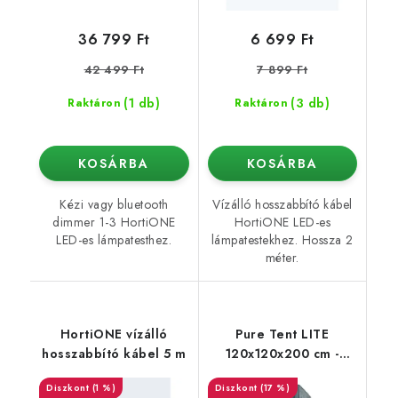
36 799 Ft
6 699 Ft
42 499 Ft
7 899 Ft
(1 db)
(3 db)
Raktáron
Raktáron
KOSÁRBA
KOSÁRBA
Kézi vagy bluetooth
Vízálló hosszabbító kábel
dimmer 1-3 HortiONE
HortiONE LED-es
LED-es lámpatesthez.
lámpatestekhez. Hossza 2
méter.
HortiONE vízálló
Pure Tent LITE
hosszabbító kábel 5 m
120x120x200 cm -
growbox
(1 %)
(17 %)