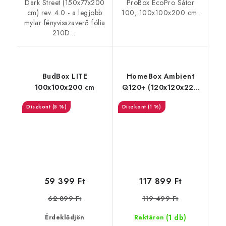
Dark Street (150x77x200
ProBox EcoPro Sátor
cm) rev. 4.0 - a legjobb
100, 100x100x200 cm.
mylar fényvisszaverő fólia
210D....
BudBox LITE
HomeBox Ambient
100x100x200 cm
Q120+ (120x120x220
cm)
(5 %)
(1 %)
59 399 Ft
117 899 Ft
62 899 Ft
119 499 Ft
(1 db)
Érdeklődjön
Raktáron