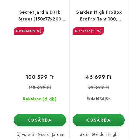
Secret Jardin Dark
Garden High ProBox
Street (150x77x200
EcoPro Tent 100,
cm) rev. 4.0
100x100x200 cm
(9 %)
(21 %)
100 599 Ft
46 699 Ft
110 699 Ft
59 699 Ft
(6 db)
Raktáron
Érdeklődjön
KOSÁRBA
KOSÁRBA
Új verzió - Secret Jardin
Sátor Garden High