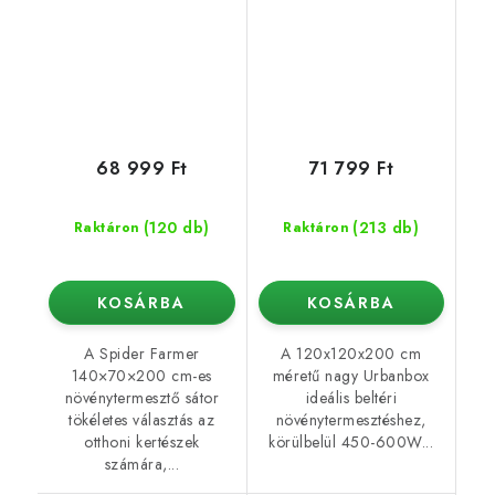
68 999 Ft
71 799 Ft
(120 db)
(213 db)
Raktáron
Raktáron
KOSÁRBA
KOSÁRBA
A Spider Farmer
A 120x120x200 cm
140×70×200 cm-es
méretű nagy Urbanbox
növénytermesztő sátor
ideális beltéri
tökéletes választás az
növénytermesztéshez,
otthoni kertészek
körülbelül 450-600W...
számára,...