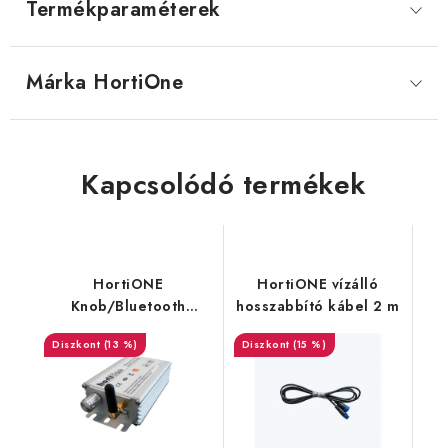
Termékparaméterek
Márka
 HortiOne
Kapcsolódó termékek
HortiONE
HortiONE vízálló
Knob/Bluetooth
hosszabbító kábel 2 m
Dimmer 1-3 lámpákhoz
(13 %)
(15 %)