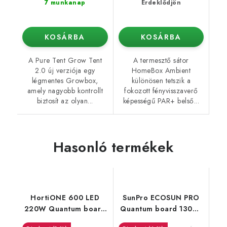
7 munkanap
Érdeklődjön
KOSÁRBA
KOSÁRBA
A Pure Tent Grow Tent
A termesztő sátor
2.0 új verziója egy
HomeBox Ambient
légmentes Growbox,
különösen tetszik a
amely nagyobb kontrollt
fokozott fényvisszaverő
biztosít az olyan...
képességű PAR+ belső...
Hasonló termékek
HortiONE 600 LED
SunPro ECOSUN PRO
220W Quantum board
Quantum board 130W,
2.9
2,65 umol