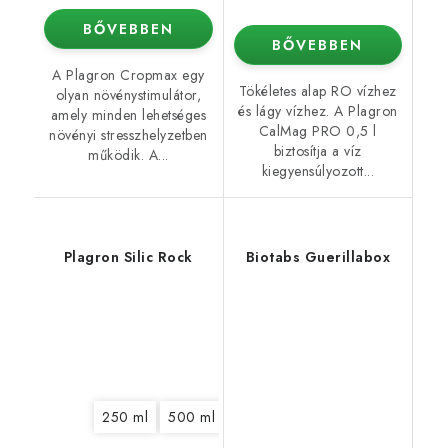
BŐVEBBEN
BŐVEBBEN
A Plagron Cropmax egy
Tökéletes alap RO vízhez
olyan növénystimulátor,
és lágy vízhez. A Plagron
amely minden lehetséges
CalMag PRO 0,5 l
növényi stresszhelyzetben
biztosítja a víz
működik. A...
kiegyensúlyozott...
Plagron Silic Rock
Biotabs Guerillabox
250 ml
500 ml
1 l