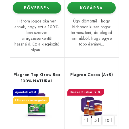
BŐVEBBEN
KOSÁRBA
Három jogos oka van
Úgy döntöttél , hogy
annak, hogy ezt a 100%-
hidroponikusan fogsz
ban szerves
termeszteni, de eleged
virágzásserkentőt
van abból, hogy egyre
használd. Ez a kiegészítő
több ásványi...
olyan...
Plagron Top Grow Box
Plagron Cocos (A+B)
100% NATURAL
Ajándék ötlet
(akár: 9 %)
Előnyös csomagolás
1 l
5 l
10 l
20 l