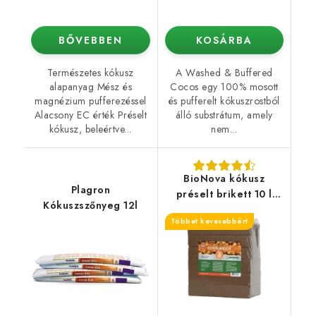
BŐVEBBEN
KOSÁRBA
Természetes kókusz
A Washed & Buffered
alapanyag Mész és
Cocos egy 100% mosott
magnézium pufferezéssel
és pufferelt kókuszrostból
Alacsony EC érték Préselt
álló substrátum, amely
kókusz, beleértve...
nem...
BioNova kókusz
Plagron
préselt brikett 10 l
Kókuszszőnyeg 12l
(Coco Brick)
Többet kevesebbért