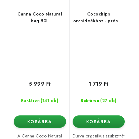
Canna Coco Natural
Cocochips
bag 50L
orchideákhoz - préselt
kókuszdarabok 500 g
5 999 Ft
1 719 Ft
(141 db)
(27 db)
Raktáron
Raktáron
KOSÁRBA
KOSÁRBA
A Canna Coco Natural
Durva organikus szubsztrát