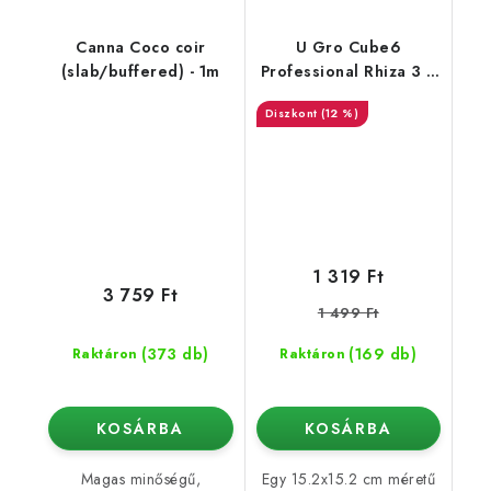
Canna Coco coir
U Gro Cube6
(slab/buffered) - 1m
Professional Rhiza 3 l,
400 g
(12 %)
1 319 Ft
3 759 Ft
1 499 Ft
(373 db)
(169 db)
Raktáron
Raktáron
KOSÁRBA
KOSÁRBA
Magas minőségű,
Egy 15.2x15.2 cm méretű