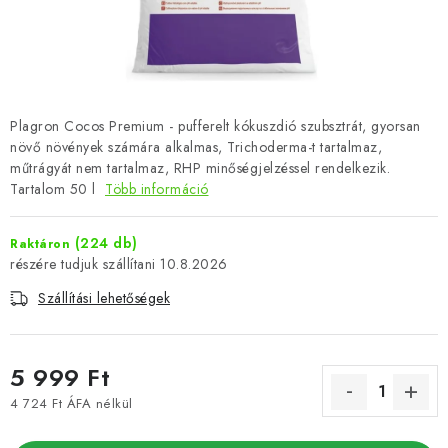
Plagron Cocos Premium - pufferelt kókuszdió szubsztrát, gyorsan
növő növények számára alkalmas, Trichoderma-t tartalmaz,
műtrágyát nem tartalmaz, RHP minőségjelzéssel rendelkezik.
Tartalom 50 l
Több információ
(224 db)
Raktáron
10.8.2026
Szállítási lehetőségek
5 999 Ft
4 724 Ft ÁFA nélkül
Egységár: