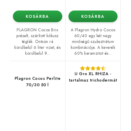
KOSÁRBA
KOSÁRBA
PLAGRON Cocos Brix
A Plagron Hydro Cocos
préselt, szárított kókusz
60/40 egy két nagy
téglák. Öntsön rá
minőségű szubsztrátum
körülbelül 6 liter vizet, és
kombinációja. A keverék
körülbelül 9...
60% keramzitot és...
U Gro XL RHIZA -
Plagron Cocos Perlite
tartalmaz trichodermát
70/30 50 l