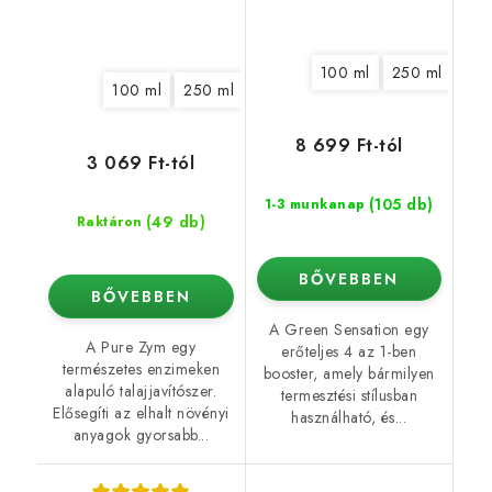
100 ml
250 ml
500
100 ml
250 ml
500 ml
1 l
5 l
10 l
20 l
8 699 Ft-tól
3 069 Ft-tól
(105 db)
1-3 munkanap
(49 db)
Raktáron
BŐVEBBEN
BŐVEBBEN
A Green Sensation egy
A Pure Zym egy
erőteljes 4 az 1-ben
természetes enzimeken
booster, amely bármilyen
alapuló talajjavítószer.
termesztési stílusban
Elősegíti az elhalt növényi
használható, és...
anyagok gyorsabb...