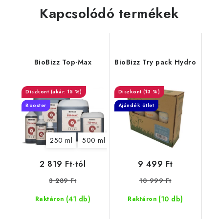
Kapcsolódó termékek
BioBizz Top-Max
BioBizz Try pack Hydro
(akár: 15 %)
(13 %)
Booster
Ajándék ötlet
250 ml
500 ml
1 l
5 l
10 l
20 l
2 819 Ft-tól
9 499 Ft
3 289 Ft
10 999 Ft
(41 db)
(10 db)
Raktáron
Raktáron