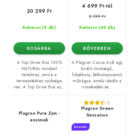
4 699 Ft-tól
20 299 Ft
5 199 Ft
(9 db)
(49 db)
Raktáron
Raktáron
KOSÁRBA
BŐVEBBEN
A Top Grow Box 100%
A Plagron Cocos A+B egy
NATURAL mindent
kiváló minőségű,
tartalmaz, amire a
folyékony, kétkomponensű
termesztéshez szüksége
műtrágya, amely ideális a
van. A Top Grow Box az...
növekedési és...
Plagron Green
Plagron Pure Zym -
Sensation
enzimek
Booster