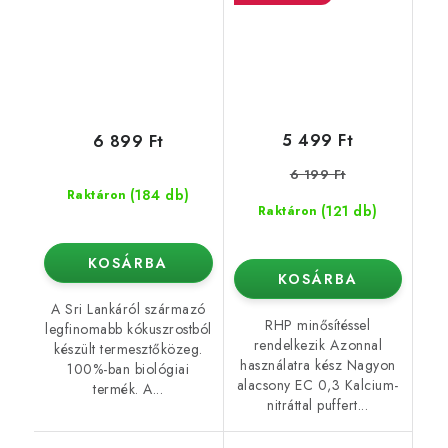
5 499 Ft
6 899 Ft
6 199 Ft
(184 db)
Raktáron
(121 db)
Raktáron
KOSÁRBA
KOSÁRBA
A Sri Lankáról származó
RHP minősítéssel
legfinomabb kókuszrostból
rendelkezik Azonnal
készült termesztőközeg.
használatra kész Nagyon
100%-ban biológiai
alacsony EC 0,3 Kalcium-
termék. A...
nitráttal puffert...