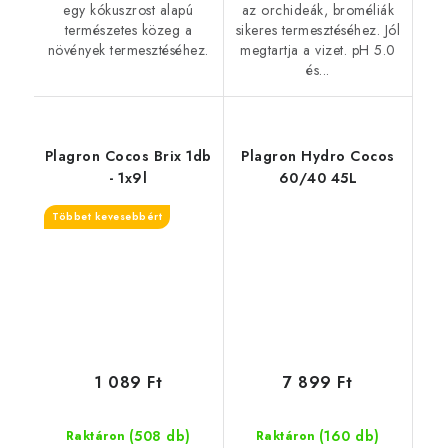
egy kókuszrost alapú
az orchideák, broméliák
természetes közeg a
sikeres termesztéséhez. Jól
növények termesztéséhez.
megtartja a vizet. pH 5.0
és...
Plagron Cocos Brix 1db
Plagron Hydro Cocos
- 1x9l
60/40 45L
Többet kevesebbért
1 089 Ft
7 899 Ft
(508 db)
(160 db)
Raktáron
Raktáron