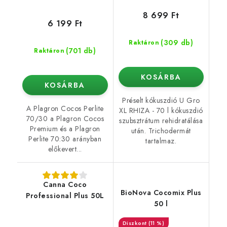
8 699 Ft
6 199 Ft
(309 db)
Raktáron
(701 db)
Raktáron
KOSÁRBA
KOSÁRBA
Préselt kókuszdió U Gro
A Plagron Cocos Perlite
XL RHIZA - 70 l kókuszdió
70/30 a Plagron Cocos
szubsztrátum rehidratálása
Premium és a Plagron
után. Trichodermát
Perlite 70:30 arányban
tartalmaz.
előkevert...
Canna Coco
BioNova Cocomix Plus
Professional Plus 50L
50 l
(11 %)