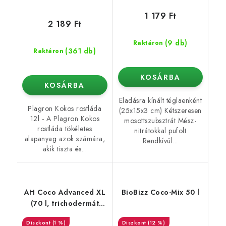
1 179 Ft
2 189 Ft
(9 db)
Raktáron
(361 db)
Raktáron
KOSÁRBA
KOSÁRBA
Eladásra kínált téglaenként
Plagron Kokos rostláda
(25x15x3 cm) Kétszeresen
12l - A Plagron Kokos
mosottszubsztrát Mész-
rostláda tökéletes
nitrátokkal pufolt
alapanyag azok számára,
Rendkívül...
akik tiszta és...
AH Coco Advanced XL
BioBizz Coco-Mix 50 l
(70 l, trichodermát
tartalmaz)
(1 %)
(12 %)