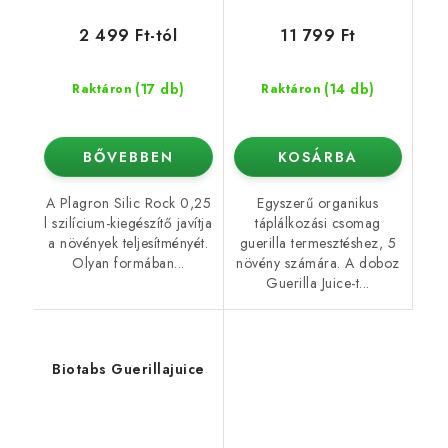
2 499 Ft-tól
11 799 Ft
(17 db)
(14 db)
Raktáron
Raktáron
BŐVEBBEN
KOSÁRBA
A Plagron Silic Rock 0,25
Egyszerű organikus
l szilícium-kiegészítő javítja
táplálkozási csomag
a növények teljesítményét.
guerilla termesztéshez, 5
Olyan formában...
növény számára. A doboz
Guerilla Juice-t...
Biotabs Guerillajuice