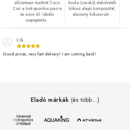
előzetesen tisztított Coco
kocka (zacskó) dehidratált
Coir a hidroponikus piacra
kókusz alapú komposzttal,
és azon túl. Ideális
alacsony kókuszrost...
csepegtetős...
L.G.
Good prices, very fast delivery! I am coming back!
L
á
Eladó márkák
(és több...)
b
l
é
c