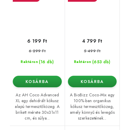
6 199 Ft
4 799 Ft
6 299 Ft
5 499 Ft
(16 db)
(653 db)
Raktáron
Raktáron
KOSÁRBA
KOSÁRBA
Az AH Coco Advanced
A BioBizz Coco-Mix egy
XL egy dehidrált kókusz
100%-ban organikus
alapú termesztőközeg. A
kókusz termesztőközeg,
brikett mérete 30x31x11
amely könnyű és levegős
cm, és súlya...
szerkezetének...