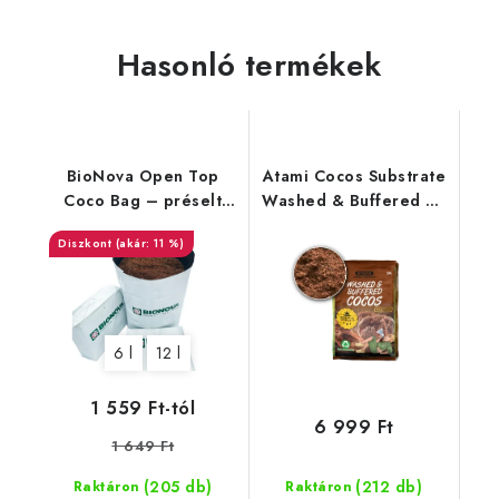
Hasonló termékek
BioNova Open Top
Atami Cocos Substrate
Coco Bag – préselt
Washed & Buffered 50
kókusz cseréppel
l
(akár: 11 %)
6 l
12 l
1 559 Ft-tól
6 999 Ft
1 649 Ft
(205 db)
(212 db)
Raktáron
Raktáron