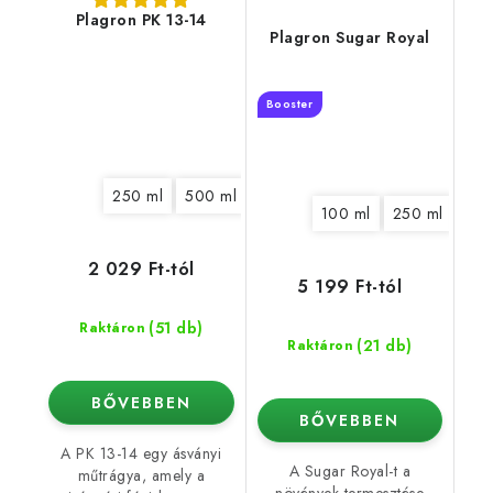
Plagron PK 13-14
Plagron Sugar Royal
Booster
250 ml
500 ml
1 l
5 l
10 l
20 l
100 ml
250 ml
500
2 029 Ft-tól
5 199 Ft-tól
(51 db)
Raktáron
(21 db)
Raktáron
BŐVEBBEN
BŐVEBBEN
A PK 13-14 egy ásványi
A Sugar Royal-t a
műtrágya, amely a
növények termesztése