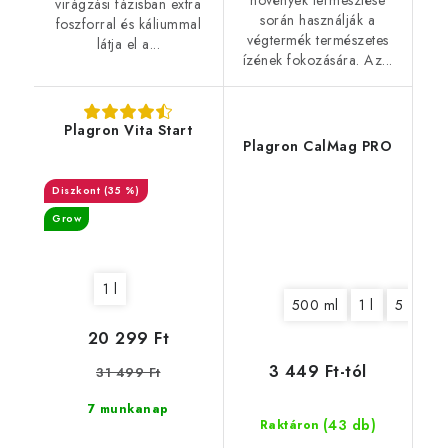
virágzási fázisban extra
során használják a
foszforral és káliummal
végtermék természetes
látja el a...
ízének fokozására. Az...
Plagron Vita Start
Plagron CalMag PRO
(35 %)
Grow
1 l
500 ml
1 l
5 l
10
20 299 Ft
3 449 Ft-tól
31 499 Ft
7 munkanap
(43 db)
Raktáron