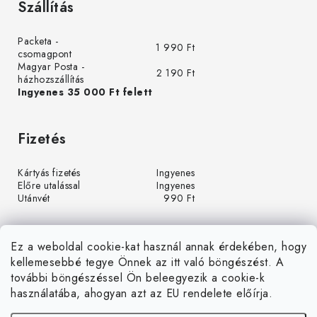
Szállítás
Packeta -
1 990 Ft
csomagpont
Magyar Posta -
2 190 Ft
házhozszállítás
Ingyenes 35 000 Ft felett
Fizetés
Kártyás fizetés
Ingyenes
Előre utalással
Ingyenes
Utánvét
990 Ft
Ez a weboldal cookie-kat használ annak érdekében, hogy
kellemesebbé tegye Önnek az itt való böngészést. A
további böngészéssel Ön beleegyezik a cookie-k
használatába, ahogyan azt az EU rendelete előírja.