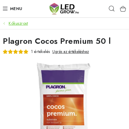
Ugrás
Keres
a
fő
tartalomhoz
Kókuszrost
AKCIÓS TERMÉKEK
Plagron Cocos Premium 50 l
LED NÖVÉNYVILÁGÍTÁS
1 értékelés
Ugrás az értékeléshez
TERMESZTÉSI KELLÉKEK
AKVARISZTIKAI TERMÉKEK
MIKROZÖLDEK
OKOS KERT
Webáruház értékelése
Márka
Vásárlás
Blog
Általános Üzleti Feltételek
Kapcsolat