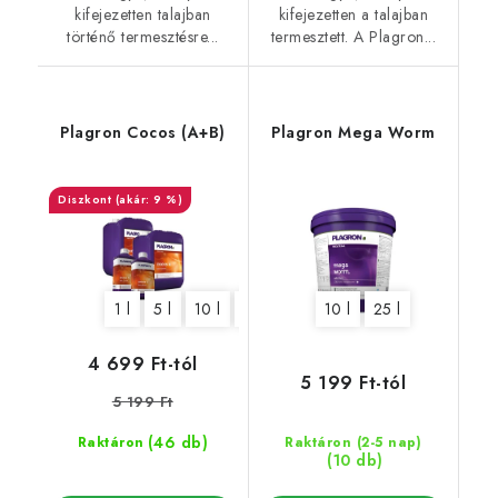
kifejezetten talajban
kifejezetten a talajban
történő termesztésre...
termesztett. A Plagron...
Plagron Cocos (A+B)
Plagron Mega Worm
(akár: 9 %)
1 l
5 l
10 l
20 l
10 l
25 l
4 699 Ft-tól
5 199 Ft-tól
5 199 Ft
(46 db)
Raktáron
Raktáron (2-5 nap)
(10 db)