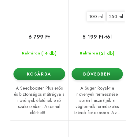
100 ml
250 ml
500
6 799 Ft
5 199 Ft-tól
(14 db)
(21 db)
Raktáron
Raktáron
KOSÁRBA
BŐVEBBEN
A Seedbooster Plus erős
A Sugar Royal-t a
és biztonságos műtrágya a
növények termesztése
növények életének első
során használják a
szakaszában. Azonnal
végtermék természetes
elérhető...
ízének fokozására. Az...