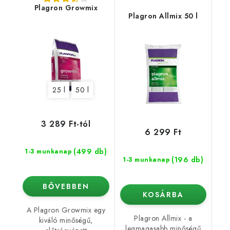
Plagron Growmix
Plagron Allmix 50 l
25 l
50 l
3 289 Ft-tól
6 299 Ft
(499 db)
1-3 munkanap
(196 db)
1-3 munkanap
BŐVEBBEN
KOSÁRBA
A Plagron Growmix egy
Plagron Allmix - a
kiváló minőségű,
legmagasabb minőségű