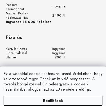
Packeta -
1 990 Ft
csomagpont
Magyar Posta -
2 190 Ft
házhozszállítás
Ingyenes 35 000 Ft felett
Fizetés
Kártyás fizetés
Ingyenes
Előre utalással
Ingyenes
Utánvét
990 Ft
Ez a weboldal cookie-kat használ annak érdekében, hogy
kellemesebbé tegye Önnek az itt való böngészést. A
további böngészéssel Ön beleegyezik a cookie-k
használatába, ahogyan azt az EU rendelete előírja.
Beállítások
Á