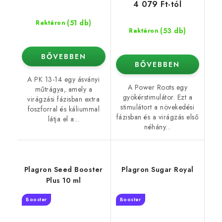
4 079 Ft-tól
(51 db)
Raktáron
(53 db)
Raktáron
BŐVEBBEN
BŐVEBBEN
A PK 13-14 egy ásványi
A Power Roots egy
műtrágya, amely a
gyökérstimulátor. Ezt a
virágzási fázisban extra
stimulátort a növekedési
foszforral és káliummal
fázisban és a virágzás első
látja el a...
néhány...
Plagron Seed Booster
Plagron Sugar Royal
Plus 10 ml
Booster
Booster