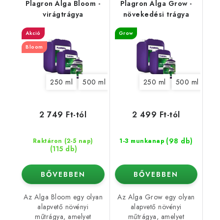
Plagron Alga Bloom -
Plagron Alga Grow -
virágtrágya
növekedési trágya
Akció
Grow
Bloom
250 ml
500 ml
1 l
5 l
250 ml
10 l
20 l
500 ml
1 l
2 749 Ft-tól
2 499 Ft-tól
(98 db)
Raktáron (2-5 nap)
1-3 munkanap
(115 db)
BŐVEBBEN
BŐVEBBEN
Az Alga Bloom egy olyan
Az Alga Grow egy olyan
alapvető növényi
alapvető növényi
műtrágya, amelyet
műtrágya, amelyet