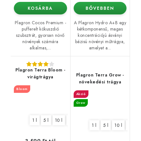
KOSÁRBA
BŐVEBBEN
Plagron Cocos Premium -
A Plagron Hydro A+B egy
pufferelt kókuszdió
kétkomponensű, magas
szubsztrát, gyorsan növő
koncentrációjú ásványi
növények számára
bázisú növényi műtrágya,
alkalmas,...
amelyet a...
Plagron Terra Bloom -
Plagron Terra Grow -
virágtrágya
növekedési trágya
Bloom
Akció
Grow
1 l
5 l
10 l
20 l
1 l
5 l
10 l
20 l