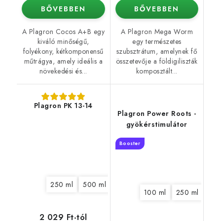
BŐVEBBEN
BŐVEBBEN
A Plagron Cocos A+B egy
A Plagron Mega Worm
kiváló minőségű,
egy természetes
folyékony, kétkomponensű
szubsztrátum, amelynek fő
műtrágya, amely ideális a
összetevője a földigiliszták
növekedési és...
komposztált...
Plagron PK 13-14
Plagron Power Roots -
gyökérstimulátor
Booster
250 ml
500 ml
1 l
5 l
10 l
20 l
100 ml
250 ml
500
2 029 Ft-tól