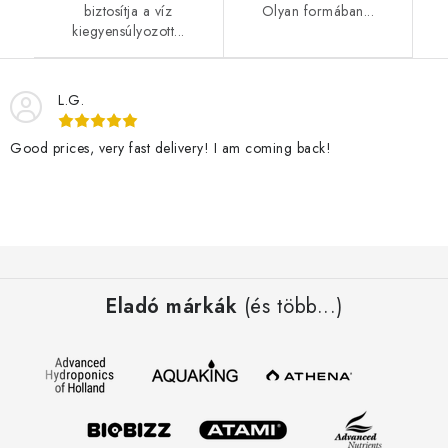
biztosítja a víz
Olyan formában...
kiegyensúlyozott...
L.G.
Good prices, very fast delivery! I am coming back!
L
á
Eladó márkák
(és több...)
b
l
é
c