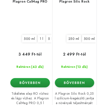
Plagron CalMag PRO
Plagron Silic Rock
500 ml
1 l
5 l
10 l
20 l
250 ml
500 ml
1 l
3 449 Ft-tól
2 499 Ft-tól
(43 db)
(13 db)
Raktáron
Raktáron
BŐVEBBEN
BŐVEBBEN
Tökéletes alap RO vízhez
A Plagron Silic Rock 0,25
és lágy vízhez. A Plagron
l szilícium-kiegészítő javítja
CalMag PRO 0,5 l
a növények teljesítményét.