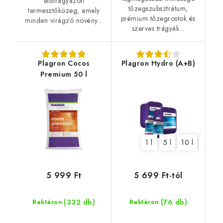
előtrágyázott
tőzegszubsztrátum,
termesztőközeg, amely
prémium tőzegrostok és
minden virágzó növény...
szerves trágyák...
Plagron Cocos
Plagron Hydro (A+B)
Premium 50 l
1 l
5 l
10 l
20 l
5 999 Ft
5 699 Ft-tól
(332 db)
(76 db)
Raktáron
Raktáron