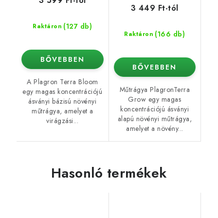
3 599 Ft-tól
3 449 Ft-tól
(127 db)
Raktáron
(166 db)
Raktáron
BŐVEBBEN
BŐVEBBEN
A Plagron Terra Bloom
Műtrágya PlagronTerra
egy magas koncentrációjú
Grow egy magas
ásványi bázisú növényi
koncentrációjú ásványi
műtrágya, amelyet a
alapú növényi műtrágya,
virágzási...
amelyet a növény...
Hasonló termékek