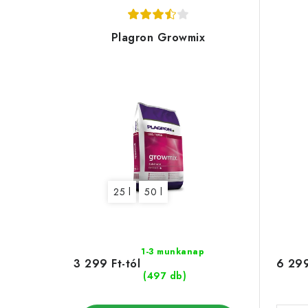
Plagron Growmix
25 l
50 l
1-3 munkanap
3 299 Ft-tól
6 299
(497 db)