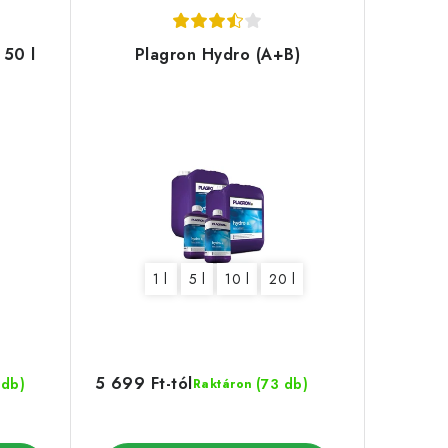
 50 l
Plagron Hydro (A+B)
1 l
5 l
10 l
20 l
5 699 Ft-tól
 db)
(73 db)
Raktáron