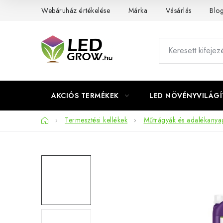
Ugrás
Webáruház értékelése
Márka
Vásárlás
Blo
a
fő
tartalomhoz
AKCIÓS TERMÉKEK
LED NÖVÉNYVILÁGÍ
Kezdőlap
Termesztési kellékek
Műtrágyák és adalékanya