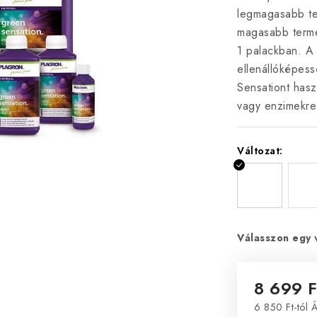
legmagasabb te
magasabb termel
1 palackban. A 
ellenállóképess
Sensationt hasz
vagy enzimekre
Változat:
Válasszon egy 
8 699 F
6 850 Ft
-tól 