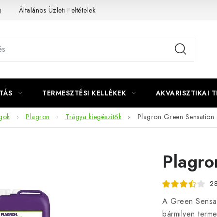
g
Általános Üzleti Feltételek
Kapcsolat
TÁS
TERMESZTÉSI KELLÉKEK
AKVARISZTIKAI 
gok
Plagron
Trágya kiegészítők
Plagron Green Sensation
Plagro
28
A Green Sensat
bármilyen terme