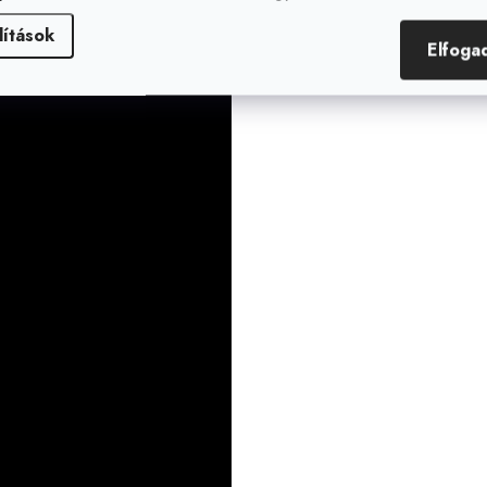
lítások
Elfoga