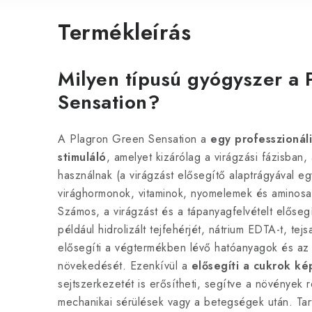
Termékleírás
Milyen típusú gyógyszer a
Sensation?
A Plagron Green Sensation a
egy professzionáli
stimuláló
, amelyet kizárólag a virágzási fázisban,
használnak (a virágzást elősegítő alaptrágyával egy
virághormonok, vitaminok, nyomelemek és aminosa
Számos, a virágzást és a tápanyagfelvételt elősegí
például hidrolizált tejfehérjét, nátrium EDTA-t, tej
elősegíti a végtermékben lévő hatóanyagok és az
növekedését. Ezenkívül a
elősegíti a cukrok k
sejtszerkezetét is erősítheti, segítve a növények 
mechanikai sérülések vagy a betegségek után. Ta