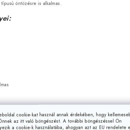
típusú öntözésre is alkalmas.
yei:
lmas
szakaszának 3-4. hetétől
eboldal cookie-kat használ annak érdekében, hogy kellemes
Önnek az itt való böngészést. A további böngészéssel Ön
gyákkal is, mint például
yezik a cookie-k használatába, ahogyan azt az EU rendelete el