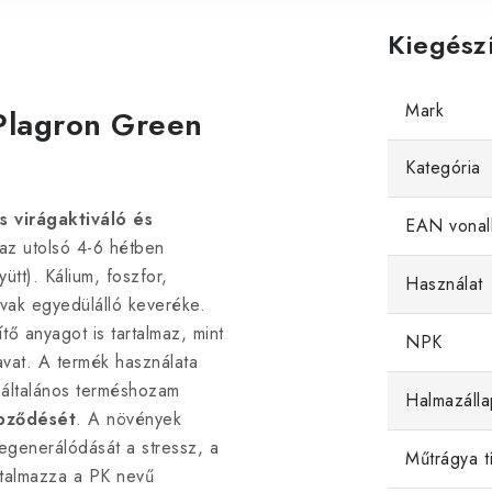
Kiegész
Mark
 Plagron Green
Kategória
s virágaktiváló és
EAN vonal
 az utolsó 4-6 hétben
ütt). Kálium, foszfor,
Használat
vak egyedülálló keveréke.
tő anyagot is tartalmaz, mint
NPK
savat. A termék használata
 általános terméshozam
Halmazálla
épződését
. A növények
regenerálódását a stressz, a
Műtrágya t
rtalmazza a PK nevű