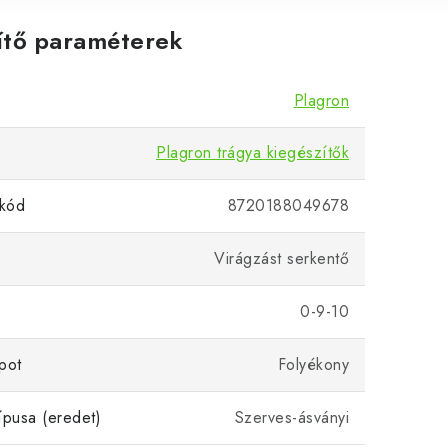
ítő paraméterek
Plagron
Plagron trágya kiegészítők
kód
8720188049678
Virágzást serkentő
0-9-10
pot
Folyékony
ípusa (eredet)
Szerves-ásványi