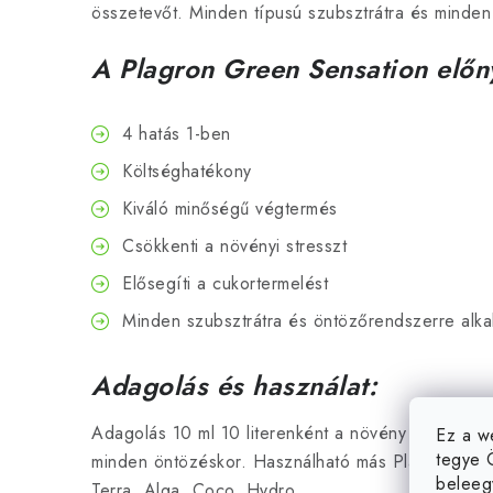
összetevőt. Minden típusú szubsztrátra és minden 
A Plagron Green Sensation előn
4 hatás 1-ben
Költséghatékony
Kiváló minőségű végtermés
Csökkenti a növényi stresszt
Elősegíti a cukortermelést
Minden szubsztrátra és öntözőrendszerre alka
Adagolás és használat:
Adagolás 10 ml 10 literenként a növény virágzási 
Ez a w
tegye 
minden öntözéskor. Használható más Plagron műtrá
beleeg
Terra, Alga, Coco, Hydro.