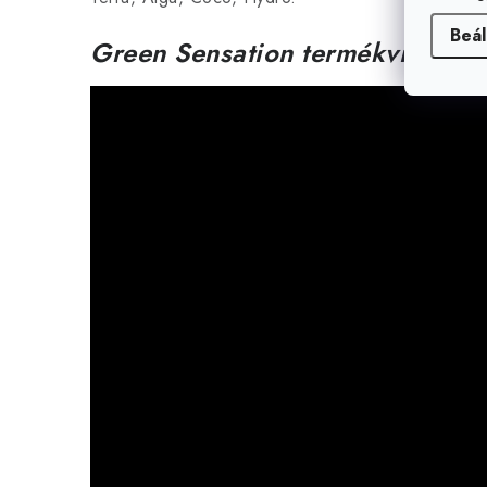
Beál
Green Sensation termékvideó: