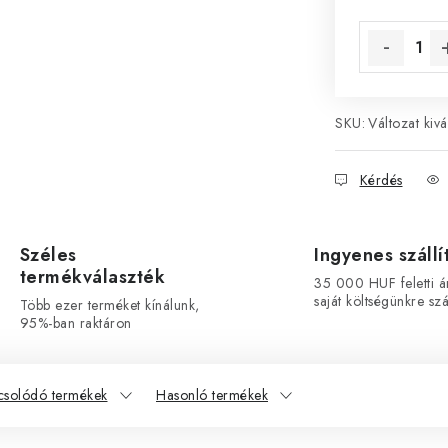
Egységár:
SKU:
Változat kivá
Kérdés
Széles
Ingyenes szállí
termékválaszték
35 000 HUF feletti á
saját költségünkre szál
Több ezer terméket kínálunk,
95%-ban raktáron
csolódó termékek
Hasonló termékek