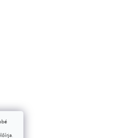
ebbé
őírja.