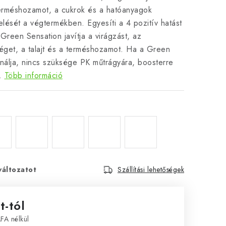
rméshozamot, a cukrok és a hatóanyagok
ését a végtermékben. Egyesíti a 4 pozitív hatást
Green Sensation javítja a virágzást, az
éget, a talajt és a terméshozamot. Ha a Green
nálja, nincs szüksége PK műtrágyára, boosterre
.
Több információ
változatot
Szállítási lehetőségek
t
-tól
ÁFA nélkül