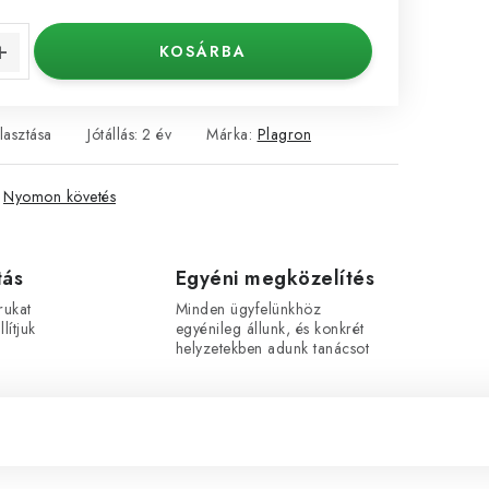
KOSÁRBA
lasztása
Jótállás
:
2 év
Márka:
Plagron
Nyomon követés
tás
Egyéni megközelítés
rukat
Minden ügyfelünkhöz
lítjuk
egyénileg állunk, és konkrét
helyzetekben adunk tanácsot