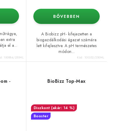
BŐVEBBEN
műtrágya,
A Biobizz pH- kifejezetten a
ban extra
biogazdálkodási ágazat számára
tja el a...
lett kifejlesztve. A pH természetes
módon...
ód:
100884/250ML
Kód:
100352/250ML
oom -
BioBizz Top-Max
(akár: 14 %)
Booster