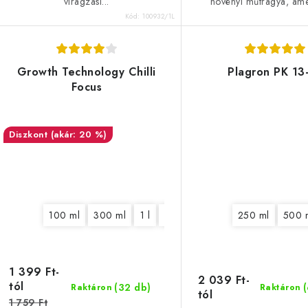
virágzási...
növényi műtrágya, amel
Kód:
100932/1L
Growth Technology Chilli
Plagron PK 13
Focus
(akár: 20 %)
100 ml
300 ml
1 l
5 l
250 ml
500 
1 399 Ft-
2 039 Ft-
tól
(32 db)
Raktáron
Raktáron
tól
1 759 Ft