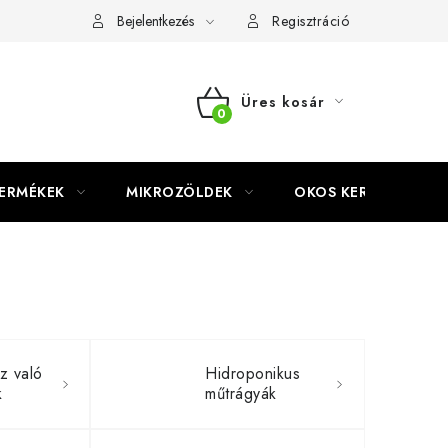
Bejelentkezés
Regisztráció
Üres kosár
KOSÁR
TERMÉKEK
MIKROZÖLDEK
OKOS KERT
z való
Hidroponikus
k
műtrágyák