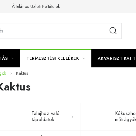
g
Általános Üzleti Feltételek
Kapcsolat
TÁS
TERMESZTÉSI KELLÉKEK
AKVARISZTIKAI 
gok
Kaktus
Kaktus
Talajhoz való
Kókuszho
tápoldatok
műtrágyá