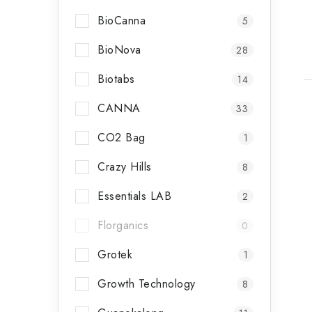
BioCanna
5
BioNova
28
Biotabs
14
CANNA
33
CO2 Bag
1
Crazy Hills
8
Essentials LAB
2
Florganics
0
Grotek
1
Growth Technology
8