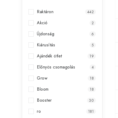
s
Raktáron
442
ó
Akció
p
2
a
Újdonság
6
n
Kiárusítás
5
e
Ajándék ötlet
19
l
Előnyös csomagolás
4
Grow
18
Bloom
18
Booster
30
ro
181