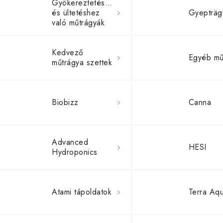
Gyökereztetéshez
és ültetéshez
Gyepträg
való műtrágyák
Kedvező
Egyéb mű
műtrágya szettek
Biobizz
Canna
Advanced
HESI
Hydroponics
Atami tápoldatok
Terra Aqu