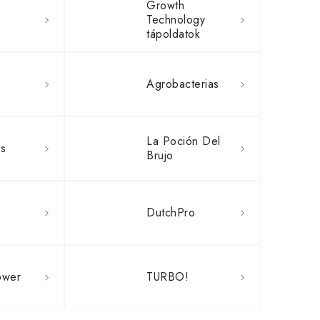
Growth
Technology
tápoldatok
Agrobacterias
La Poción Del
ls
Brujo
DutchPro
ower
TURBO!