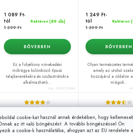
n
1 089 Ft-
1 249 Ft-
d
tól
tól
(89 db)
Raktáron
Raktáron
s
e
1 399 Ft
1 399 Ft
z
á
BŐVEBBEN
BŐVEBBEN
é
s
Ez a folyékony növekedési
Olyan természetes termé
a
műtrágya különböző típusú
amely az utolsó szak
e
talajkeverékekre és szubsztrátokra
hozzájárul a oldalon az
alkalmazható....
virágok...
Kód:
100337/250ML
K
Plagron Terra Bloom -
Plagron Hydro 
eboldal cookie-kat használ annak érdekében, hogy kellemes
virágtrágya
Önnek az itt való böngészést. A további böngészéssel Ön
yezik a cookie-k használatába, ahogyan azt az EU rendelete el