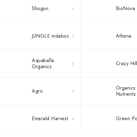
Shogun
BioNova
JUNGLE indabox
Athena
Aquabella
Crazy Hil
Organics
Organics
Agro
Nutrients
Emerald Harvest
Green P