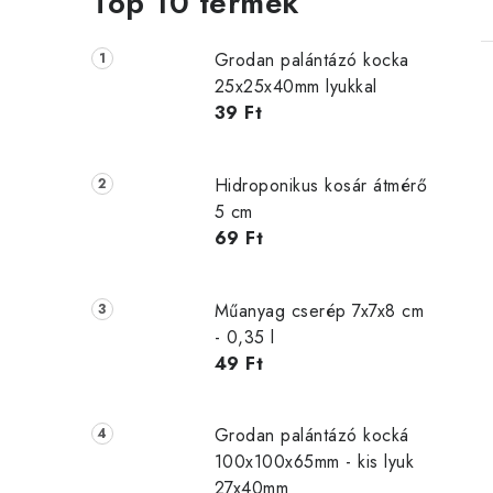
Top 10 termék
Grodan palántázó kocka
25x25x40mm lyukkal
39 Ft
Hidroponikus kosár átmérő
5 cm
69 Ft
Műanyag cserép 7x7x8 cm
- 0,35 l
49 Ft
Grodan palántázó kocká
100x100x65mm - kis lyuk
27x40mm