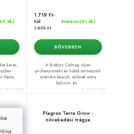
1 719 Ft-
tól
(69 db)
(61 db)
Raktáron
1 879 Ft
BŐVEBBEN
ket keres,
A Biobizz Calmag olyan
aszban
professzionális és hobbi termesztők
 illatos
számára készült, akiknek extra
kalcium- és...
ód:
100332/250ML
Kód:
100357/250ML
(A+B)
Plagron Terra Grow -
ebbé
növekedési trágya
őírja.