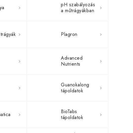
pH szabályozás
ya
a műtrágyákban
trágyák
Plagron
Advanced
Nutrients
Guanokalong
tápoldatok
BioTabs
atica
tápoldatok