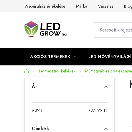
Ugrás
Webáruház értékelése
Márka
Vásárlás
Blo
a
fő
tartalomhoz
AKCIÓS TERMÉKEK
LED NÖVÉNYVILÁGÍ
Kezdőlap
Termesztési kellékek
Műtrágyák és adalékanya
O
Ár
l
d
939
Ft
787199
Ft
a
l
Címkék