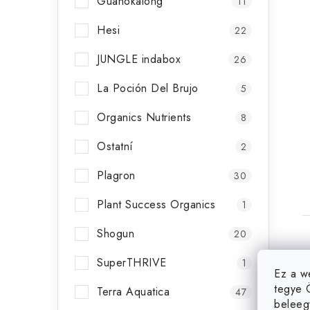
Guanokalong
l
11
i
Hesi
22
JUNGLE indabox
26
t
La Poción Del Brujo
5
Organics Nutrients
8
j
Ostatní
2
Plagron
30
Plant Success Organics
1
Shogun
20
SuperTHRIVE
1
Ez a w
tegye 
Terra Aquatica
47
beleeg