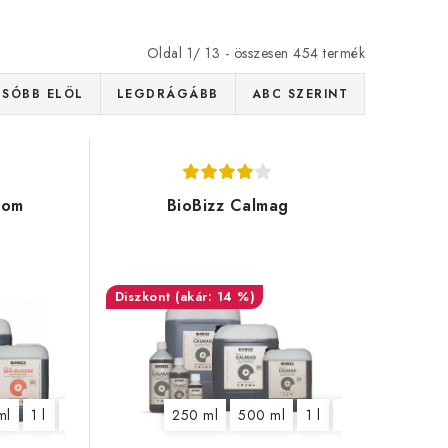
Oldal
1
/
13
- összesen
454
termék
SÓBB ELÖL
LEGDRÁGÁBB
ABC SZERINT
oom
BioBizz Calmag
(akár: 14 %)
ml
1 l
5 l
10 l
20 l
250 ml
500 ml
1 l
5 l
10 l
20 l