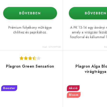
BŐVEBBEN
BŐVEBBEN
Prémium folyékony műtrágya
A PK 13-14 egy ásványi 
chilihez és paprikához.
amely a virágzási fázis
foszforral és káliummal lá
Kód:
GTCHF100
K
Plagron Green Sensation
Plagron Alga Bl
virágtrágya
Booster
Akció
Bloom