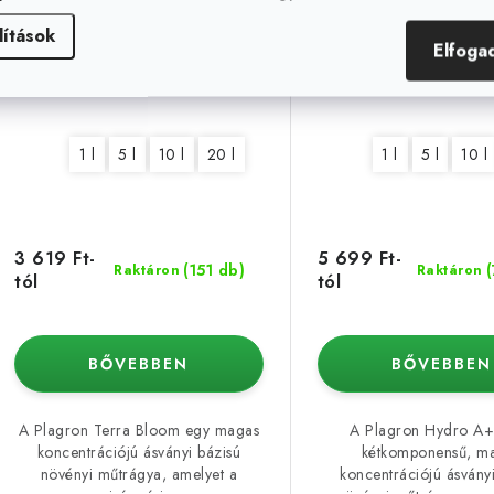
Bloom
lítások
Elfoga
1 l
5 l
10 l
20 l
1 l
5 l
10 l
3 619 Ft-
5 699 Ft-
(151 db)
Raktáron
Raktáron
tól
tól
BŐVEBBEN
BŐVEBBEN
A Plagron Terra Bloom egy magas
A Plagron Hydro A+
koncentrációjú ásványi bázisú
kétkomponensű, m
növényi műtrágya, amelyet a
koncentrációjú ásvány