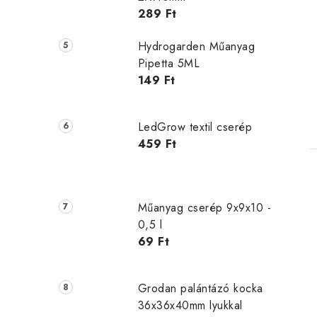
289 Ft
Hydrogarden Műanyag
Pipetta 5ML
149 Ft
LedGrow textil cserép
459 Ft
Műanyag cserép 9x9x10 -
0,5 l
69 Ft
Grodan palántázó kocka
36x36x40mm lyukkal