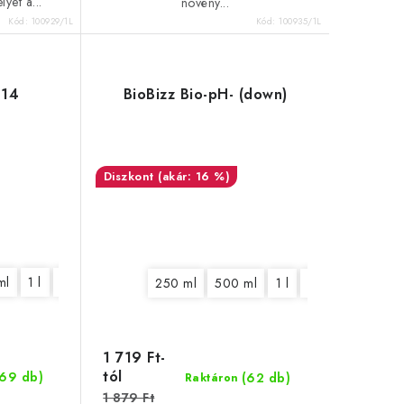
yet a...
növény...
Kód:
100929/1L
Kód:
100935/1L
-14
BioBizz Bio-pH- (down)
(akár: 16 %)
ml
1 l
5 l
10 l
20 l
250 ml
500 ml
1 l
5 l
10 l
1 719 Ft-
tól
(69 db)
(62 db)
Raktáron
1 879 Ft