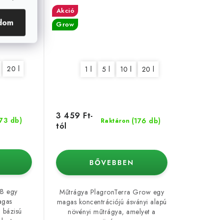
Akció
dom
Grow
20 l
1 l
5 l
10 l
20 l
3 459 Ft-
(73 db)
(176 db)
Raktáron
tól
BŐVEBBEN
B egy
Műtrágya PlagronTerra Grow egy
agas
magas koncentrációjú ásványi alapú
i bázisú
növényi műtrágya, amelyet a