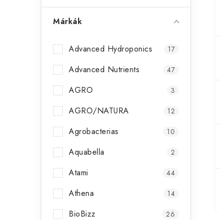
Márkák
Advanced Hydroponics
17
Advanced Nutrients
47
AGRO
3
AGRO/NATURA
12
Agrobacterias
10
Aquabella
2
Atami
44
Athena
14
BioBizz
26