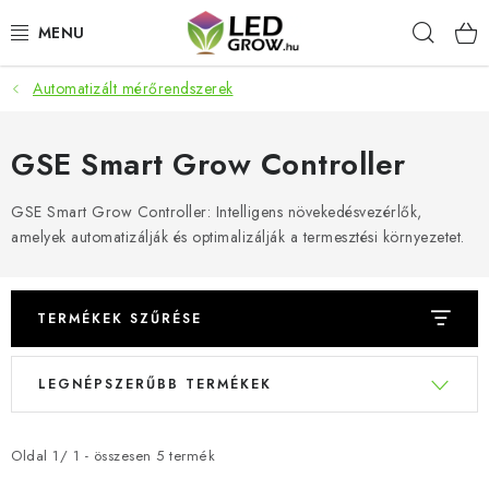
Ugrás
Keres
a
fő
tartalomhoz
Automatizált mérőrendszerek
AKCIÓS TERMÉKEK
LED NÖVÉNYVILÁGÍTÁS
GSE Smart Grow Controller
TERMESZTÉSI KELLÉKEK
GSE Smart Grow Controller: Intelligens növekedésvezérlők,
amelyek automatizálják és optimalizálják a termesztési környezetet.
AKVARISZTIKAI TERMÉKEK
MIKROZÖLDEK
TERMÉKEK SZŰRÉSE
T
T
OKOS KERT
LEGNÉPSZERŰBB TERMÉKEK
e
e
r
r
Webáruház értékelése
Márka
Vásárlás
Blog
m
m
Oldal
1
/
1
- összesen
5
termék
Általános Üzleti Feltételek
Kapcsolat