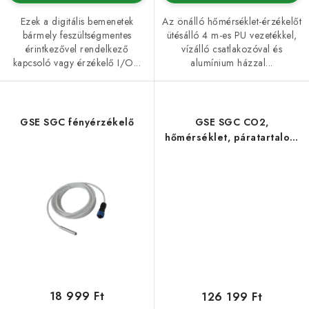
Ezek a digitális bemenetek
Az önálló hőmérséklet-érzékelőt
bármely feszültségmentes
ütésálló 4 m-es PU vezetékkel,
érintkezővel rendelkező
vízálló csatlakozóval és
kapcsoló vagy érzékelő I/O...
alumínium házzal...
GSE SGC fényérzékelő
GSE SGC CO2,
hőmérséklet, páratartalom
és fény érzékelő
18 999 Ft
126 199 Ft