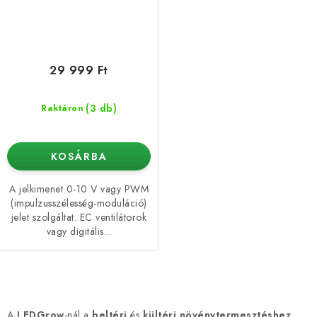
29 999 Ft
(3 db)
Raktáron
KOSÁRBA
A jelkimenet 0-10 V vagy PWM
(impulzusszélesség-moduláció)
jelet szolgáltat. EC ventilátorok
vagy digitális...
L
i
A
LEDGrow
-nál a
beltéri
és
kültéri növénytermesztéshez