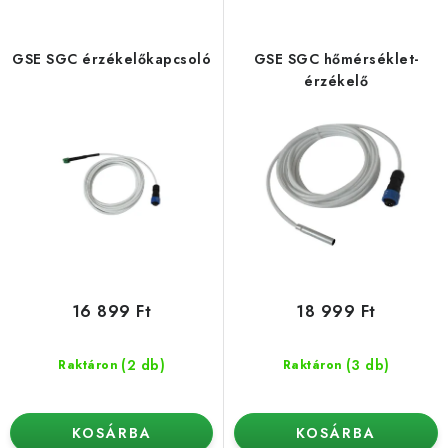
é
é
k
k
e
e
GSE SGC érzékelőkapcsoló
GSE SGC hőmérséklet-
k
k
érzékelő
l
r
i
e
s
n
t
d
á
e
j
z
a
é
s
16 899 Ft
18 999 Ft
e
(2 db)
(3 db)
Raktáron
Raktáron
KOSÁRBA
KOSÁRBA