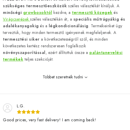
s
szükséges termesztőeszközök
széles választékát kínáljuk. A
t
minőségi
growboxoktól
kezdve, a
termesztő közegek
és
a
Virágcserépek
széles választékán át, a
speciális műtrágyákig és
adalékanyagokig
és a
légkondicionálásig
. Termékeinket úgy
i
terveztük, hogy minden termesztő igényeinek megfeleljenek. A
r
termesztési siker
a következetességről szól, és minden
á
következetes kertész rendszeresen foglalkozik
n
növényszaporítással
,
ezért állítottuk össze a
palántanevelési
y
termékek
teljes szekcióját.
í
t
Többet szeretnék tudni
á
s
e
l
L.G.
e
m
Good prices, very fast delivery! I am coming back!
e