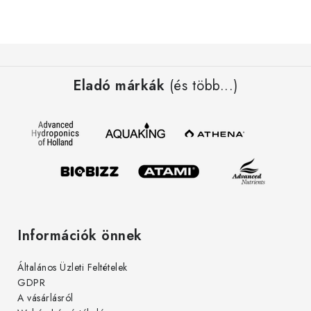
i
L
á
Eladó márkák
(és több...)
b
l
é
c
Információk önnek
Általános Üzleti Feltételek
GDPR
A vásárlásról