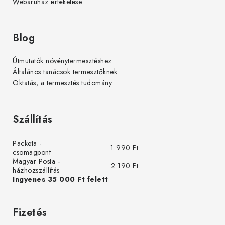
Webáruház értékelése
Blog
Útmutatók növénytermesztéshez
Általános tanácsok termesztőknek
Oktatás, a termesztés tudomány
Szállítás
Packeta -
1 990 Ft
csomagpont
Magyar Posta -
2 190 Ft
házhozszállítás
Ingyenes 35 000 Ft felett
Fizetés