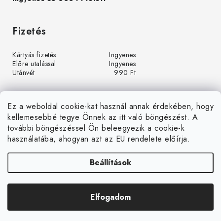
Fizetés
Kártyás fizetés
Ingyenes
Előre utalással
Ingyenes
Utánvét
990 Ft
Ez a weboldal cookie-kat használ annak érdekében, hogy
kellemesebbé tegye Önnek az itt való böngészést. A
további böngészéssel Ön beleegyezik a cookie-k
használatába, ahogyan azt az EU rendelete előírja.
Beállítások
Á
r
u
Árukereső.hu
k
Elfogadom
Copyright 2026
LEDGrow.hu
. Minden jog fenntartva.
e
Shoptet készítette
r