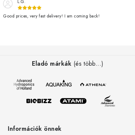
L.G.
Good prices, very fast delivery! I am coming back!
L
á
Eladó márkák
(és több...)
b
l
é
c
Információk önnek