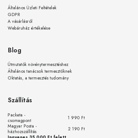
Általános Üzleti Feltételek
GDPR
A vásárlásról
Webáruház értékelése
Blog
Útmutatók növénytermesztéshez
Általános tanácsok termesztőknek
Oktatás, a termesztés tudomány
Szállítás
Packeta -
1 990 Ft
csomagpont
Magyar Posta -
2 190 Ft
házhozszállítás
Ingyenes 35 000 Ft felett