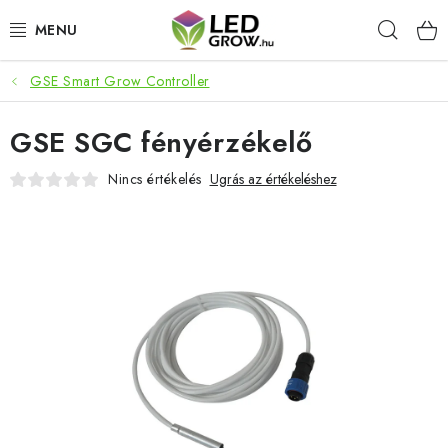
Ugrás
Keres
a
fő
tartalomhoz
GSE Smart Grow Controller
AKCIÓS TERMÉKEK
GSE SGC fényérzékelő
LED NÖVÉNYVILÁGÍTÁS
Nincs értékelés
Ugrás az értékeléshez
TERMESZTÉSI KELLÉKEK
AKVARISZTIKAI TERMÉKEK
MIKROZÖLDEK
OKOS KERT
Webáruház értékelése
Márka
Vásárlás
Blog
Általános Üzleti Feltételek
Kapcsolat