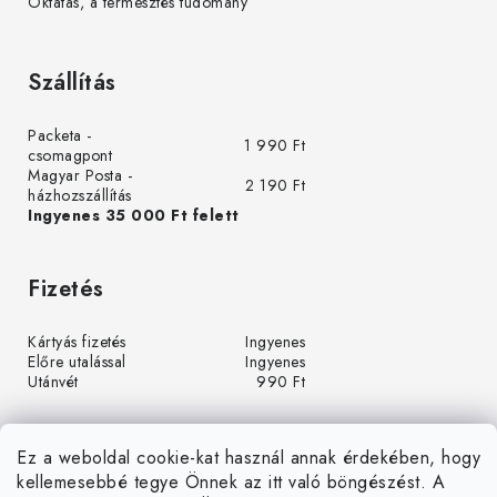
Oktatás, a termesztés tudomány
Szállítás
Packeta -
1 990 Ft
csomagpont
Magyar Posta -
2 190 Ft
házhozszállítás
Ingyenes 35 000 Ft felett
Fizetés
Kártyás fizetés
Ingyenes
Előre utalással
Ingyenes
Utánvét
990 Ft
Ez a weboldal cookie-kat használ annak érdekében, hogy
kellemesebbé tegye Önnek az itt való böngészést. A