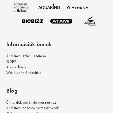
é
c
Információk önnek
Általános Üzleti Feltételek
GDPR
A vásárlásról
Webáruház értékelése
Blog
Útmutatók növénytermesztéshez
Általános tanácsok termesztőknek