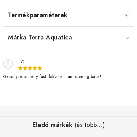
Termékparaméterek
Márka
 Terra Aquatica
L.G.
Good prices, very fast delivery! I am coming back!
L
á
Eladó márkák
(és több...)
b
l