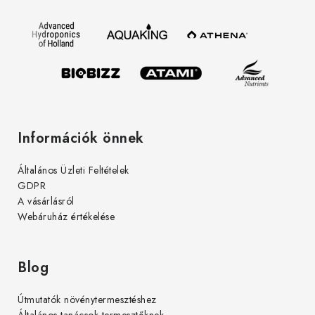
l
é
c
Információk önnek
Általános Üzleti Feltételek
GDPR
A vásárlásról
Webáruház értékelése
Blog
Útmutatók növénytermesztéshez