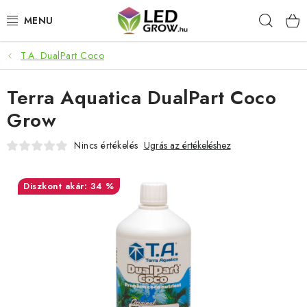
Ugrás
Keres
a
fő
tartalomhoz
T.A. DualPart Coco
AKCIÓS TERMÉKEK
Terra Aquatica DualPart Coco
LED NÖVÉNYVILÁGÍTÁS
Grow
TERMESZTÉSI KELLÉKEK
Nincs értékelés
Ugrás az értékeléshez
AKVARISZTIKAI TERMÉKEK
akár: 34 %
MIKROZÖLDEK
OKOS KERT
Webáruház értékelése
Márka
Vásárlás
Blog
Általános Üzleti Feltételek
Kapcsolat