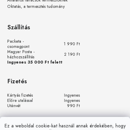
Általános tanácsok termesztőknek
Oktatás, a termesztés tudomány
Szállítás
Packeta -
1 990 Ft
csomagpont
Magyar Posta -
2 190 Ft
házhozszállítás
Ingyenes 35 000 Ft felett
Fizetés
Kártyás fizetés
Ingyenes
Előre utalással
Ingyenes
Utánvét
990 Ft
Ez a weboldal cookie-kat használ annak érdekében, hogy