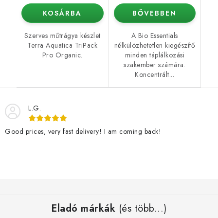
KOSÁRBA
BŐVEBBEN
Szerves műtrágya készlet
A Bio Essentials
Terra Aquatica TriPack
nélkülözhetetlen kiegészítő
Pro Organic.
minden táplálkozási
szakember számára.
Koncentrált...
L.G.
Good prices, very fast delivery! I am coming back!
L
á
Eladó márkák
(és több...)
b