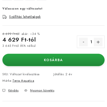
Válasszon egy változatot
Szállítási lehetőségek
6 699 Ft-tól
akár: –34 %
4 629 Ft
-tól
3 645 Ft
-tól ÁFA nélkül
Egységár:
KOSÁRBA
SKU:
Változat kiválasztása
Jótállás
:
2 év
Márka:
Terra Aquatica
Kérdés
Nyomon követés