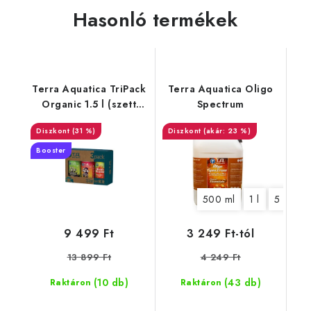
Hasonló termékek
Terra Aquatica TriPack
Terra Aquatica Oligo
Organic 1.5 l (szett
Spectrum
műtrágyák)
(31 %)
(akár: 23 %)
Booster
500 ml
1 l
5 l
9 499 Ft
3 249 Ft-tól
13 899 Ft
4 249 Ft
(10 db)
(43 db)
Raktáron
Raktáron