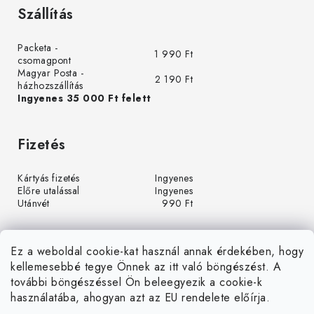
Szállítás
Packeta -
1 990 Ft
csomagpont
Magyar Posta -
2 190 Ft
házhozszállítás
Ingyenes 35 000 Ft felett
Fizetés
Kártyás fizetés
Ingyenes
Előre utalással
Ingyenes
Utánvét
990 Ft
Ez a weboldal cookie-kat használ annak érdekében, hogy
kellemesebbé tegye Önnek az itt való böngészést. A
további böngészéssel Ön beleegyezik a cookie-k
használatába, ahogyan azt az EU rendelete előírja.