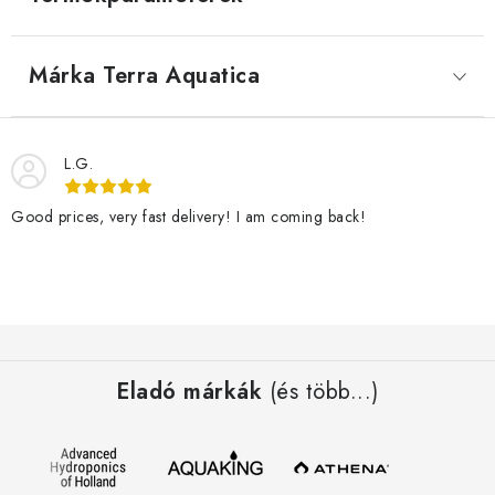
Márka
 Terra Aquatica
L.G.
Good prices, very fast delivery! I am coming back!
L
á
Eladó márkák
(és több...)
b
l
é
c