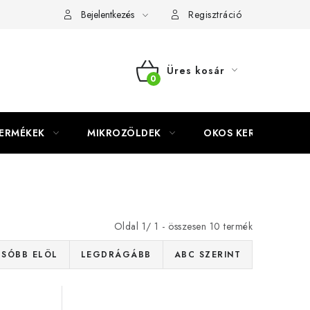
Bejelentkezés
Regisztráció
Üres kosár
KOSÁR
TERMÉKEK
MIKROZÖLDEK
OKOS KERT
Oldal
1
/
1
- összesen
10
termék
SÓBB ELÖL
LEGDRÁGÁBB
ABC SZERINT