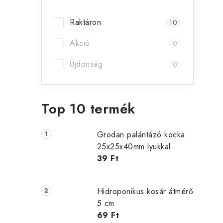
s
Raktáron
10
ó
Akció
p
0
a
Újdonság
0
n
e
Top 10 termék
l
Grodan palántázó kocka
l
25x25x40mm lyukkal
i
39 Ft
Hidroponikus kosár átmérő
t
5 cm
69 Ft