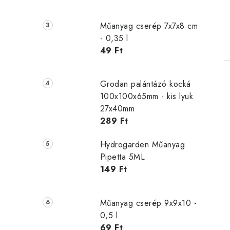
j
Műanyag cserép 7x7x8 cm
- 0,35 l
49 Ft
Grodan palántázó kocká
100x100x65mm - kis lyuk
27x40mm
289 Ft
Hydrogarden Műanyag
Pipetta 5ML
149 Ft
Műanyag cserép 9x9x10 -
0,5 l
69 Ft