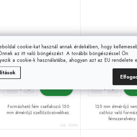
eboldal cookie-kat használ annak érdekében, hogy kellemes
Önnek az itt való böngészést. A további böngészéssel Ön
yezik a cookie-k használatába, ahogyan azt az EU rendelete el
9 999 Ft
6 399 Ft
(3 db)
Raktáron
Raktáron
lítások
Elfoga
KOSÁRBA
KO
Formázható fém csatlakozó 150
125 mm átmérőjű vent
mm átmérőjű szellőzőcsövekhez.
csőhöz való formá
fémszerelvény.
Kód:
130306