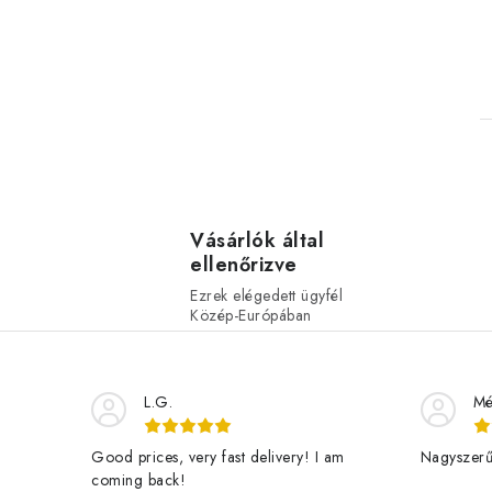
i
Vásárlók által
ellenőrizve
Ezrek elégedett ügyfél
t
Közép-Európában
i
L.G.
Mé
r
Good prices, very fast delivery! I am
Nagyszerű 
coming back!