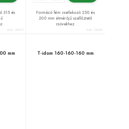
ó 315 és
Formázó fém csatlakozó 250 és
jű
200 mm átmérőjű szellőztető
z.
csövekhez.
Kód:
130312
Kód:
130310
200 mm
T-idom 160-160-160 mm