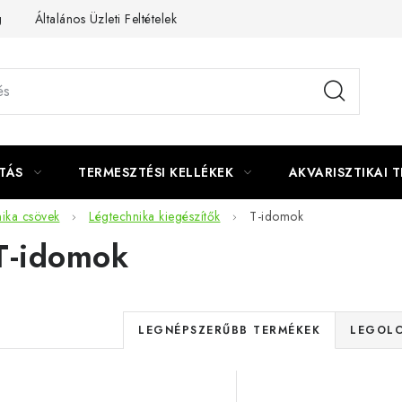
g
Általános Üzleti Feltételek
Kapcsolat
TÁS
TERMESZTÉSI KELLÉKEK
AKVARISZTIKAI 
ika csövek
Légtechnika kiegészítők
T-idomok
T-idomok
T
LEGNÉPSZERŰBB TERMÉKEK
LEGOLC
e
T
r