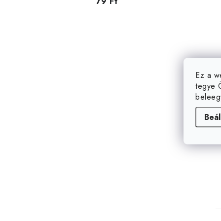
79 Ft
Ez a w
tegye 
beleeg
Beál