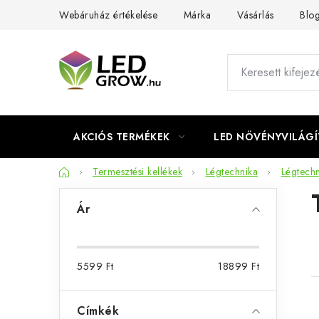
Ugrás
Webáruház értékelése
Márka
Vásárlás
Blo
a
fő
tartalomhoz
AKCIÓS TERMÉKEK
LED NÖVÉNYVILÁGÍ
Kezdőlap
Termesztési kellékek
Légtechnika
Légtechn
O
Ár
l
d
5599
Ft
18899
Ft
a
l
Címkék