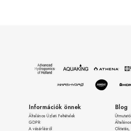
í
L
t
á
b
l
l
é
c
i
Információk önnek
Blog
Általános Üzleti Feltételek
Útmutató
GDPR
Általáno
A vásárlásról
Oktatás,