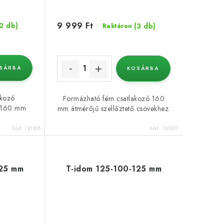
9 999 Ft
(2 db)
(3 db)
Raktáron
SÁRBA
KOSÁRBA
akozó
Formázható fém csatlakozó 160
s 160 mm
mm átmérőjű szellőztető csövekhez.
Kód:
130308
Kód:
130307
125 mm
T-idom 125-100-125 mm