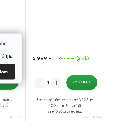
ebbé
őírja.
5 999 Ft
(2 db)
(2 db)
Raktáron
dom
SÁRBA
KOSÁRBA
ilációs
Formázó fém csatlakozó 125 és
zható
100 mm átmérőjű
szellőzőcsövekhez.
Kód:
130305
Kód:
130304