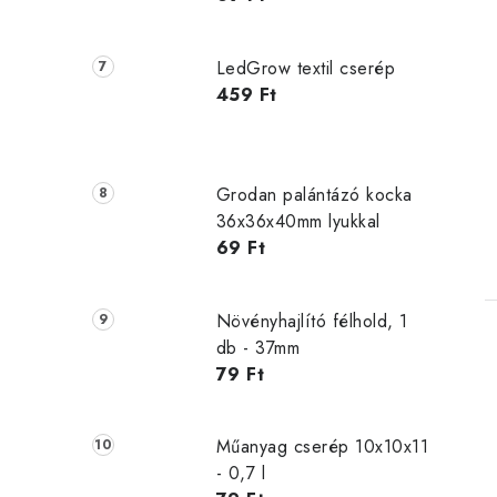
LedGrow textil cserép
459 Ft
Grodan palántázó kocka
36x36x40mm lyukkal
69 Ft
Növényhajlító félhold, 1
db - 37mm
79 Ft
Műanyag cserép 10x10x11
- 0,7 l