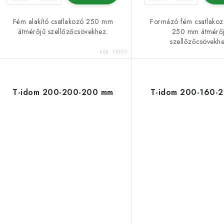
é
s
Fém alakító csatlakozó 250 mm
Formázó fém csatlakoz
a
átmérőjű szellőzőcsövekhez.
250 mm átmérő
e
szellőzőcsövekhe
Kód:
130311
T-idom 200-200-200 mm
T-idom 200-160-