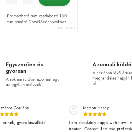
Formázható fém csatlakozó 100
mm átmérőjű szellőzőcsövekhez.
Kód:
130303
L
Egyszerűen és
Azonnali küldé
gyorsan
s
A raktáron lévő áruka
megrendelés napján k
A reklamációkat azonnal egy
el
az egyben intézzük'.
a
száros Gyuláné
Márton Hardy
á
termék, gyors kiszállítás!
I am absolutely happy with how I 
treated. Correct, fast and professi