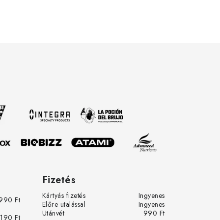
livered
w.eu. One
rowing
t vagyok a
nt
tva.
row.eu-
 és az
Fizetés
Kártyás fizetés
Ingyenes
990 Ft
Előre utalással
Ingyenes
Utánvét
990 Ft
 190 Ft