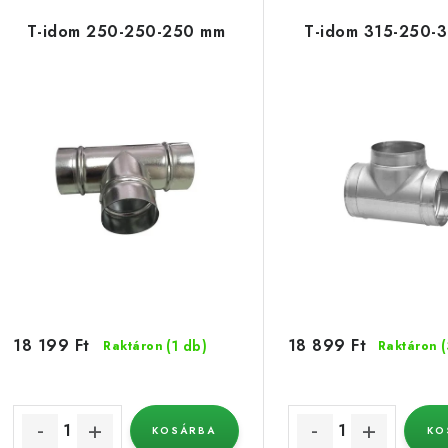
e
m
T-idom 250-250-250 mm
T-idom 315-250-
r
é
m
k
é
e
k
k
e
r
k
e
n
d
18 199 Ft
18 899 Ft
(1 db)
Raktáron
Raktáron
s
e
z
á
KOSÁRBA
KO