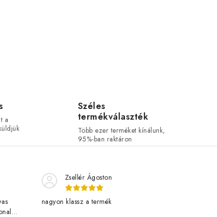
s
Széles
termékválaszték
t a
üldjük
Több ezer terméket kínálunk,
95%-ban raktáron
Zsellér Ágoston
was
nagyon klassz a termék
onal