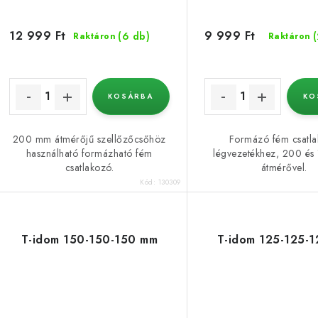
12 999 Ft
9 999 Ft
(6 db)
Raktáron
Raktáron
KOSÁRBA
KO
200 mm átmérőjű szellőzőcsőhöz
Formázó fém csatl
használható formázható fém
légvezetékhez, 200 é
csatlakozó.
átmérővel.
Kód:
130309
T-idom 150-150-150 mm
T-idom 125-125-