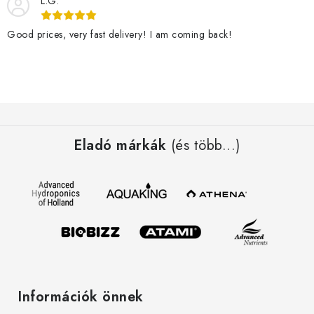
L.G.
Good prices, very fast delivery! I am coming back!
L
á
Eladó márkák
(és több...)
b
l
é
c
Információk önnek