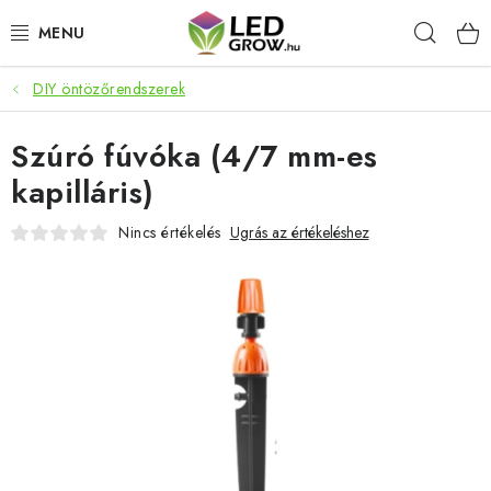
Ugrás
Keres
a
fő
tartalomhoz
DIY öntözőrendszerek
AKCIÓS TERMÉKEK
Szúró fúvóka (4/7 mm-es
LED NÖVÉNYVILÁGÍTÁS
kapilláris)
TERMESZTÉSI KELLÉKEK
Nincs értékelés
Ugrás az értékeléshez
AKVARISZTIKAI TERMÉKEK
MIKROZÖLDEK
OKOS KERT
Webáruház értékelése
Márka
Vásárlás
Blog
Általános Üzleti Feltételek
Kapcsolat