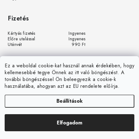
Fizetés
Kártyás fizetés
Ingyenes
Előre utalással
Ingyenes
Utánvét
990 Ft
Ez a weboldal cookie-kat használ annak érdekében, hogy
kellemesebbé tegye Önnek az itt való böngészést. A
további böngészéssel Ön beleegyezik a cookie-k
használatába, ahogyan azt az EU rendelete előírja.
Beállítások
Á
r
u
Árukereső.hu
k
Elfogadom
Copyright 2026
LEDGrow.hu
. Minden jog fenntartva.
e
Shoptet készítette
r