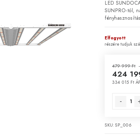
LED SUNDOCAN 
SUNPRO-tól, na
fényhasznosítá
Elfogyott
479 999 Ft
424 19
334 015 Ft ÁF
Egységár:
SKU:
SP_006