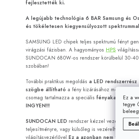
fejlesztették ki.
A legújabb technológia 6 BAR
Samsung és O
és tökéletesen kiegyensúlyozott spektrumma
SAMSUNG LED chipek teljes spektrumú fényt gen
virágzási fázisban. A hagyományos
HPS
világításs
SUNDOCAN 680W-os rendszer körülbelül 30-40%-
szobában!
További praktikus megoldás
a LED rendszerrész 
szögbe állítható
a fény kizárásához még a termes
Ez a w
csomag tartalmazza a speciális
fényakasztókat i
tegye 
INGYEN!!!
beleeg
SUNDOCAN LED
rendszer kézzel vezérelhető
2
Beál
teljesítményre, vagy külsőleg is vezérelhető egy spe
világításvezérlővel.
Ez a
azonban nem tartozék!