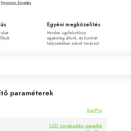
Nyomon követés
tás
Egyéni megközelítés
rukat
Minden ügyfelünkhöz
lítjuk
egyénileg állunk, és konkrét
helyzetekben adunk tanácsot
ítő paraméterek
SunPro
LED növekedési panelek