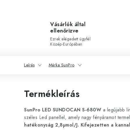
Vásárlók által
ellenőrizve
Ezrek elégedett ügyfél
Közép-Európában
Leírás
Márka SunPro
Termékleírás
SunPro LED SUNDOCAN S-
680W
a legújabb l
széles Led panellel, amely nagy fényáramot terme
hatékonyság 2,8µmol/J.
Kifejezetten a kann