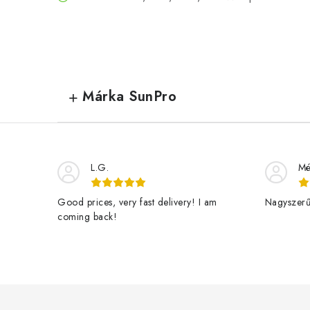
Márka SunPro
L.G.
Mé
Good prices, very fast delivery! I am
Nagyszerű 
coming back!
L