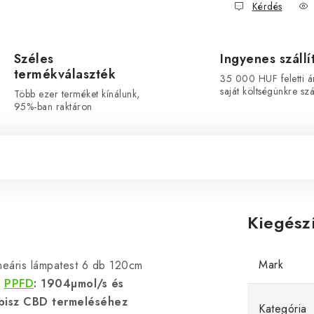
Kérdés
Széles
Ingyenes szállí
termékválaszték
35 000 HUF feletti á
saját költségünkre szál
Több ezer terméket kínálunk,
95%-ban raktáron
Kiegész
Mark
ineáris lámpatest 6 db 120cm
l
PPFD
: 1904µmol/s és
abisz CBD termeléséhez
Kategória