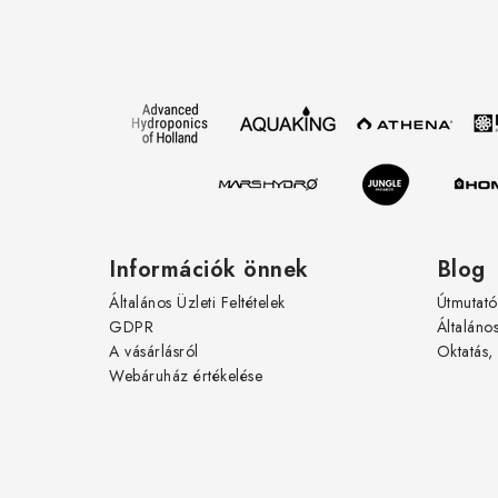
á
b
l
é
c
Információk önnek
Blog
Általános Üzleti Feltételek
Útmutató
GDPR
Általáno
A vásárlásról
Oktatás,
Webáruház értékelése