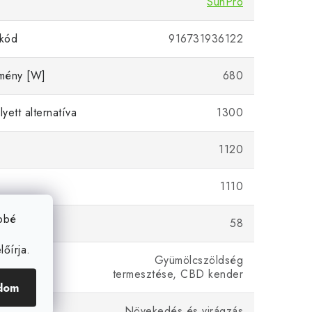
SunPro
kód
916731936122
tmény [W]
680
ett alternatíva
1300
1120
1110
ebbé
58
őírja.
Gyümölcszöldség
 cél
termesztése, CBD kender
dom
zis
Növekedés és virágzás