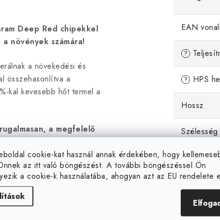
EAN vonal
sram Deep Red chipekkel
l a növények számára!
Teljesí
?
erálnak a növekedési és
al összehasonlítva a
HPS hely
?
kal kevesebb hőt termel a
Hossz
rugalmasan, a megfelelő
Szélesség
ztőszoba oldalain is. A
eboldal cookie-kat használ annak érdekében, hogy kellemes
s 2x2db(teherbírás 65kg)
Magasság
Önnek az itt való böngészést. A további böngészéssel Ön
yezik a cookie-k használatába, ahogyan azt az EU rendelete el
Használati
70, 410, 550 és 680W-os
lítások
Elfoga
ciális digitális
Növényi fá