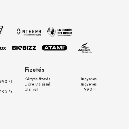
tva.
row.eu-
 és az
Fizetés
Kártyás fizetés
Ingyenes
990 Ft
Előre utalással
Ingyenes
Utánvét
990 Ft
 190 Ft