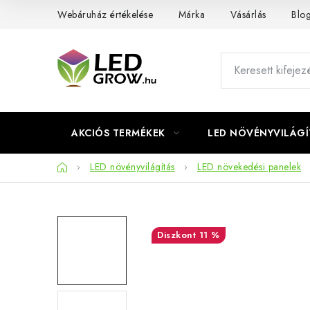
Ugrás
Webáruház értékelése
Márka
Vásárlás
Blo
a
fő
tartalomhoz
AKCIÓS TERMÉKEK
LED NÖVÉNYVILÁGÍ
Kezdőlap
LED növényvilágítás
LED növekedési panelek
11 %