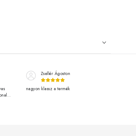
Zsellér Ágoston
was
nagyon klassz a termék
onal
livered
w.eu. One
rowing
t vagyok a
nt