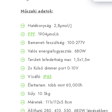
Műszaki adatok:
Hatékonyság: 2,8µmol/J
PPF
: 1904µmol/s
Bemeneti feszültség: 100-277V
Valós energiafogyasztás: 680W
Területi lefedettség max: 1,5x1,5m
2x Külső dimmer port 0-10V
Vízálló:
IP65
Élettartam: több mint 60,000h
Súly: 10.5kg
Méretek: 111x112x5.8cm
Állítható 280, 410, 550, 680W lépésekben.