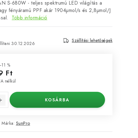
S-680W - teljes spektrumú LED világítás a
gy fényáramú PPF akár 1904µmol/s és 2,8µmol/J
ssal.
Több információ
Szállítási lehetőségek
30.12.2026
–11 %
9 Ft
A nélkül
KOSÁRBA
Márka:
SunPro