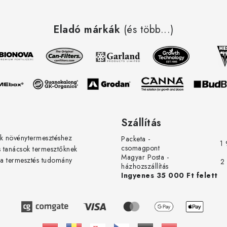
nagyszerű termék, gyorsan kiszállí
Köszönöm Jan Stary-nak és a ledg
Eladó márkák
nak. Üdv. rgy elégedett vásárlótól
(és több...)
erőteljesen növekvő zöldségektől!
Szállítás
k növénytermesztéshez
Packeta -
1 
csomagpont
s tanácsok termesztőknek
Magyar Posta -
 a termesztés tudomány
2
házhozszállítás
Ingyenes 35 000 Ft felett