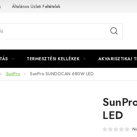
g
Általános Üzleti Feltételek
Kapcsolat
TÁS
TERMESZTÉSI KELLÉKEK
AKVARISZTIKAI 
SunPro
SunPro SUNDOCAN 680W LED
SunP
LED
Ni