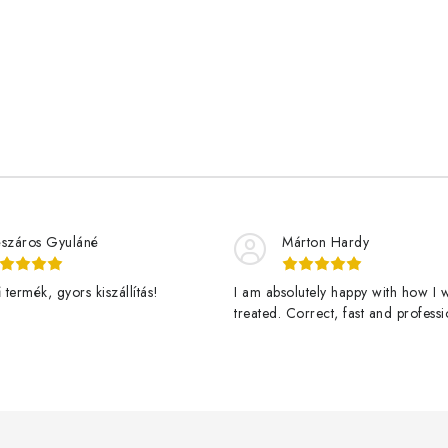
száros Gyuláné
Márton Hardy
termék, gyors kiszállítás!
I am absolutely happy with how I 
treated. Correct, fast and professi
assistance and a great product de
fast. Thanks Jan Stary and ledgro
happy customer and vigorously g
veggies here! - Teljesen elégedet
webshoppal. Korrekt, gyors és
professzionális kiszolgálás, valami