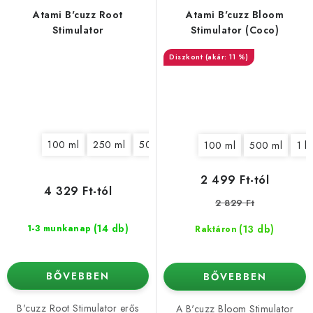
Atami B'cuzz Root
Atami B'cuzz Bloom
Stimulator
Stimulator (Coco)
(akár: 11 %)
100 ml
250 ml
500 ml
1 l
5 l
100 ml
500 ml
1 l
2 499 Ft-tól
4 329 Ft-tól
2 829 Ft
(14 db)
(13 db)
1-3 munkanap
Raktáron
BŐVEBBEN
BŐVEBBEN
B'cuzz Root Stimulator erős
A B'cuzz Bloom Stimulator