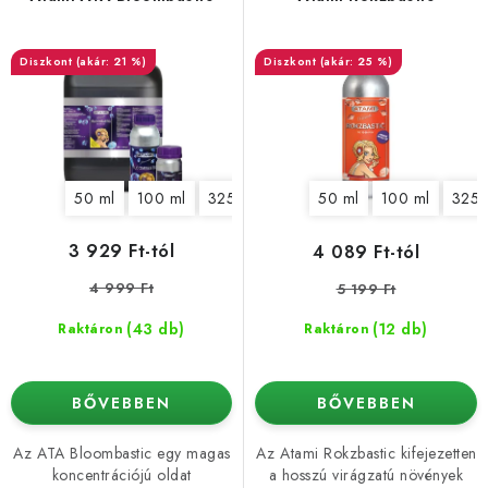
k
k
l
r
(akár: 21 %)
(akár: 25 %)
i
e
s
n
t
d
á
e
50 ml
100 ml
325 ml
1250 ml
5,5 l
10 l
50 ml
100 ml
325 
j
z
a
é
3 929 Ft-tól
4 089 Ft-tól
s
4 999 Ft
5 199 Ft
e
(43 db)
(12 db)
Raktáron
Raktáron
BŐVEBBEN
BŐVEBBEN
Az ATA Bloombastic egy magas
Az Atami Rokzbastic kifejezetten
koncentrációjú oldat
a hosszú virágzatú növények