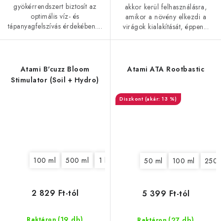
gyökérrendszert biztosít az
akkor kerül felhasználásra,
optimális víz- és
amikor a növény elkezdi a
tápanyagfelszívás érdekében....
virágok kialakítását, éppen...
Atami B'cuzz Bloom
Atami ATA Rootbastic
Stimulator (Soil + Hydro)
(akár: 13 %)
100 ml
500 ml
1 l
5 l
50 ml
100 ml
250 
2 829 Ft-tól
5 399 Ft-tól
(19 db)
(27 db)
Raktáron
Raktáron