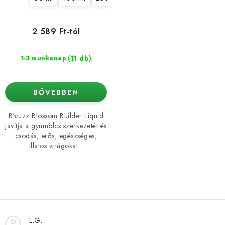
2 589 Ft-tól
(11 db)
1-3 munkanap
BŐVEBBEN
B'cuzz Blossom Builder Liquid
javítja a gyümölcs szerkezetét és
csodás, erős, egészséges,
illatos virágokat...
L
i
s
L.G.