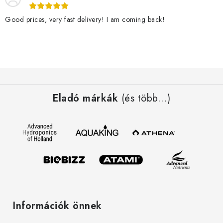
t
a
Good prices, very fast delivery! I am coming back!
i
r
á
n
L
y
á
í
Eladó márkák
(és több...)
b
t
l
á
é
s
c
e
l
e
m
e
Információk önnek
i