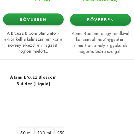
BŐVEBBEN
BŐVEBBEN
A B'cuzz Bloom Stimulator-t
Atami Rootbastic egy rendkívül
akkor kell alkalmazni, amikor a
koncentrált növénygyökér-
növény elkezdi a virágzást,
stimulátor, amely a gyökerek
rögtön mielőtt...
megerősítésére szolgál...
Atami B'cuzz Blossom
Builder (Liquid)
50 ml
100 ml
250 ml
1 l
5 l