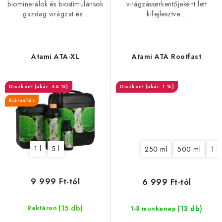
biominerálok és biostimulánsok
virágzásserkentőjeként lett
gazdag virágzat és...
kifejlesztve....
Atami ATA-XL
Atami ATA Rootfast
(akár: 46 %)
(akár: 1 %)
Kiárusítás
1 l
5 l
250 ml
500 ml
1 l
9 999 Ft-tól
6 999 Ft-tól
(15 db)
(13 db)
Raktáron
1-3 munkanap