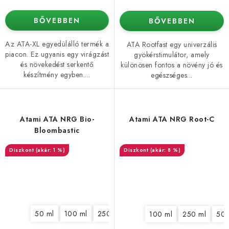
BŐVEBBEN
BŐVEBBEN
Az ATA-XL egyedülálló termék a
ATA Rootfast egy univerzális
piacon. Ez ugyanis egy virágzást
gyökérstimulátor, amely
és növekedést serkentő
különösen fontos a növény jó és
készítmény egyben....
egészséges...
Atami ATA NRG Bio-
Atami ATA NRG Root-C
Bloombastic
(akár: 1 %)
(akár: 8 %)
50 ml
100 ml
250 ml
500 ml
1 l
5 l
100 ml
250 ml
500