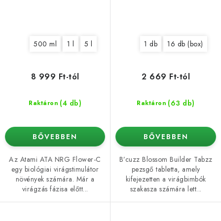
500 ml
1 l
5 l
1 db
16 db (box)
8 999 Ft-tól
2 669 Ft-tól
(4 db)
(63 db)
Raktáron
Raktáron
BŐVEBBEN
BŐVEBBEN
Az Atami ATA NRG Flower-C
B’cuzz Blossom Builder Tabzz
egy biológiai virágstimulátor
pezsgő tabletta, amely
növények számára. Már a
kifejezetten a virágbimbók
virágzás fázisa előtt...
szakasza számára lett...