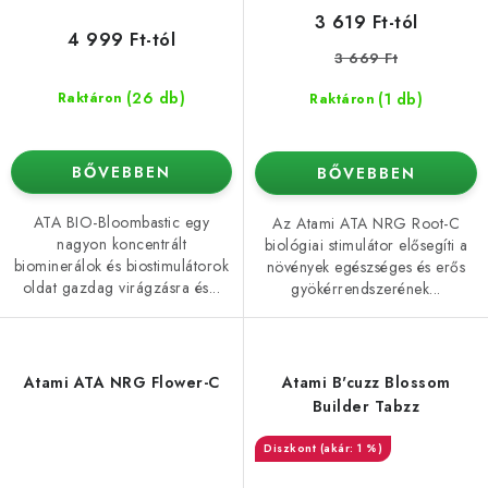
3 619 Ft-tól
4 999 Ft-tól
3 669 Ft
(26 db)
(1 db)
Raktáron
Raktáron
BŐVEBBEN
BŐVEBBEN
ATA BIO-Bloombastic egy
Az Atami ATA NRG Root-C
nagyon koncentrált
biológiai stimulátor elősegíti a
biominerálok és biostimulátorok
növények egészséges és erős
oldat gazdag virágzásra és...
gyökérrendszerének...
Atami ATA NRG Flower-C
Atami B'cuzz Blossom
Builder Tabzz
(akár: 1 %)