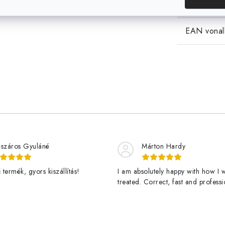
EAN vonal
száros Gyuláné
Márton Hardy
termék, gyors kiszállítás!
I am absolutely happy with how I 
treated. Correct, fast and professi
assistance and a great product de
fast. Thanks Jan Stary and ledgro
happy customer and vigorously g
veggies here! - Teljesen elégedet