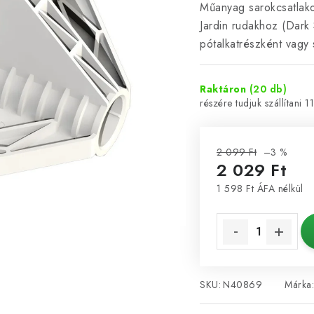
Műanyag sarokcsatlako
Jardin rudakhoz (Dark
pótalkatrészként vagy 
Raktáron
(20 db)
1
2 099 Ft
–3 %
2 029 Ft
1 598 Ft ÁFA nélkül
Egységár:
SKU:
N40869
Márka