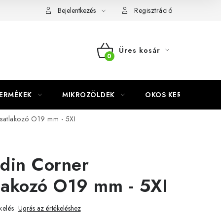
Bejelentkezés
Regisztráció
Üres kosár
KOSÁR
TERMÉKEK
MIKROZÖLDEK
OKOS KERT
csatlakozó O19 mm - 5XI
rdin Corner
lakozó O19 mm - 5XI
kelés
Ugrás az értékeléshez