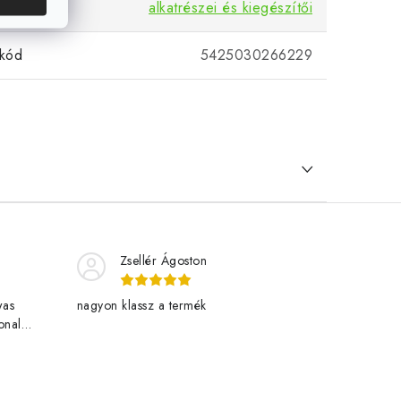
alkatrészei és kiegészítői
kód
5425030266229
Zsellér Ágoston
was
nagyon klassz a termék
onal
livered
w.eu. One
rowing
t vagyok a