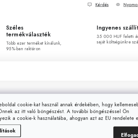
Kérdés
Nyomon
Széles
Ingyenes szállí
termékválaszték
35 000 HUF feletti á
saját költségünkre szál
Több ezer terméket kínálunk,
95%-ban raktáron
Kiegész
eboldal cookie-kat használ annak érdekében, hogy kellemes
Önnek az itt való böngészést. A további böngészéssel Ön
yezik a cookie-k használatába, ahogyan azt az EU rendelete el
Mark
mm átmérőjű Secret Jardin
sználható pótalkatrészként
lítások
Elfoga
Kategória