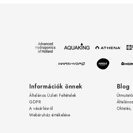
L
á
b
l
é
c
Információk önnek
Blog
Általános Üzleti Feltételek
Útmutató
GDPR
Általáno
A vásárlásról
Oktatás,
Webáruház értékelése