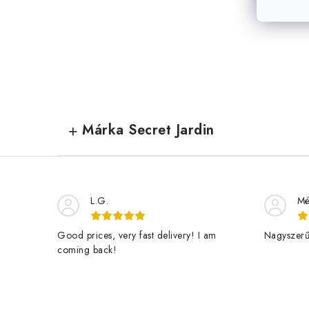
Márka Secret Jardin
L.G.
Mé
Good prices, very fast delivery! I am
Nagyszerű 
coming back!