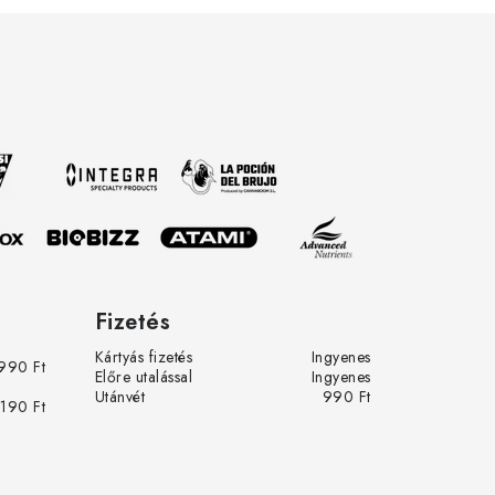
nt
tva.
row.eu-
 és az
Fizetés
Kártyás fizetés
Ingyenes
990 Ft
Előre utalással
Ingyenes
Utánvét
990 Ft
 190 Ft