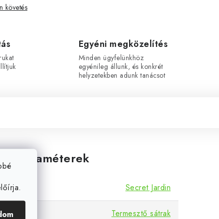
 követés
tás
Egyéni megközelítés
rukat
Minden ügyfelünkhöz
lítjuk
egyénileg állunk, és konkrét
helyzetekben adunk tanácsot
ítő paraméterek
ebbé
őírja.
Secret Jardin
Termesztő sátrak
dom