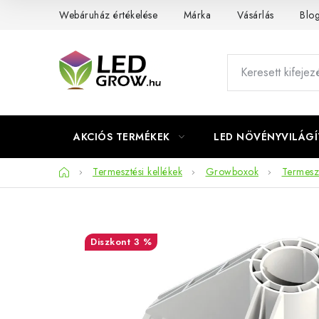
Ugrás
Webáruház értékelése
Márka
Vásárlás
Blo
a
fő
tartalomhoz
AKCIÓS TERMÉKEK
LED NÖVÉNYVILÁGÍ
Kezdőlap
Termesztési kellékek
Growboxok
Termeszt
3 %