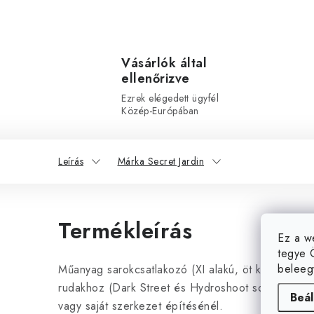
Vásárlók által
ellenőrizve
Ezrek elégedett ügyfél
Közép-Európában
Leírás
Márka Secret Jardin
Termékleírás
Ez a w
tegye 
beleeg
Műanyag sarokcsatlakozó (XI alakú, öt karral) 19 
rudakhoz (Dark Street és Hydroshoot sorozat). Ha
Beál
vagy saját szerkezet építésénél.