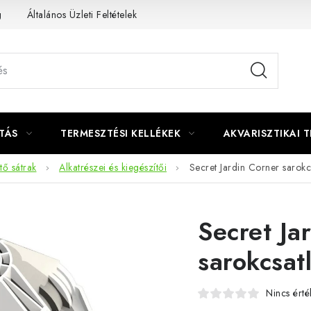
g
Általános Üzleti Feltételek
Kapcsolat
TÁS
TERMESZTÉSI KELLÉKEK
AKVARISZTIKAI 
ő sátrak
Alkatrészei és kiegészítői
Secret Jardin Corner sarok
Secret Ja
sarokcsat
Nincs érté