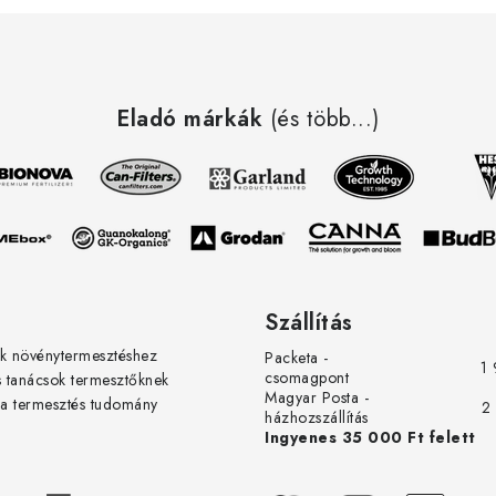
webshoppal. Korrekt, gyors és
professzionális kiszolgálás, valami
nagyszerű termék, gyorsan kiszállí
Köszönöm Jan Stary-nak és a ledg
Eladó márkák
nak. Üdv. rgy elégedett vásárlótól
(és több...)
erőteljesen növekvő zöldségektől!
Szállítás
k növénytermesztéshez
Packeta -
1 
csomagpont
s tanácsok termesztőknek
Magyar Posta -
 a termesztés tudomány
2
házhozszállítás
Ingyenes 35 000 Ft felett