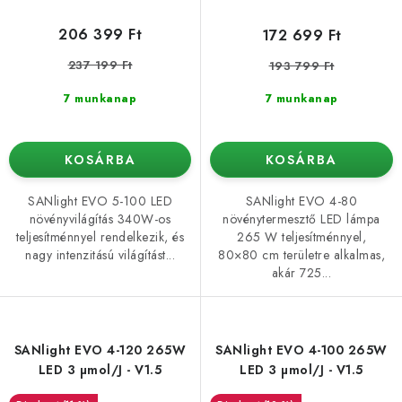
206 399 Ft
172 699 Ft
237 199 Ft
193 799 Ft
7 munkanap
7 munkanap
KOSÁRBA
KOSÁRBA
SANlight EVO 5-100 LED
SANlight EVO 4-80
növényvilágítás 340W-os
növénytermesztő LED lámpa
teljesítménnyel rendelkezik, és
265 W teljesítménnyel,
nagy intenzitású világítást...
80×80 cm területre alkalmas,
akár 725...
SANlight EVO 4-120 265W
SANlight EVO 4-100 265W
LED 3 µmol/J - V1.5
LED 3 µmol/J - V1.5