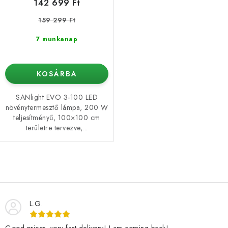
142 699 Ft
159 299 Ft
7 munkanap
KOSÁRBA
SANlight EVO 3-100 LED
növénytermesztő lámpa, 200 W
teljesítményű, 100×100 cm
területre tervezve,...
L
i
s
L.G.
t
a
Good prices, very fast delivery! I am coming back!