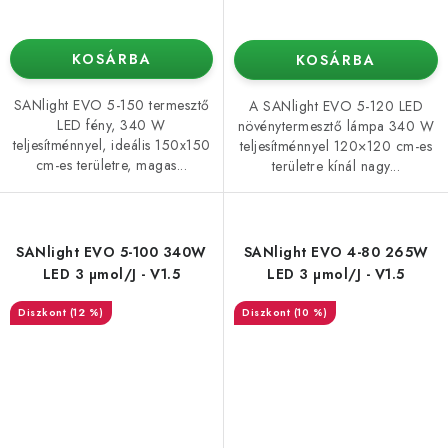
KOSÁRBA
KOSÁRBA
SANlight EVO 5-150 termesztő
A SANlight EVO 5-120 LED
LED fény, 340 W
növénytermesztő lámpa 340 W
teljesítménnyel, ideális 150x150
teljesítménnyel 120×120 cm-es
cm-es területre, magas...
területre kínál nagy...
SANlight EVO 5-100 340W
SANlight EVO 4-80 265W
LED 3 µmol/J - V1.5
LED 3 µmol/J - V1.5
(12 %)
(10 %)