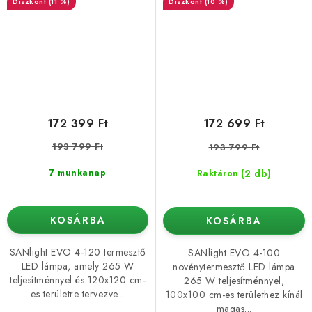
(11 %)
(10 %)
172 399 Ft
172 699 Ft
193 799 Ft
193 799 Ft
(2 db)
7 munkanap
Raktáron
KOSÁRBA
KOSÁRBA
SANlight EVO 4-120 termesztő
SANlight EVO 4-100
LED lámpa, amely 265 W
növénytermesztő LED lámpa
teljesítménnyel és 120x120 cm-
265 W teljesítménnyel,
es területre tervezve...
100x100 cm-es területhez kínál
magas...