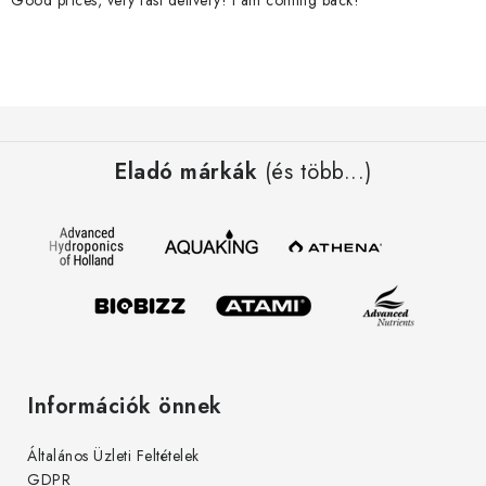
i
r
á
n
L
y
á
í
Eladó márkák
(és több...)
b
t
l
á
é
s
c
e
l
e
m
e
Információk önnek
i
Általános Üzleti Feltételek
GDPR