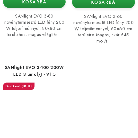
KOSÁRBA
KOSÁRBA
SANlight EVO 3-80
SANlight EVO 3-60
növénytermesztő LED fény 200
növénytermesztő LED fény 200
W teljesítménnyel, 80x80 cm
W teljesítménnyel, 60×60 cm
területhez, magas világítási...
területre. Magas, akár 545
mol/s...
SANlight EVO 3-100 200W
LED 3 µmol/J - V1.5
(10 %)