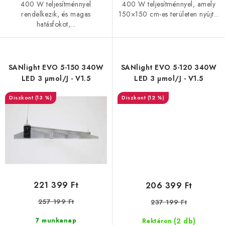
400 W teljesítménnyel
400 W teljesítménnyel, amely
rendelkezik, és magas
150×150 cm-es területen nyújt...
hatásfokot,...
SANlight EVO 5-150 340W
SANlight EVO 5-120 340W
LED 3 µmol/J - V1.5
LED 3 µmol/J - V1.5
(13 %)
(12 %)
221 399 Ft
206 399 Ft
257 199 Ft
237 199 Ft
(2 db)
7 munkanap
Raktáron