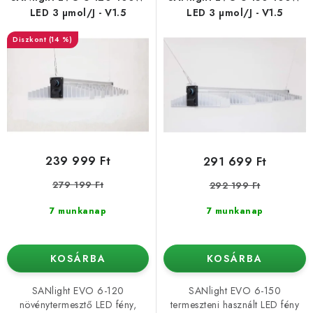
k
k
LED 3 µmol/J - V1.5
LED 3 µmol/J - V1.5
l
r
(14 %)
i
e
s
n
t
d
á
e
j
z
a
é
239 999 Ft
291 699 Ft
s
279 199 Ft
292 199 Ft
e
7 munkanap
7 munkanap
KOSÁRBA
KOSÁRBA
SANlight EVO 6-120
SANlight EVO 6-150
növénytermesztő LED fény,
termeszteni használt LED fény