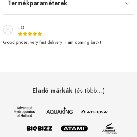
Termékparaméterek
L.G.
Good prices, very fast delivery! I am coming back!
L
á
Eladó márkák
(és több...)
b
l
é
c