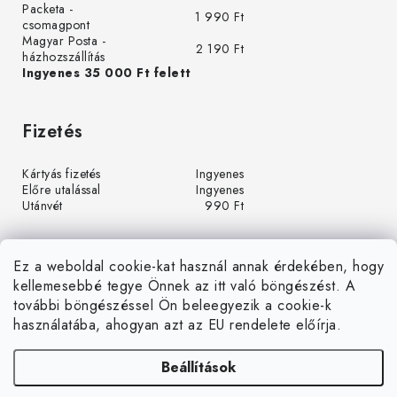
Packeta -
1 990 Ft
csomagpont
Magyar Posta -
2 190 Ft
házhozszállítás
Ingyenes 35 000 Ft felett
Fizetés
Kártyás fizetés
Ingyenes
Előre utalással
Ingyenes
Utánvét
990 Ft
Ez a weboldal cookie-kat használ annak érdekében, hogy
kellemesebbé tegye Önnek az itt való böngészést. A
további böngészéssel Ön beleegyezik a cookie-k
használatába, ahogyan azt az EU rendelete előírja.
Beállítások
Á
r