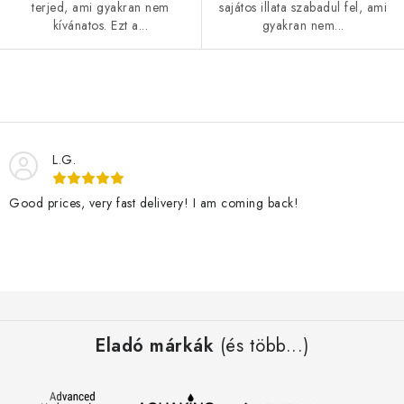
terjed, ami gyakran nem
sajátos illata szabadul fel, ami
kívánatos. Ezt a...
gyakran nem...
L
i
s
L.G.
t
a
Good prices, very fast delivery! I am coming back!
i
r
á
n
L
y
á
í
Eladó márkák
(és több...)
b
t
l
á
é