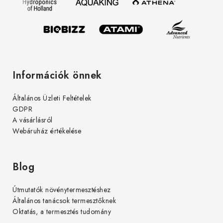
s
c
e
l
e
m
e
Információk önnek
i
Általános Üzleti Feltételek
GDPR
A vásárlásról
Webáruház értékelése
Blog
Útmutatók növénytermesztéshez
Általános tanácsok termesztőknek
Oktatás, a termesztés tudomány