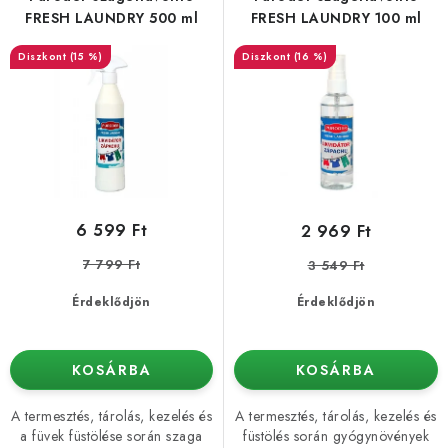
k
k
FRESH LAUNDRY 500 ml
FRESH LAUNDRY 100 ml
l
r
(15 %)
(16 %)
i
e
s
n
t
d
á
e
j
z
a
é
6 599 Ft
2 969 Ft
s
7 799 Ft
3 549 Ft
e
Érdeklődjön
Érdeklődjön
KOSÁRBA
KOSÁRBA
A termesztés, tárolás, kezelés és
A termesztés, tárolás, kezelés és
a füvek füstölése során szaga
füstölés során gyógynövények