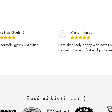
száros Gyuláné
Márton Hardy
termék, gyors kiszállítás!
I am absolutely happy with how I 
treated. Correct, fast and professi
assistance and a great product de
fast. Thanks Jan Stary and ledgro
happy customer and vigorously g
veggies here! - Teljesen elégedet
webshoppal. Korrekt, gyors és
professzionális kiszolgálás, valami
nagyszerű termék, gyorsan kiszállí
Köszönöm Jan Stary-nak és a ledg
Eladó márkák
nak. Üdv. rgy elégedett vásárlótól
(és több...)
erőteljesen növekvő zöldségektől!