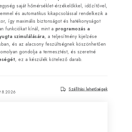
egység saját hőmérséklet-érzékelőkkel, időzítővel,
elemmel és automatikus kikapcsolással rendelkezik a
kor, így maximális biztonságot és hatékonyságot
an funkciókat kínál, mint a
programozás a
yugta szimulálására
, a teljesítmény kijelzése
ásban, és az alacsony feszültségnek köszönhetően
komolyan gondolja a termesztést, és szeretné
reségét
, ez a készülék kötelező darab.
Szállítási lehetőségek
9.8.2026