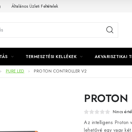
g
Általános Üzleti Feltételek
Kapcsolat
TÁS
TERMESZTÉSI KELLÉKEK
AKVARISZTIKAI 
PURE LED
PROTON CONTROLLER V2
PROTON 
Nincs érté
Az intelligens Proton 
lehetővé egy vagy két