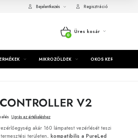
Bejelentkezés
Regisztráció
Üres kosár
KOSÁR
TERMÉKEK
MIKROZÖLDEK
OKOS KERT
CONTROLLER V2
kelés
Ugrás az értékeléshez
vezérlőegység akár 160 lámpatest vezérlését teszi
 termesztési területen,
kompatibilis a PureLed