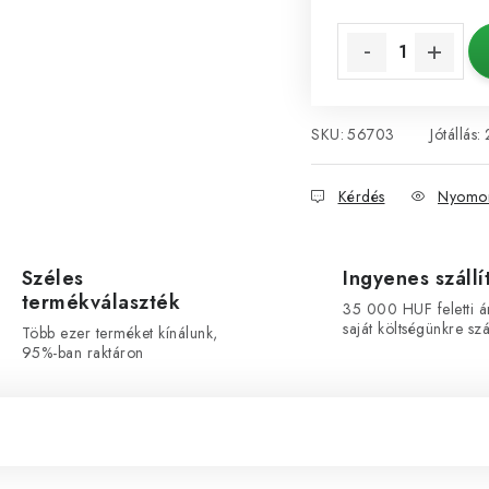
Egységár:
SKU:
56703
Jótállás
:
Kérdés
Nyomon
Széles
Ingyenes szállí
termékválaszték
35 000 HUF feletti á
saját költségünkre szál
Több ezer terméket kínálunk,
95%-ban raktáron