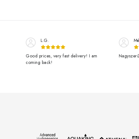
L.G.
Mé
Good prices, very fast delivery! I am
Nagyszerű 
coming back!
L
á
b
l