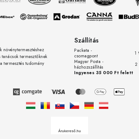
Szállítás
k növénytermesztéshez
Packeta -
1 
csomagpont
s tanácsok termesztőknek
Magyar Posta -
 a termesztés tudomány
2
házhozszállítás
Ingyenes 35 000 Ft felett
Á
r
u
Árukereső.hu