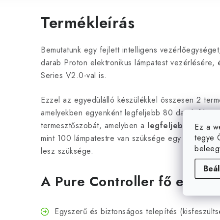
Termékleírás
Bemutatunk egy fejlett intelligens vezérlőegységet
darab Proton elektronikus lámpatest vezérlésére, 
Series V2.0-val is.
Ezzel az egyedülálló készülékkel összesen 2 term
amelyekben egyenként legfeljebb 80 darab
lámpa
termesztőszobát, amelyben a
legfeljebb 100 da
Ez a w
tegye 
mint 100 lámpatestre van szüksége egy szobában,
beleeg
lesz szüksége.
Beál
A Pure Controller fő előnye
Egyszerű és biztonságos telepítés (kisfeszült