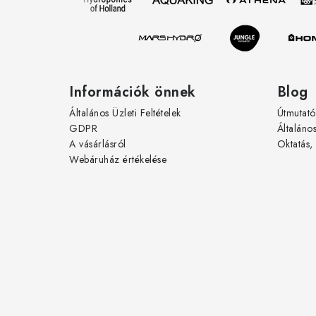
é
c
Információk önnek
Blog
Általános Üzleti Feltételek
Útmutató
GDPR
Általáno
A vásárlásról
Oktatás,
Webáruház értékelése