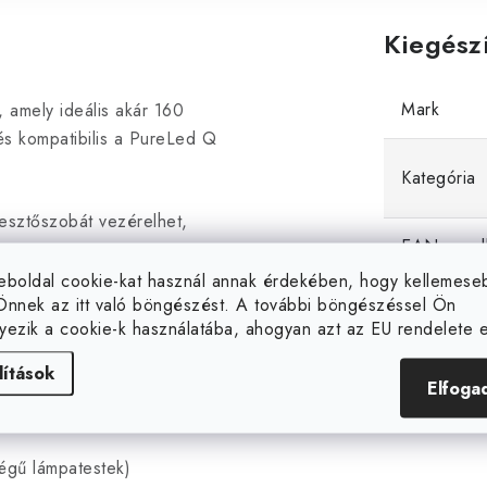
Kiegész
Mark
, amely ideális akár 160
és kompatibilis a PureLed Q
Kategória
esztőszobát vezérelhet,
EAN vonal
test van
, vagy egy
rab
lámpatest van. Ha több
eboldal cookie-kat használ annak érdekében, hogy kellemes
Önnek az itt való böngészést. A további böngészéssel Ön
 akkor egy további egységre
yezik a cookie-k használatába, ahogyan azt az EU rendelete el
lítások
Elfoga
i:
ségű lámpatestek)