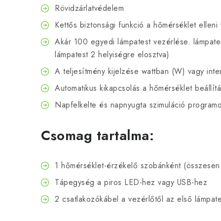
Rövidzárlatvédelem
Kettős biztonsági funkció a hőmérséklet ellen
Akár 100 egyedi lámpatest vezérlése. lámpat
lámpatest 2 helyiségre elosztva)
A teljesítmény kijelzése wattban (W) vagy inte
Automatikus kikapcsolás a hőmérséklet beállít
Napfelkelte és napnyugta szimuláció program
Csomag tartalma:
1 hőmérséklet-érzékelő szobánként (összesen
Tápegység a piros LED-hez vagy USB-hez
2 csatlakozókábel a vezérlőtől az első lámpate