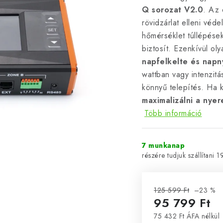
Q sorozat V2.0
. Az 
rövidzárlat elleni véd
hőmérséklet túllépése
biztosít. Ezenkívül oly
napfelkelte és napn
wattban vagy intenzit
könnyű telepítés. Ha 
maximalizálni a nye
Több információ
7 munkanap
1
125 599 Ft
–23 %
95 799 Ft
75 432 Ft ÁFA nélkül