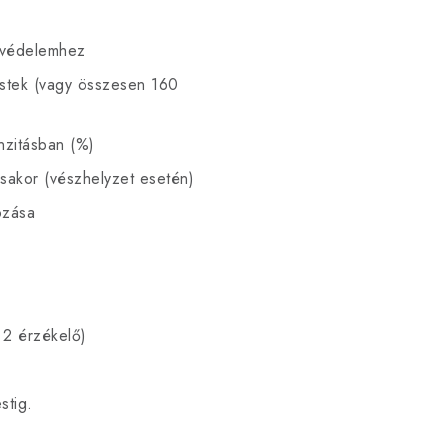
i védelemhez
estek (vagy összesen 160
nzitásban (%)
ásakor (vészhelyzet esetén)
ozása
 2 érzékelő)
stig.