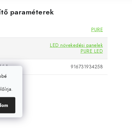
ítő paraméterek
PURE
LED növekedési panelek
PURE LED
kód
916731934258
ebbé
őírja.
dom