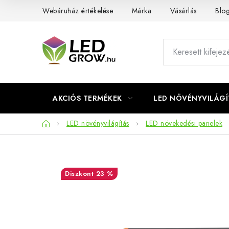
Ugrás
Webáruház értékelése
Márka
Vásárlás
Blo
a
fő
tartalomhoz
AKCIÓS TERMÉKEK
LED NÖVÉNYVILÁGÍ
Kezdőlap
LED növényvilágítás
LED növekedési panelek
23 %