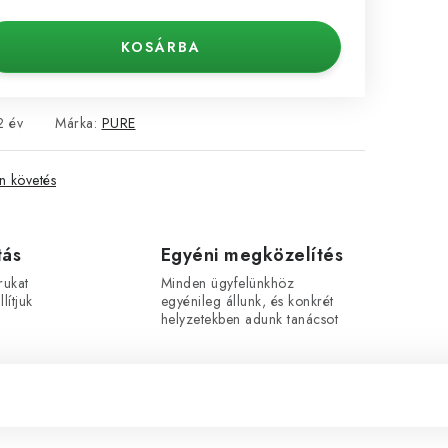
KOSÁRBA
2 év
Márka:
PURE
 követés
tás
Egyéni megközelítés
rukat
Minden ügyfelünkhöz
lítjuk
egyénileg állunk, és konkrét
helyzetekben adunk tanácsot