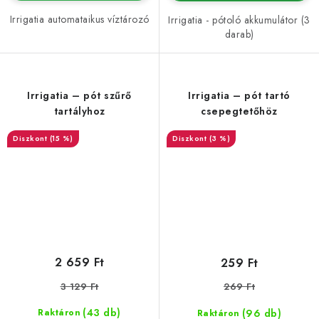
Irrigatia automataikus víztározó
Irrigatia - pótoló akkumulátor (3
darab)
Irrigatia – pót szűrő
Irrigatia – pót tartó
tartályhoz
csepegtetőhöz
(15 %)
(3 %)
2 659 Ft
259 Ft
3 129 Ft
269 Ft
(43 db)
(96 db)
Raktáron
Raktáron