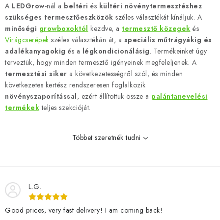
i
A
LEDGrow
-nál a
beltéri
és
kültéri növénytermesztéshez
s
szükséges termesztőeszközök
széles választékát kínáljuk. A
t
minőségi
growboxoktól
kezdve, a
termesztő közegek
és
a
Virágcserépek
széles választékán át, a
speciális műtrágyákig és
adalékanyagokig
és a
légkondicionálásig
. Termékeinket úgy
i
terveztük, hogy minden termesztő igényeinek megfeleljenek. A
r
termesztési siker
a következetességről szól, és minden
á
következetes kertész rendszeresen foglalkozik
n
növényszaporítással
,
ezért állítottuk össze a
palántanevelési
y
termékek
teljes szekcióját.
í
t
Többet szeretnék tudni
á
s
e
l
L.G.
e
m
Good prices, very fast delivery! I am coming back!