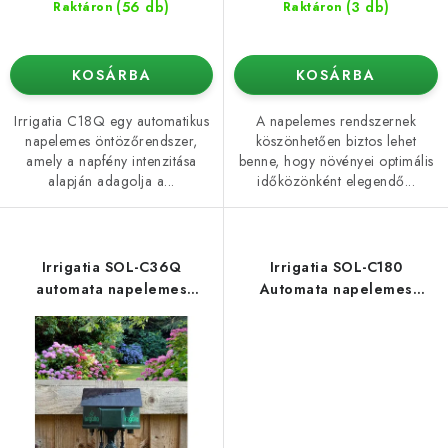
(56 db)
(3 db)
Raktáron
Raktáron
KOSÁRBA
KOSÁRBA
Irrigatia C18Q egy automatikus
A napelemes rendszernek
napelemes öntözőrendszer,
köszönhetően biztos lehet
amely a napfény intenzitása
benne, hogy növényei optimális
alapján adagolja a...
időközönként elegendő...
Irrigatia SOL-C36Q
Irrigatia SOL-C180
automata napelemes
Automata napelemes
öntözőrendszer
öntözés