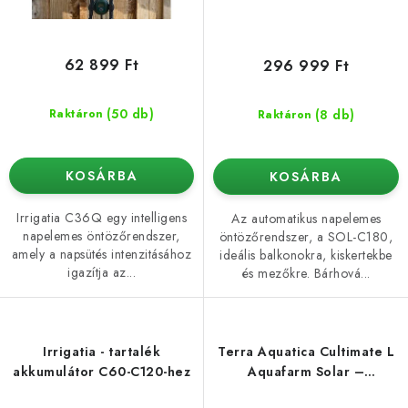
62 899 Ft
296 999 Ft
(50 db)
(8 db)
Raktáron
Raktáron
KOSÁRBA
KOSÁRBA
Irrigatia C36Q egy intelligens
Az automatikus napelemes
napelemes öntözőrendszer,
öntözőrendszer, a SOL-C180,
amely a napsütés intenzitásához
ideális balkonokra, kiskertekbe
igazítja az...
és mezőkre. Bárhová...
Irrigatia - tartalék
Terra Aquatica Cultimate L
akkumulátor C60-C120-hez
Aquafarm Solar –
46×46×43 cm