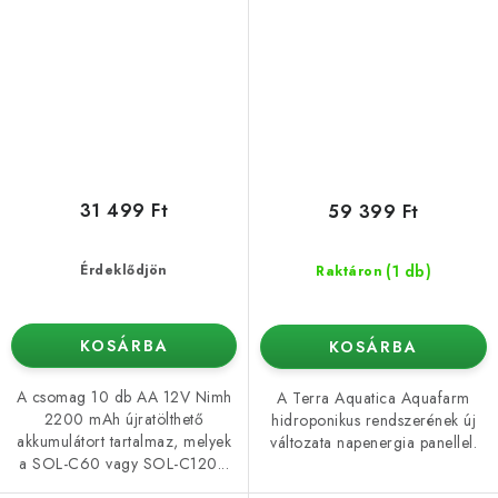
31 499 Ft
59 399 Ft
(1 db)
Érdeklődjön
Raktáron
KOSÁRBA
KOSÁRBA
A csomag 10 db AA 12V Nimh
A Terra Aquatica Aquafarm
2200 mAh újratölthető
hidroponikus rendszerének új
akkumulátort tartalmaz, melyek
változata napenergia panellel.
a SOL-C60 vagy SOL-C120...