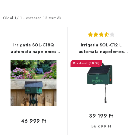
e
e
r
r
m
m
Oldal
1
/
1
- összesen
13
termék
é
é
k
k
e
e
Irrigatia SOL-C18Q
Irrigatia SOL-C12 L
k
k
automata napelemes
automata napelemes
öntözőrendszer
öntözőrendszer
l
r
(30 %)
i
e
s
n
t
d
á
e
j
z
a
é
39 199 Ft
s
46 999 Ft
56 699 Ft
e