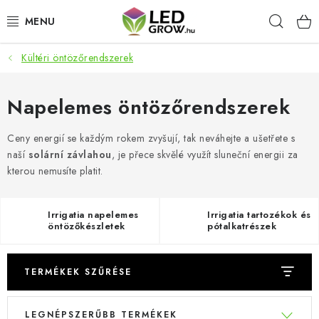
Ugrás
Keres
a
fő
tartalomhoz
Kültéri öntözőrendszerek
AKCIÓS TERMÉKEK
LED NÖVÉNYVILÁGÍTÁS
Napelemes öntözőrendszerek
TERMESZTÉSI KELLÉKEK
Ceny energií se každým rokem zvyšují, tak neváhejte a ušetřete s
naší
solární závlahou
, je přece skvělé využít sluneční energii za
kterou nemusíte platit.
AKVARISZTIKAI TERMÉKEK
MIKROZÖLDEK
Irrigatia napelemes
Irrigatia tartozékok és
öntözőkészletek
pótalkatrészek
napelemes
OKOS KERT
öntözőrendszerekhez
TERMÉKEK SZŰRÉSE
Webáruház értékelése
Márka
Vásárlás
Blog
T
T
Általános Üzleti Feltételek
Kapcsolat
LEGNÉPSZERŰBB TERMÉKEK