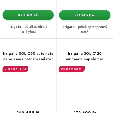
KOSÁRBA
KOSÁRBA
Irrigatia - pótalkószűrő a
Irrigatia - pótalkapcseppentő
tartályhoz
tartó
Irrigatia SOL-C60 automata
Irrigatia SOL-C120
napelemes öntözőrendszer
automata napelemes
öntözőrendszer
(13 %)
(21 %)
155 499 Ft
172 699 Ft