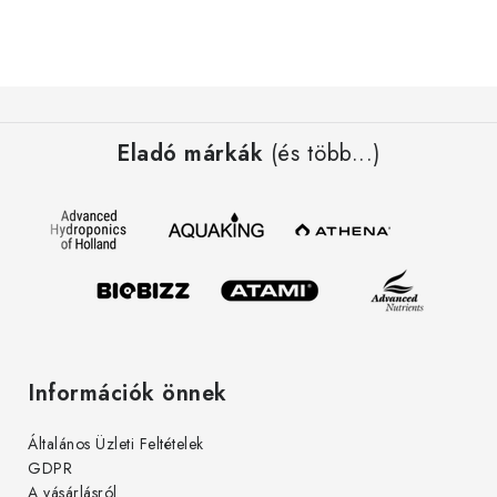
e
i
L
á
Eladó márkák
(és több...)
b
l
é
c
Információk önnek
Általános Üzleti Feltételek
GDPR
A vásárlásról