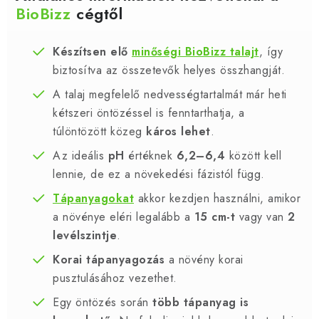
BioBizz
cégtől
Készítsen elő
minőségi BioBizz talajt
, így
biztosítva az összetevők helyes összhangját.
A talaj megfelelő nedvességtartalmát már heti
kétszeri öntözéssel is fenntarthatja, a
túlöntözött közeg
káros lehet
.
Az ideális
pH
értéknek
6,2–6,4
között kell
lennie, de ez a növekedési fázistól függ.
Tápanyagokat
akkor kezdjen használni, amikor
a növénye eléri legalább a
15 cm-t
vagy van
2
levélszintje
.
Korai tápanyagozás
a növény korai
pusztulásához vezethet.
Egy öntözés során
több tápanyag is