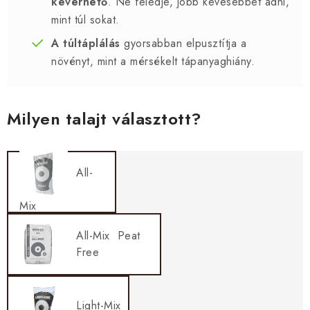
keverhető
. Ne feledje, jobb kevesebbet adni,
mint túl sokat.
A túltáplálás
gyorsabban elpusztítja a
növényt, mint a mérsékelt tápanyaghiány.
Milyen talajt választott?
All-
Mix
All-Mix Peat
Free
Light-Mix