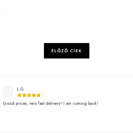
.
.
.
ELŐZŐ CIKK
L.G.
Good prices, very fast delivery! I am coming back!