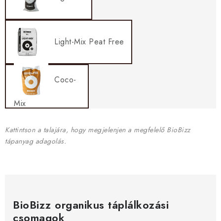
Light-Mix Peat Free
Coco-
Mix
Kattintson a talajára, hogy megjelenjen a megfelelő BioBizz
tápanyag adagolás.
BioBizz organikus táplálkozási
csomagok