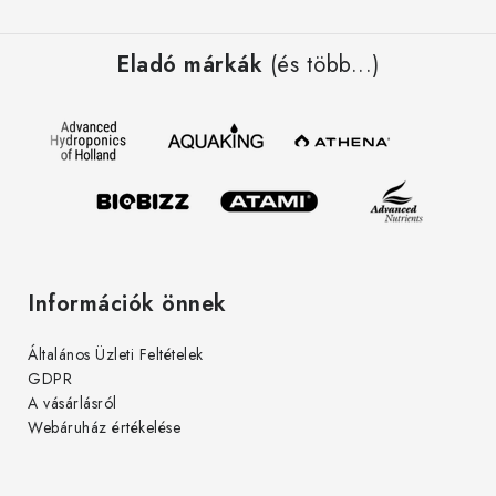
L
á
Eladó márkák
(és több...)
b
l
é
c
Információk önnek
Általános Üzleti Feltételek
GDPR
A vásárlásról
Webáruház értékelése