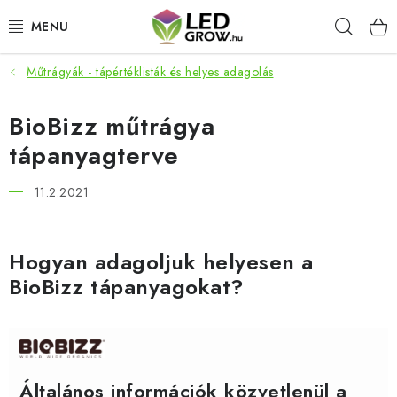
Ugrás
Keres
a
fő
tartalomhoz
Műtrágyák - tápértéklisták és helyes adagolás
AKCIÓS TERMÉKEK
BioBizz műtrágya
LED NÖVÉNYVILÁGÍTÁS
tápanyagterve
TERMESZTÉSI KELLÉKEK
11.2.2021
AKVARISZTIKAI TERMÉKEK
Hogyan adagoljuk helyesen a
MIKROZÖLDEK
BioBizz tápanyagokat?
OKOS KERT
Webáruház értékelése
Márka
Vásárlás
Blog
Általános Üzleti Feltételek
Kapcsolat
Általános információk közvetlenül a