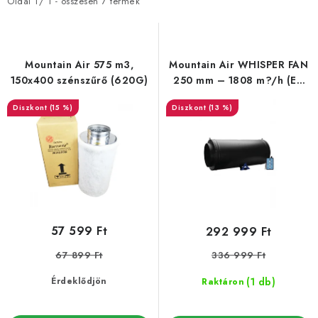
m
m
Oldal
1
/
1
- összesen
7
termék
é
é
k
k
e
e
Mountain Air 575 m3,
Mountain Air WHISPER FAN
k
k
150x400 szénszűrő (620G)
250 mm – 1808 m?/h (EC
motorral és szabályozással)
l
r
(15 %)
(13 %)
i
e
s
n
t
d
á
e
j
z
a
é
57 599 Ft
292 999 Ft
s
67 899 Ft
336 999 Ft
e
(1 db)
Érdeklődjön
Raktáron