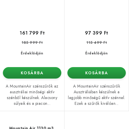
161 799 Ft
97 399 Ft
185 999 Ft
115 499 Ft
Érdeklődjön
Érdeklődjön
KOSÁRBA
KOSÁRBA
A MountainAir szénszűrők az
A MountainAir szénszűrők
ausztráliai minőségi aktív
Ausztráliában készülnek a
szénből készülnek. Alacsony
legjobb minőségű aktív szénnel.
súlyaik és a piacon...
Ezek a szűrők kiválóan...
Mountain Air 1130 m3,