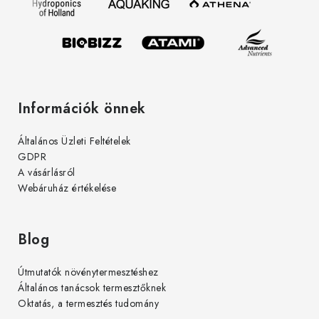
é
s
c
e
l
e
m
e
Információk önnek
i
Általános Üzleti Feltételek
GDPR
A vásárlásról
Webáruház értékelése
Blog
Útmutatók növénytermesztéshez
Általános tanácsok termesztőknek
Oktatás, a termesztés tudomány