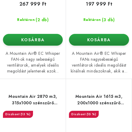
267 999 Ft
197 999 Ft
(2 db)
(3 db)
Raktáron
Raktáron
KOSÁRBA
KOSÁRBA
A Mountain Air® EC Whisper
A Mountain Air® EC Whisper
FAN-ok nagy sebességű
FANs nagysebességű
ventilátorok, amelyek ideális
ventilátorok ideális megoldást
megoldást jelentenek azok...
kínálnak mindazoknak, akik a...
Mountain Air 2870 m3,
Mountain Air 1615 m3,
315x1000 szénszűrő
200x1000 szénszűrő
(1240G)
(840G)
(13 %)
(15 %)