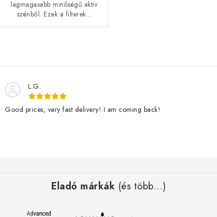
legmagasabb minőségű aktív
szénből. Ezek a filterek...
L
i
s
L.G.
t
a
Good prices, very fast delivery! I am coming back!
i
r
á
n
L
y
á
í
Eladó márkák
(és több...)
b
t
l
á