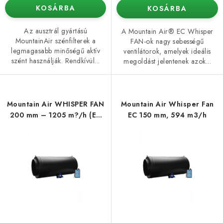
KOSÁRBA
KOSÁRBA
Az ausztrál gyártású
A Mountain Air® EC Whisper
MountainAir szénfilterek a
FAN-ok nagy sebességű
legmagasabb minőségű aktív
ventilátorok, amelyek ideális
szént használják. Rendkívül...
megoldást jelentenek azok...
Mountain Air WHISPER FAN
Mountain Air Whisper Fan
200 mm – 1205 m?/h (EC
EC 150 mm, 594 m3/h
motorral és szabályozással)