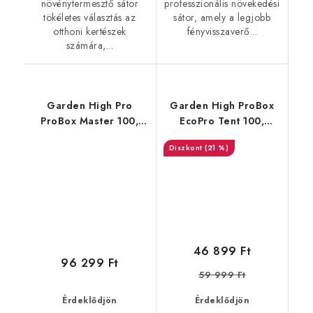
növénytermesztő sátor
professzionális növekedési
tökéletes választás az
sátor, amely a legjobb
otthoni kertészek
fényvisszaverő...
számára,...
Garden High Pro
Garden High ProBox
ProBox Master 100,
EcoPro Tent 100,
100x100x200 cm
100x100x200 cm
(21 %)
46 899 Ft
96 299 Ft
59 999 Ft
Érdeklődjön
Érdeklődjön