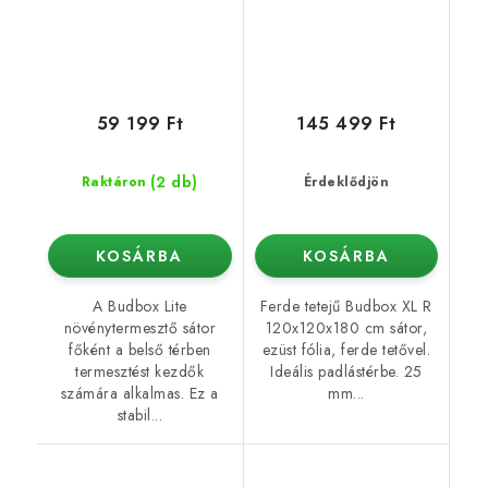
59 199 Ft
145 499 Ft
(2 db)
Raktáron
Érdeklődjön
KOSÁRBA
KOSÁRBA
A Budbox Lite
Ferde tetejű Budbox XL R
növénytermesztő sátor
120x120x180 cm sátor,
főként a belső térben
ezüst fólia, ferde tetővel.
termesztést kezdők
Ideális padlástérbe. 25
számára alkalmas. Ez a
mm...
stabil...