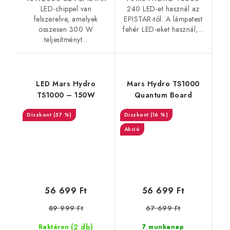
LED-chippel van
240 LED-et használ az
felszerelve, amelyek
EPISTAR-tól. A lámpatest
összesen 300 W
fehér LED-eket használ,...
teljesítményt...
LED Mars Hydro
Mars Hydro TS1000
TS1000 – 150W
Quantum Board
(37 %)
(16 %)
Akció
56 699 Ft
56 699 Ft
89 999 Ft
67 699 Ft
(2 db)
Raktáron
7 munkanap