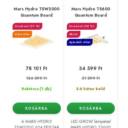
Mars Hydro TSW2000
Mars Hydro TS600
Quantum Board
Quantum Board
(37 %)
(32 %)
Kiárusítás
Akció
Ajándék ötlet
78 101 Ft
34 599 Ft
124 299 Ft
51 299 Ft
(1 db)
Raktáron
5-6 héten belül
KOSÁRBA
KOSÁRBA
A MARS HYDRO
LED GROW lámpatest
TSW2000 624 EPISTAR
MARS HYDRO TS600