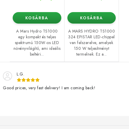
KOSÁRBA
KOSÁRBA
A Mars Hydro TS1000
A MARS HYDRO TS1000
egy kompakt és teljes
324 EPISTAR LED-chippel
spektrumú 150W-os LED
van felszerelve, amelyek
növényvilágító, ami ideális
150 W teljesítményt
beltéri...
termelnek. Ez a...
L.G.
Good prices, very fast delivery! I am coming back!
L
á