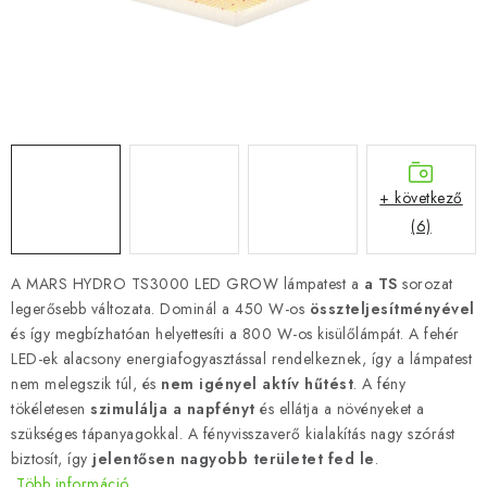
+ következő
(6)
A MARS HYDRO TS3000 LED GROW lámpatest a
a TS
sorozat
legerősebb változata. Dominál a 450 W-os
összteljesítményével
és így megbízhatóan helyettesíti a 800 W-os kisülőlámpát.
A fehér
LED-ek alacsony energiafogyasztással rendelkeznek, így a lámpatest
nem melegszik túl, és
nem igényel aktív hűtést
. A fény
tökéletesen
szimulálja a napfényt
és ellátja a növényeket a
szükséges tápanyagokkal. A fényvisszaverő kialakítás nagy szórást
biztosít, így
jelentősen nagyobb területet fed le
.
Több információ