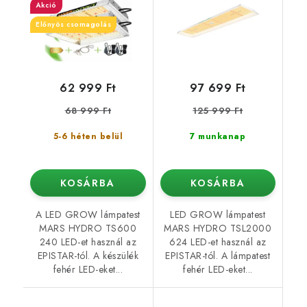
Akció
Előnyös csomagolás
62 999 Ft
97 699 Ft
68 999 Ft
125 999 Ft
5-6 héten belül
7 munkanap
KOSÁRBA
KOSÁRBA
A LED GROW lámpatest
LED GROW lámpatest
MARS HYDRO TS600
MARS HYDRO TSL2000
240 LED-et használ az
624 LED-et használ az
EPISTAR-tól. A készülék
EPISTAR-tól. A lámpatest
fehér LED-eket...
fehér LED-eket...