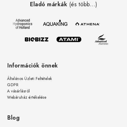
Eladó márkák
(és több...)
b
l
é
c
Információk önnek
Általános Üzleti Feltételek
GDPR
A vásárlásról
Webáruház értékelése
Blog