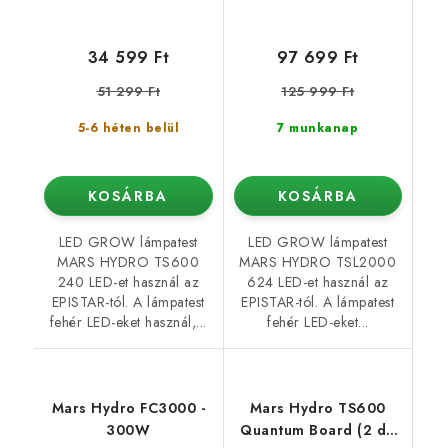
34 599 Ft
97 699 Ft
51 299 Ft
125 999 Ft
5-6 héten belül
7 munkanap
KOSÁRBA
KOSÁRBA
LED GROW lámpatest
LED GROW lámpatest
MARS HYDRO TS600
MARS HYDRO TSL2000
240 LED-et használ az
624 LED-et használ az
EPISTAR-tól. A lámpatest
EPISTAR-tól. A lámpatest
fehér LED-eket használ,...
fehér LED-eket...
Mars Hydro FC3000 -
Mars Hydro TS600
300W
Quantum Board (2 db