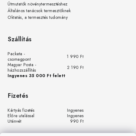
Útmutatók növénytermesztéshez
Általános tanácsok termesztőknek
Oktatás, a termesztés tudomány
Szállítás
Packeta -
1 990 Ft
csomagpont
Magyar Posta -
2 190 Ft
házhozszállítás
Ingyenes 35 000 Ft felett
Fizetés
Kártyás fizetés
Ingyenes
Előre utalással
Ingyenes
Utánvét
990 Ft