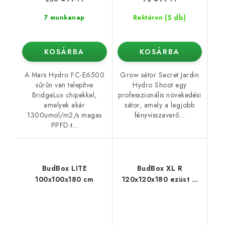
(5 db)
7 munkanap
Raktáron
KOSÁRBA
KOSÁRBA
A Mars Hydro FC-E6500
Grow sátor Secret Jardin
sűrűn van telepítve
Hydro Shoot egy
BridgeLux chipekkel,
professzionális növekedési
amelyek akár
sátor, amely a legjobb
1300umol/m2/s magas
fényvisszaverő...
PPFD-t...
BudBox LITE
BudBox XL R
100x100x180 cm
120x120x180 ezüst –
tető alá lejtős kivitel