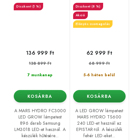
csomag)
(1 %)
(8 %)
Akció
Előnyös csomagolás
136 999 Ft
62 999 Ft
138 899 Ft
68 999 Ft
7 munkanap
5-6 héten belül
KOSÁRBA
KOSÁRBA
A MARS HYDRO FC3000
A LED GROW lámpatest
LED GROW lámpatest
MARS HYDRO TS600
896 darab Samsung
240 LED-et használ az
LM301B LED-et használ. A
EPISTAR-tól. A készülék
készülék hűtésére...
fehér LED-eket...