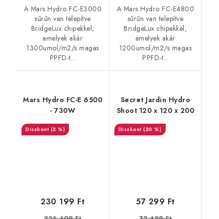
A Mars Hydro FC-E3000
A Mars Hydro FC-E4800
sűrűn van telepítve
sűrűn van telepítve
BridgeLux chipekkel,
BridgeLux chipekkel,
amelyek akár
amelyek akár
1300umol/m2/s magas
1200umol/m2/s magas
PPFD-t...
PPFD-t...
Mars Hydro FC-E 6500
Secret Jardin Hydro
- 730W
Shoot 120 x 120 x 200
(2 %)
(20 %)
230 199 Ft
57 299 Ft
236 499 Ft
72 499 Ft