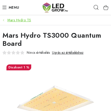
Ugrás
Keres
a
fő
tartalomhoz
Mars Hydro TS
AKCIÓS TERMÉKEK
Mars Hydro TS3000 Quantum
LED NÖVÉNYVILÁGÍTÁS
Board
TERMESZTÉSI KELLÉKEK
Nincs értékelés
Ugrás az értékeléshez
AKVARISZTIKAI TERMÉKEK
1 %
MIKROZÖLDEK
OKOS KERT
Webáruház értékelése
Márka
Vásárlás
Blog
Általános Üzleti Feltételek
Kapcsolat