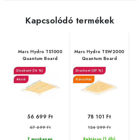
Kapcsolódó termékek
Mars Hydro TS1000
Mars Hydro TSW2000
Quantum Board
Quantum Board
(16 %)
(37 %)
Akció
Kiárusítás
56 699 Ft
78 101 Ft
67 699 Ft
124 299 Ft
(1 db)
7 munkanap
Raktáron