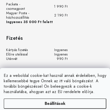
Packeta -
1 990 Ft
csomagpont
Magyar Posta -
2 190 Ft
házhozszállítás
Ingyenes 35 000 Ft felett
Fizetés
Kártyás fizetés
Ingyenes
Előre utalással
Ingyenes
Utánvét
990 Ft
Ez a weboldal cookie-kat használ annak érdekében, hogy
kellemesebbé tegye Önnek az itt való böngészést. A
további böngészéssel Ön beleegyezik a cookie-k
használatába, ahogyan azt az EU rendelete előírja.
Beállítások
Á