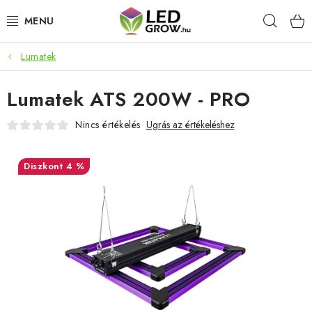
Ugrás
Keres
a
fő
tartalomhoz
Lumatek
AKCIÓS TERMÉKEK
Lumatek ATS 200W - PRO
LED NÖVÉNYVILÁGÍTÁS
Nincs értékelés
Ugrás az értékeléshez
TERMESZTÉSI KELLÉKEK
4 %
AKVARISZTIKAI TERMÉKEK
MIKROZÖLDEK
OKOS KERT
Webáruház értékelése
Márka
Vásárlás
Blog
Általános Üzleti Feltételek
Kapcsolat