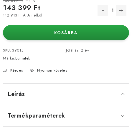
150 899 Ft
–4 %
143 399 Ft
112 913 Ft ÁFA nélkül
Egységár:
KOSÁRBA
SKU:
39015
Jótállás
:
2 év
Márka:
Lumatek
Kérdés
Nyomon követés
Leírás
Termékparaméterek