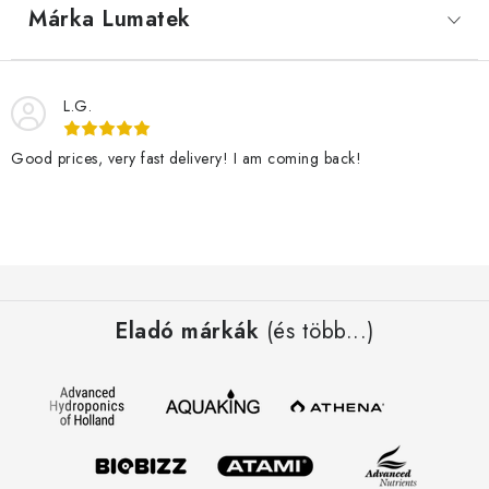
Márka
 Lumatek
L.G.
Good prices, very fast delivery! I am coming back!
L
á
Eladó márkák
(és több...)
b
l
é
c