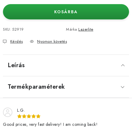
KOSÁRBA
SKU:
52919
Márka:
Lazerlite
Kérdés
Nyomon követés
Leírás
Termékparaméterek
L.G.
Good prices, very fast delivery! I am coming back!