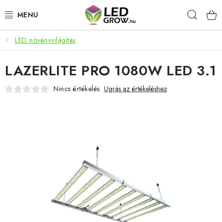
Ugrás
Keres
a
fő
tartalomhoz
LED növényvilágítás
AKCIÓS TERMÉKEK
LAZERLITE PRO 1080W LED 3.1
LED NÖVÉNYVILÁGÍTÁS
Nincs értékelés
Ugrás az értékeléshez
TERMESZTÉSI KELLÉKEK
AKVARISZTIKAI TERMÉKEK
MIKROZÖLDEK
OKOS KERT
Webáruház értékelése
Márka
Vásárlás
Blog
Általános Üzleti Feltételek
Kapcsolat