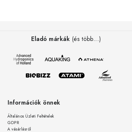
L
á
Eladó márkák
(és több...)
b
l
é
c
Információk önnek
Általános Üzleti Feltételek
GDPR
A vásárlásról