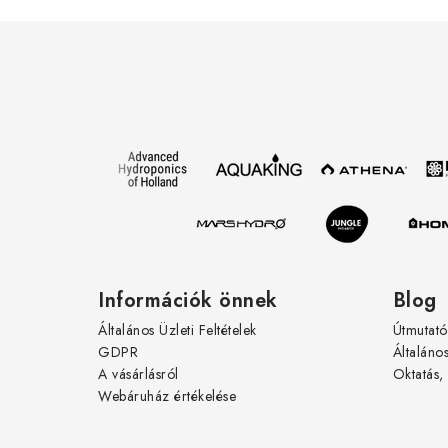
L
á
b
l
é
c
Információk önnek
Blog
Általános Üzleti Feltételek
Útmutató
GDPR
Általáno
A vásárlásról
Oktatás,
Webáruház értékelése