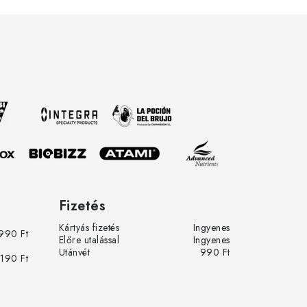
t vagyok a
nt
tva.
row.eu-
 és az
Fizetés
Kártyás fizetés
Ingyenes
990 Ft
Előre utalással
Ingyenes
Utánvét
990 Ft
 190 Ft