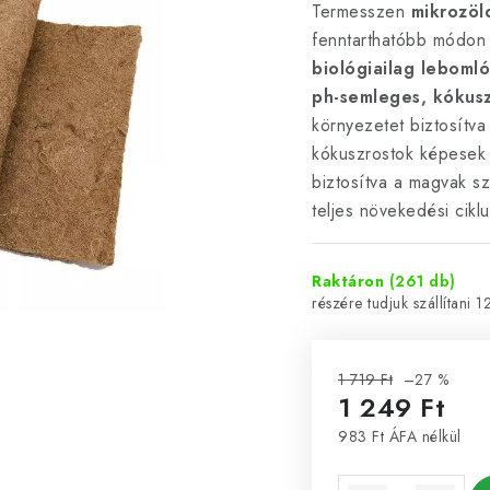
Termesszen
mikrozöl
fenntarthatóbb módon
biológiailag lebomló
ph-semleges, kókus
környezetet biztosítv
kókuszrostok képese
biztosítva a magvak s
teljes növekedési ciklu
Raktáron
(261 db)
1
1 719 Ft
–27 %
1 249 Ft
983 Ft ÁFA nélkül
Egységár: