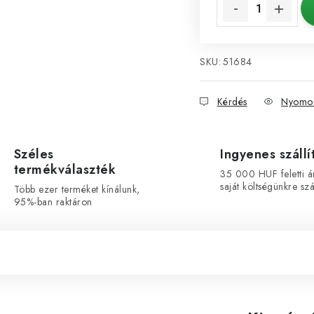
SKU:
51684
Kérdés
Nyomon
Széles
Ingyenes szállí
termékválaszték
35 000 HUF feletti á
saját költségünkre szál
Több ezer terméket kínálunk,
95%-ban raktáron