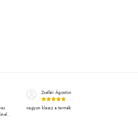
Zsellér Ágoston
was
nagyon klassz a termék
onal
livered
w.eu. One
rowing