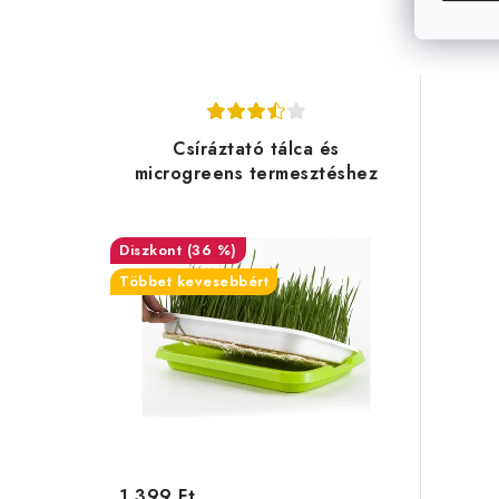
Csíráztató tálca és
microgreens termesztéshez
(36 %)
Többet kevesebbért
1 399 Ft