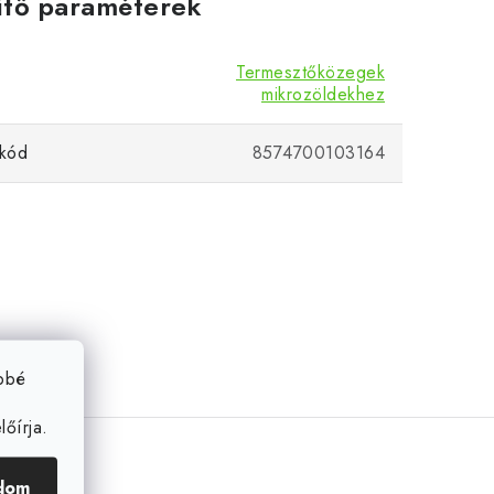
ítő paraméterek
Termesztőközegek
mikrozöldekhez
kód
8574700103164
ebbé
őírja.
dom