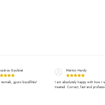
száros Gyuláné
Márton Hardy
termék, gyors kiszállítás!
I am absolutely happy with how I 
treated. Correct, fast and professi
assistance and a great product de
fast. Thanks Jan Stary and ledgro
happy customer and vigorously g