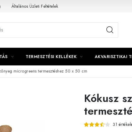
g
Általános Üzleti Feltételek
Kapcsolat
TÁS
TERMESZTÉSI KELLÉKEK
AKVARISZTIKAI 
zőnyeg microgreens termesztéshez 50 x 50 cm
Kókusz s
termeszt
31 értékel