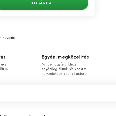
KOSÁRBA
 követés
tás
Egyéni megközelítés
rukat
Minden ügyfelünkhöz
lítjuk
egyénileg állunk, és konkrét
helyzetekben adunk tanácsot