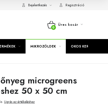
Bejelentkezés
Regisztráció
Üres kosár
KOSÁR
TERMÉKEK
MIKROZÖLDEK
OKOS KERT
zőnyeg microgreens
éshez 50 x 50 cm
és
Ugrás az értékeléshez