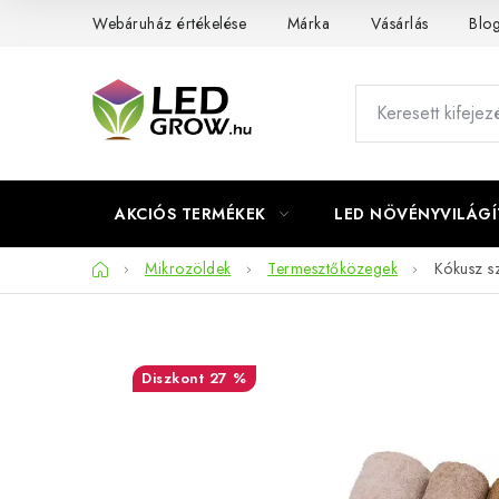
Ugrás
Webáruház értékelése
Márka
Vásárlás
Blo
a
fő
tartalomhoz
AKCIÓS TERMÉKEK
LED NÖVÉNYVILÁGÍ
Kezdőlap
Mikrozöldek
Termesztőközegek
Kókusz s
27 %