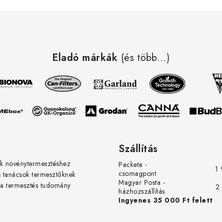
veggies here! - Teljesen elégedet
webshoppal. Korrekt, gyors és
professzionális kiszolgálás, valami
nagyszerű termék, gyorsan kiszállí
Köszönöm Jan Stary-nak és a ledg
Eladó márkák
nak. Üdv. rgy elégedett vásárlótól
(és több...)
erőteljesen növekvő zöldségektől!
Szállítás
k növénytermesztéshez
Packeta -
1 
csomagpont
s tanácsok termesztőknek
Magyar Posta -
 a termesztés tudomány
2
házhozszállítás
Ingyenes 35 000 Ft felett