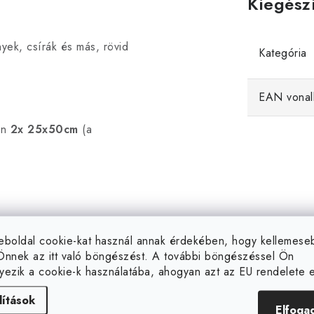
Kiegész
yek, csírák és más, rövid
Kategória
EAN vonal
án
2x 25x50cm
(a
eboldal cookie-kat használ annak érdekében, hogy kellemes
Önnek az itt való böngészést. A további böngészéssel Ön
yezik a cookie-k használatába, ahogyan azt az EU rendelete el
lítások
Elfoga