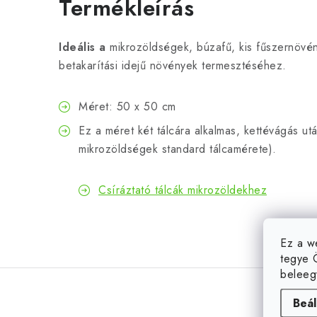
Termékleírás
Ideális a
mikrozöldségek, búzafű, kis fűszernövén
betakarítási idejű növények termesztéséhez.
Méret: 50 x 50 cm
Ez a méret két tálcára alkalmas, kettévágás ut
mikrozöldségek standard tálcamérete).
Csíráztató tálcák mikrozöldekhez
Ez a w
tegye 
beleeg
Beál