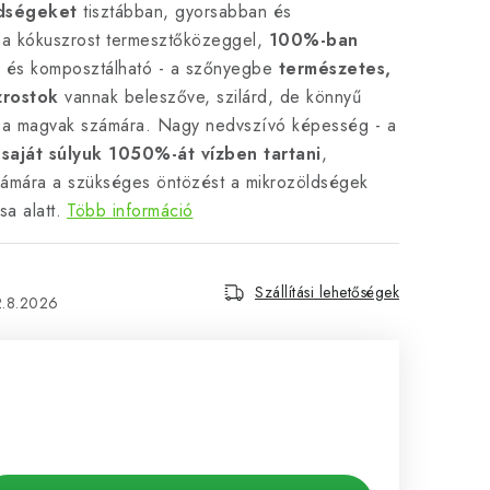
dségeket
tisztábban, gyorsabban és
 a kókuszrost termesztőközeggel,
100%-ban
és komposztálható - a szőnyegbe
természetes,
zrostok
vannak beleszőve, szilárd, de könnyű
a a magvak számára. Nagy nedvszívó képesség - a
k
saját súlyuk 1050%-át vízben tartani
,
zámára a szükséges öntözést a mikrozöldségek
sa alatt.
Több információ
Szállítási lehetőségek
2.8.2026