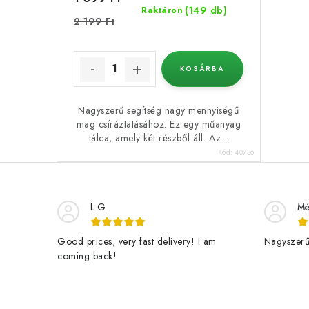
(149 db)
Raktáron
2 199 Ft
KOSÁRBA
Nagyszerű segítség nagy mennyiségű
mag csíráztatásához. Ez egy műanyag
tálca, amely két részből áll. Az...
Kód:
40736
L.G.
Mé
Good prices, very fast delivery! I am
Nagyszerű 
coming back!