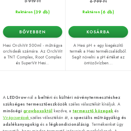
3 919 Ft
6 799 Ft
(39 db)
(6 db)
Raktáron
Raktáron
BŐVEBBEN
KOSÁRBA
Hesi OrchiVit 500ml - műtrágya
A Hesi pH + egy kiegészítő
orchideák számára. Az OrchiVit
termék a Hesi termékcsaládból.
a TNT Complex, Root Complex
Segít növelni a pH értéket az
és SuperVit Hesi...
öntözővízben....
L
i
A
LEDGrow
-nál a
beltéri
és
kültéri növénytermesztéshez
s
szükséges termesztőeszközök
széles választékát kínáljuk. A
t
minőségi
growboxoktól
kezdve, a
termesztő közegek
és
a
Virágcserépek
széles választékán át, a
speciális műtrágyákig és
adalékanyagokig
és a
légkondicionálásig
. Termékeinket úgy
i