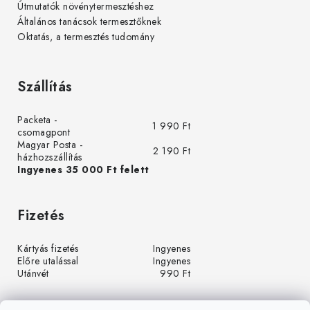
Útmutatók növénytermesztéshez
Általános tanácsok termesztőknek
Oktatás, a termesztés tudomány
Szállítás
Packeta -
1 990 Ft
csomagpont
Magyar Posta -
2 190 Ft
házhozszállítás
Ingyenes 35 000 Ft felett
Fizetés
Kártyás fizetés
Ingyenes
Előre utalással
Ingyenes
Utánvét
990 Ft