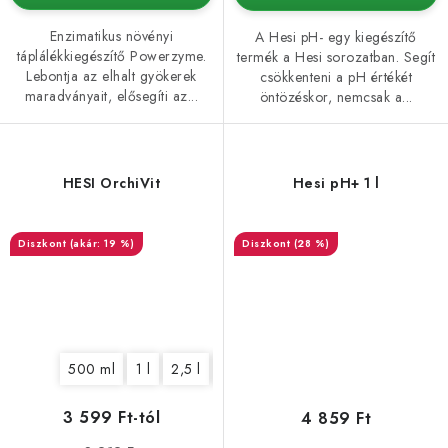
Enzimatikus növényi
A Hesi pH- egy kiegészítő
táplálékkiegészítő Powerzyme.
termék a Hesi sorozatban. Segít
Lebontja az elhalt gyökerek
csökkenteni a pH értékét
maradványait, elősegíti az...
öntözéskor, nemcsak a...
HESI OrchiVit
Hesi pH+ 1 l
(akár: 19 %)
(28 %)
500 ml
1 l
2,5 l
5 l
10 l
3 599 Ft-tól
4 859 Ft