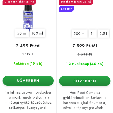
(akár: 21 %)
(akár: 29 %)
Booster
50 ml
100 ml
500 ml
1 l
2,5 l
2 499 Ft-tól
7 599 Ft-tól
3 119 Ft
8 699 Ft
(19 db)
(40 db)
Raktáron
1-3 munkanap
BŐVEBBEN
BŐVEBBEN
Tartalmaz gyökér növekedési
Hesi Root Complex
hormont, amely biztosítja a
gyökérstimulátor. Serkenti a
minőségi gyökérképződéshez
hasznos talajbaktériumokat,
szükséges tápanyagokat.
növeli a tápanyagfelvételt....