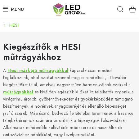
Ugrás
Keres
a
fő
tartalomhoz
HESI
AKCIÓS TERMÉKEK
LED NÖVÉNYVILÁGÍTÁS
Kiegészítők a HESI
műtrágyákhoz
TERMESZTÉSI KELLÉKEK
A
Hesi márkájú műtrágyákkal
kapcsolatosan máshol
AKVARISZTIKAI TERMÉKEK
foglalkozunk, ahol azokat azonnal meg is rendelheti; itt további
kiegészítőket talál, amelyek nagyszerűen harmonizálnak ezekkel a
MIKROZÖLDEK
műtrágyákkal
és kiválóan egészítik ki őket. Itt találhatók organikus
virágstimulátorok, gyökérnövekedést és gyökérképződést támogató
készítmények, a növények anyagcseréjét és ellenálló képességét
OKOS KERT
javító szerek. Másrészről kedvező feltételeket teremtenek a hasznos
talajbaktériumok számára és erősítik a tápanyagok felszívódását.
Webáruház értékelése
Márka
Vásárlás
Blog
Alkalmasak mindenféle kultivációs módszerre és használhatók
Általános Üzleti Feltételek
Kapcsolat
öntözővízhez adalékként, vagy levélpermetként.