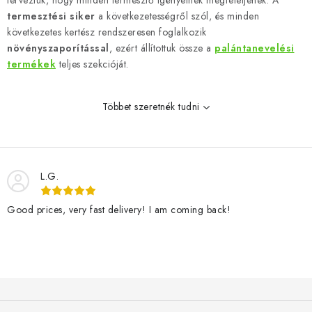
terveztük, hogy minden termesztő igényeinek megfeleljenek. A
r
termesztési siker
a következetességről szól, és minden
á
következetes kertész rendszeresen foglalkozik
n
növényszaporítással
,
ezért állítottuk össze a
palántanevelési
y
termékek
teljes szekcióját.
í
t
Többet szeretnék tudni
á
s
e
l
L.G.
e
m
Good prices, very fast delivery! I am coming back!
e
i
L
á