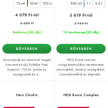
10 ml
50ml
100 ml
500 ml
500 ml
1 l
2,5 l
j
z
a
é
4 079 Ft-tól
3 619 Ft-tól
s
4 689 Ft
3 749 Ft
e
(30 db)
(20 db)
Raktáron
1-3 munkanap
BŐVEBBEN
BŐVEBBEN
Aminosavak és vitaminok magas
HESI Boost szerves
koncentrációjú koktélja Hesi
virágzásstimulátor természetes
Supervit, 100ml. Javítja az
enzimekkel, ásványi anyagokkal,
anyagcserét és a...
nyomelemekkel és alapvető...
Hesi ClonFix
HESI Roots Complex