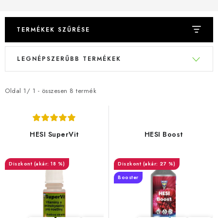
TERMÉKEK SZŰRÉSE
T
T
LEGNÉPSZERŰBB TERMÉKEK
e
e
r
r
m
m
Oldal
1
/
1
- összesen
8
termék
é
é
k
k
e
e
HESI SuperVit
HESI Boost
k
k
l
r
(akár: 18 %)
(akár: 27 %)
i
e
Booster
s
n
t
d
á
e