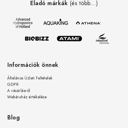
Eladó márkák
(és több...)
b
l
é
c
Információk önnek
Általános Üzleti Feltételek
GDPR
A vásárlásról
Webáruház értékelése
Blog