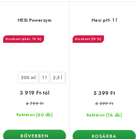
HESI Powerzym
Hesi pH- 1 l
(akár: 18 %)
(18 %)
500 ml
1 l
2,5 l
5 l
10 l
3 919 Ft-tól
5 399 Ft
4 799 Ft
6 599 Ft
(60 db)
(16 db)
Raktáron
Raktáron
BŐVEBBEN
KOSÁRBA