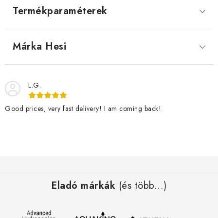
Termékparaméterek
Márka
 Hesi
L.G.
Good prices, very fast delivery! I am coming back!
L
á
Eladó márkák
(és több...)
b
l
é