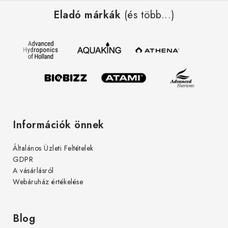
á
í
Eladó márkák
(és több...)
b
t
l
á
é
s
c
e
l
e
m
e
Információk önnek
i
Általános Üzleti Feltételek
GDPR
A vásárlásról
Webáruház értékelése
Blog