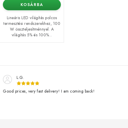
KOSÁRBA
Lineáris LED világítás polcos
termesztési rendszerekhez, 100
W összteljesítménnyel. A
világítás 5% és 100%...
L
i
s
L.G.
t
a
Good prices, very fast delivery! I am coming back!
i
r
á
n
L
y