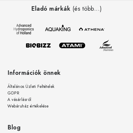
á
í
Eladó márkák
(és több...)
b
t
l
á
é
s
c
e
l
e
m
e
Információk önnek
i
Általános Üzleti Feltételek
GDPR
A vásárlásról
Webáruház értékelése
Blog