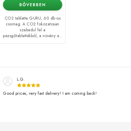
BŐVEBBEN
CO2 tabletta GURU, 60 db-os
csomag. A CO2 fokozatosan
szabadul fel a
pezsgőtablettákból, a növény a...
L
i
s
L.G.
t
a
Good prices, very fast delivery! I am coming back!
i
r
á
n
L
y