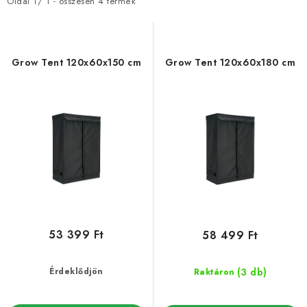
m
m
Oldal
1
/
1
- összesen
4
termék
é
é
k
k
e
e
Grow Tent 120x60x150 cm
Grow Tent 120x60x180 cm
k
k
l
r
i
e
s
n
t
d
á
e
j
z
a
é
s
53 399 Ft
58 499 Ft
e
(3 db)
Érdeklődjön
Raktáron