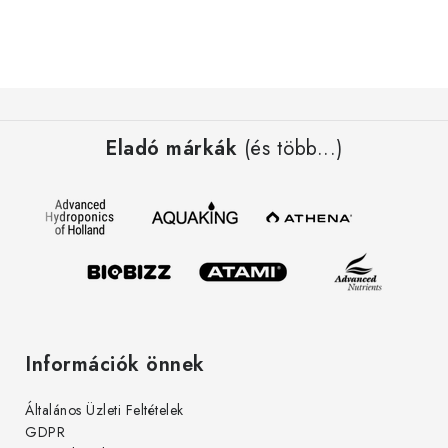
i
r
á
n
L
y
á
í
Eladó márkák
(és több...)
b
t
l
á
é
s
c
e
l
e
m
e
Információk önnek
i
Általános Üzleti Feltételek
GDPR