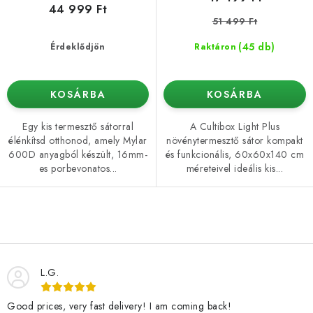
44 999 Ft
51 499 Ft
(45 db)
Érdeklődjön
Raktáron
KOSÁRBA
KOSÁRBA
Egy kis termesztő sátorral
A Cultibox Light Plus
élénkítsd otthonod, amely Mylar
növénytermesztő sátor kompakt
600D anyagból készült, 16mm-
és funkcionális, 60x60x140 cm
es porbevonatos...
méreteivel ideális kis...
L
i
s
L.G.
t
a
Good prices, very fast delivery! I am coming back!