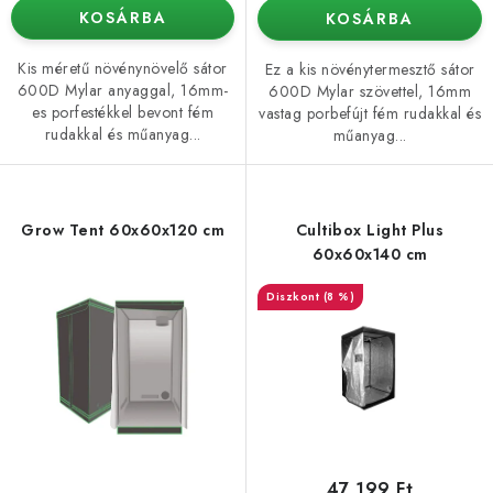
KOSÁRBA
KOSÁRBA
Kis méretű növénynövelő sátor
Ez a kis növénytermesztő sátor
600D Mylar anyaggal, 16mm-
600D Mylar szövettel, 16mm
es porfestékkel bevont fém
vastag porbefújt fém rudakkal és
rudakkal és műanyag...
műanyag...
Grow Tent 60x60x120 cm
Cultibox Light Plus
60x60x140 cm
(8 %)
47 199 Ft