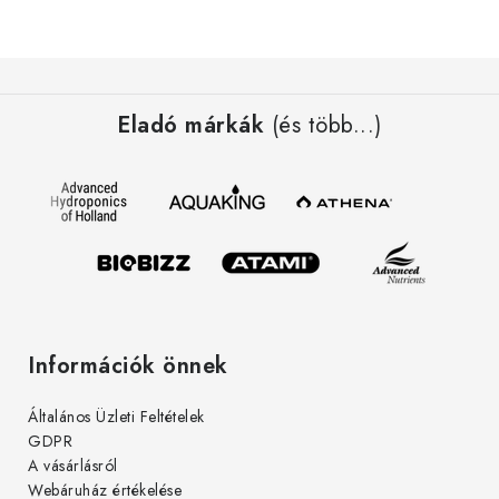
L
á
Eladó márkák
(és több...)
b
l
é
c
Információk önnek
Általános Üzleti Feltételek
GDPR
A vásárlásról
Webáruház értékelése