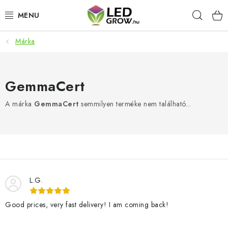
Ugrás
Keres
a
fő
tartalomhoz
Márka
AKCIÓS TERMÉKEK
LED NÖVÉNYVILÁGÍTÁS
GemmaCert
TERMESZTÉSI KELLÉKEK
A márka
GemmaCert
semmilyen terméke nem található...
AKVARISZTIKAI TERMÉKEK
MIKROZÖLDEK
OKOS KERT
L.G.
Good prices, very fast delivery! I am coming back!
Webáruház értékelése
Márka
Vásárlás
Blog
Általános Üzleti Feltételek
Kapcsolat