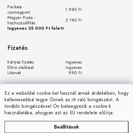
Packeta -
1 990 Ft
csomagpont
Magyar Posta -
2 190 Ft
házhozszállítás
Ingyenes 35 000 Ft felett
Fizetés
Kártyás fizetés
Ingyenes
Előre utalással
Ingyenes
Utánvét
990 Ft
Ez a weboldal cookie-kat használ annak érdekében, hogy
kellemesebbé tegye Önnek az itt való böngészést. A
további böngészéssel Ön beleegyezik a cookie-k
használatába, ahogyan azt az EU rendelete előírja.
Beállítások
Á