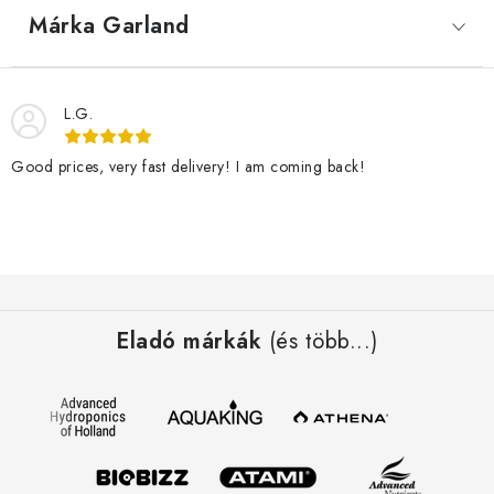
Márka
 Garland
L.G.
Good prices, very fast delivery! I am coming back!
L
á
Eladó márkák
(és több...)
b
l
é
c