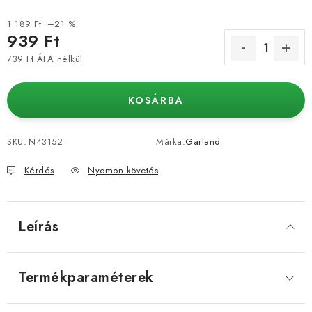
1 189 Ft
–21 %
939 Ft
739 Ft ÁFA nélkül
Egységár:
KOSÁRBA
SKU:
N43152
Márka:
Garland
Kérdés
Nyomon követés
Leírás
Termékparaméterek