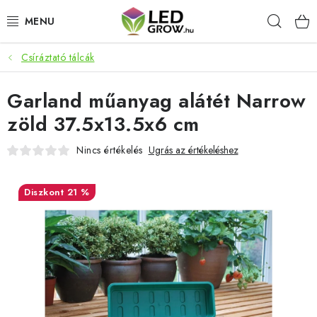
Ugrás
Keres
a
fő
tartalomhoz
Csíráztató tálcák
AKCIÓS TERMÉKEK
Garland műanyag alátét Narrow
LED NÖVÉNYVILÁGÍTÁS
zöld 37.5x13.5x6 cm
TERMESZTÉSI KELLÉKEK
Nincs értékelés
Ugrás az értékeléshez
AKVARISZTIKAI TERMÉKEK
21 %
MIKROZÖLDEK
OKOS KERT
Webáruház értékelése
Márka
Vásárlás
Blog
Általános Üzleti Feltételek
Kapcsolat