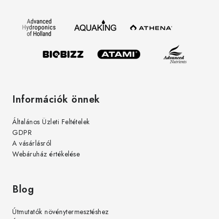
l
é
c
Információk önnek
Általános Üzleti Feltételek
GDPR
A vásárlásról
Webáruház értékelése
Blog
Útmutatók növénytermesztéshez