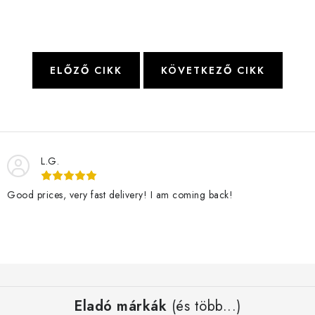
ELŐZŐ CIKK
KÖVETKEZŐ CIKK
L.G.
Good prices, very fast delivery! I am coming back!
L
á
Eladó márkák
(és több...)
b