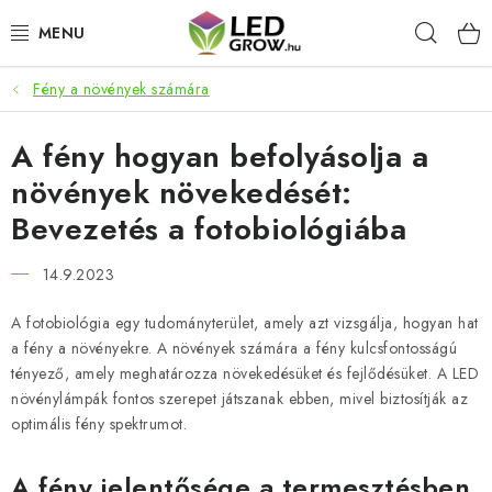
Ugrás
Keres
a
fő
tartalomhoz
Fény a növények számára
AKCIÓS TERMÉKEK
A fény hogyan befolyásolja a
LED NÖVÉNYVILÁGÍTÁS
növények növekedését:
TERMESZTÉSI KELLÉKEK
Bevezetés a fotobiológiába
AKVARISZTIKAI TERMÉKEK
14.9.2023
MIKROZÖLDEK
A fotobiológia egy tudományterület, amely azt vizsgálja, hogyan hat
a fény a növényekre. A növények számára a fény kulcsfontosságú
tényező, amely meghatározza növekedésüket és fejlődésüket. A LED
OKOS KERT
növénylámpák fontos szerepet játszanak ebben, mivel biztosítják az
optimális fény spektrumot.
Webáruház értékelése
Márka
Vásárlás
Blog
Általános Üzleti Feltételek
Kapcsolat
A fény jelentősége a termesztésben