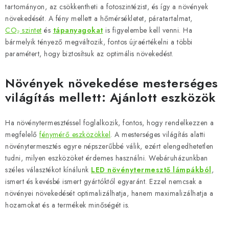
tartományon, az csökkentheti a fotoszintézist, és így a növények
növekedését. A fény mellett a hőmérsékletet, páratartalmat,
CO₂ szintet
és
tápanyagokat
is figyelembe kell venni. Ha
bármelyik tényező megváltozik, fontos újraértékelni a többi
paramétert, hogy biztosítsuk az optimális növekedést.
Növények növekedése mesterséges
világítás mellett: Ajánlott eszközök
Ha növénytermesztéssel foglalkozik, fontos, hogy rendelkezzen a
megfelelő
fénymérő eszközökkel
. A mesterséges világítás alatti
növénytermesztés egyre népszerűbbé válik, ezért elengedhetetlen
tudni, milyen eszközöket érdemes használni. Webáruházunkban
széles választékot kínálunk
LED növénytermesztő lámpákból
,
ismert és kevésbé ismert gyártóktól egyaránt. Ezzel nemcsak a
növényei növekedését optimalizálhatja, hanem maximalizálhatja a
hozamokat és a termékek minőségét is.