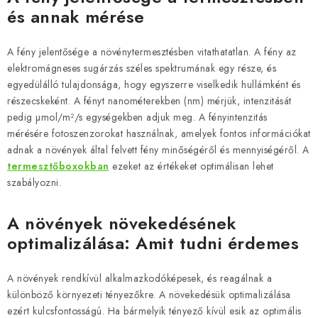
és annak mérése
A fény jelentősége a növénytermesztésben vitathatatlan. A fény az
elektromágneses sugárzás széles spektrumának egy része, és
egyedülálló tulajdonsága, hogy egyszerre viselkedik hullámként és
részecskeként. A fényt nanométerekben (nm) mérjük, intenzitását
pedig µmol/m²/s egységekben adjuk meg. A fényintenzitás
mérésére fotoszenzorokat használnak, amelyek fontos információkat
adnak a növények által felvett fény minőségéről és mennyiségéről. A
termesztőboxokban
ezeket az értékeket optimálisan lehet
szabályozni.
A növények növekedésének
optimalizálása: Amit tudni érdemes
A növények rendkívül alkalmazkodóképesek, és reagálnak a
különböző környezeti tényezőkre. A növekedésük optimalizálása
ezért kulcsfontosságú. Ha bármelyik tényező kívül esik az optimális