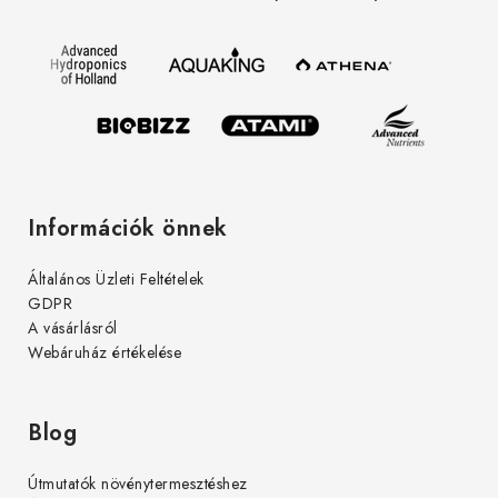
t
l
á
é
s
c
e
l
e
m
e
Információk önnek
i
Általános Üzleti Feltételek
GDPR
A vásárlásról
Webáruház értékelése
Blog
Útmutatók növénytermesztéshez