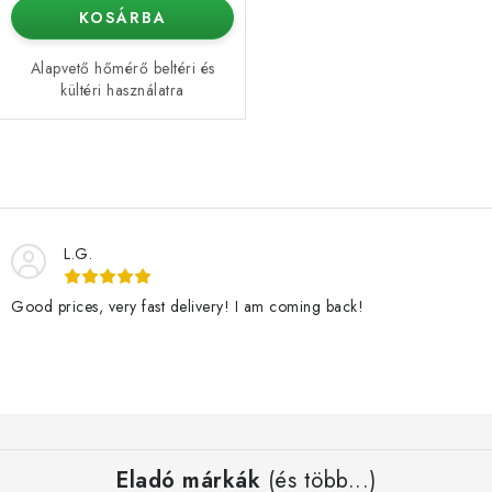
KOSÁRBA
Alapvető hőmérő beltéri és
kültéri használatra
L
i
s
L.G.
t
a
Good prices, very fast delivery! I am coming back!
i
r
á
n
L
y
á
í
Eladó márkák
(és több...)
b