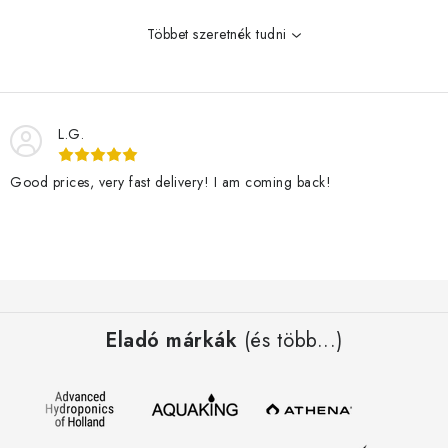
t
Többet szeretnék tudni
á
s
e
l
L.G.
e
m
Good prices, very fast delivery! I am coming back!
e
i
L
á
Eladó márkák
(és több...)
b
l
é
c