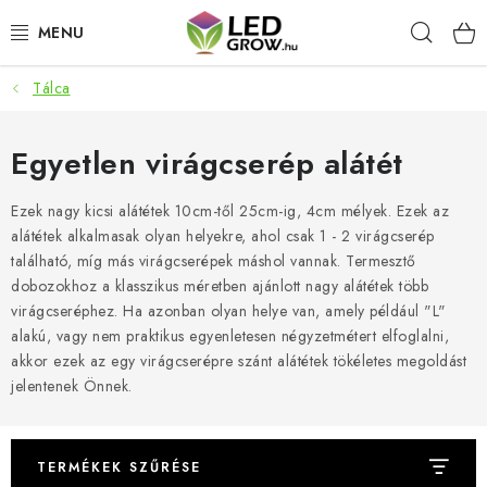
Ugrás
Keres
a
fő
tartalomhoz
Tálca
AKCIÓS TERMÉKEK
LED NÖVÉNYVILÁGÍTÁS
Egyetlen virágcserép alátét
TERMESZTÉSI KELLÉKEK
Ezek nagy kicsi alátétek 10cm-től 25cm-ig, 4cm mélyek. Ezek az
alátétek alkalmasak olyan helyekre, ahol csak 1 - 2 virágcserép
található, míg más virágcserépek máshol vannak. Termesztő
AKVARISZTIKAI TERMÉKEK
dobozokhoz a klasszikus méretben ajánlott nagy alátétek több
virágcseréphez. Ha azonban olyan helye van, amely például "L"
MIKROZÖLDEK
alakú, vagy nem praktikus egyenletesen négyzetmétert elfoglalni,
akkor ezek az egy virágcserépre szánt alátétek tökéletes megoldást
OKOS KERT
jelentenek Önnek.
Webáruház értékelése
Márka
Vásárlás
Blog
TERMÉKEK SZŰRÉSE
Általános Üzleti Feltételek
Kapcsolat