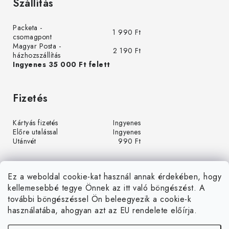
Szállítás
Packeta -
1 990 Ft
csomagpont
Magyar Posta -
2 190 Ft
házhozszállítás
Ingyenes 35 000 Ft felett
Fizetés
Kártyás fizetés
Ingyenes
Előre utalással
Ingyenes
Utánvét
990 Ft
Ez a weboldal cookie-kat használ annak érdekében, hogy
kellemesebbé tegye Önnek az itt való böngészést. A
további böngészéssel Ön beleegyezik a cookie-k
használatába, ahogyan azt az EU rendelete előírja.