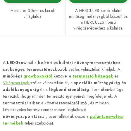
Hercules 30cm-es kerek
A HERCULES kerek alátét
virágtálca
minőségi műanyagból készült és
a HERCULES típusú
virágcserépekhez alkalmas.
L
i
A
LEDGrow
-nál a
beltéri
és
kültéri növénytermesztéshez
s
szükséges termesztőeszközök
széles választékát kínáljuk. A
t
minőségi
growboxoktól
kezdve, a
termesztő közegek
és
a
Virágcserépek
széles választékán át, a
speciális műtrágyákig és
adalékanyagokig
és a
légkondicionálásig
. Termékeinket úgy
i
terveztük, hogy minden termesztő igényeinek megfeleljenek. A
r
termesztési siker
a következetességről szól, és minden
á
következetes kertész rendszeresen foglalkozik
n
növényszaporítással
,
ezért állítottuk össze a
palántanevelési
y
termékek
teljes szekcióját.
í