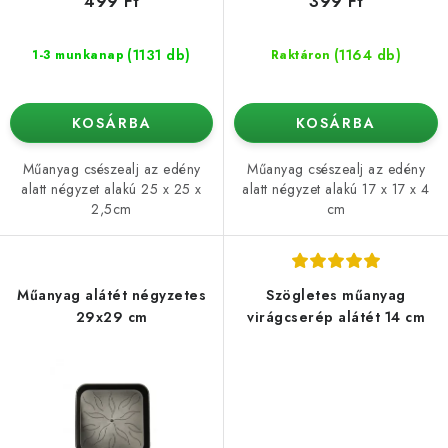
s
499 Ft
399 Ft
e
(1131 db)
(1164 db)
1-3 munkanap
Raktáron
KOSÁRBA
KOSÁRBA
Műanyag csészealj az edény
Műanyag csészealj az edény
alatt négyzet alakú 25 x 25 x
alatt négyzet alakú 17 x 17 x 4
2,5cm
cm
Műanyag alátét négyzetes
Szögletes műanyag
29x29 cm
virágcserép alátét 14 cm