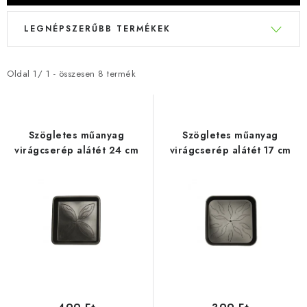
T
T
LEGNÉPSZERŰBB TERMÉKEK
e
e
r
r
m
m
Oldal
1
/
1
- összesen
8
termék
é
é
k
k
e
e
Szögletes műanyag
Szögletes műanyag
k
k
virágcserép alátét 24 cm
virágcserép alátét 17 cm
l
r
i
e
s
n
t
d
á
e
j
z
a
é