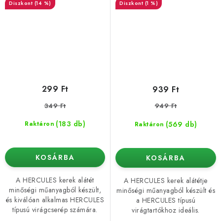
(14 %)
(1 %)
299 Ft
939 Ft
349 Ft
949 Ft
(183 db)
(569 db)
Raktáron
Raktáron
KOSÁRBA
KOSÁRBA
A HERCULES kerek alátét
A HERCULES kerek alátétje
minőségi műanyagból készült,
minőségi műanyagból készült és
és kiválóan alkalmas HERCULES
a HERCULES típusú
típusú virágcserép számára.
virágtartókhoz ideális.