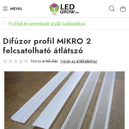
Ugrás
Keres
a
fő
tartalomhoz
Profilok és sínrendszer a LED szalagokhoz
AKCIÓS TERMÉKEK
Difúzor profil MIKRO 2
LED NÖVÉNYVILÁGÍTÁS
felcsatolható átlátszó
TERMESZTÉSI KELLÉKEK
Nincs értékelés
Ugrás az értékeléshez
AKVARISZTIKAI TERMÉKEK
MIKROZÖLDEK
OKOS KERT
Webáruház értékelése
Márka
Vásárlás
Blog
Általános Üzleti Feltételek
Kapcsolat