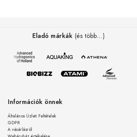
L
á
Eladó márkák
(és több...)
b
l
é
c
Információk önnek
Általános Üzleti Feltételek
GDPR
A vásárlásról
Webáruház értékelése