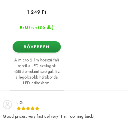
1 249 Ft
(86 db)
Raktáron
BŐVEBBEN
A micro 2 1m hosszú fali
profil a LED szalagok
hűtőelemeként szolgál. Ez
a legolcsóbb hűtőborda
LED csíkokhoz.
L.G.
Good prices, very fast delivery! I am coming back!