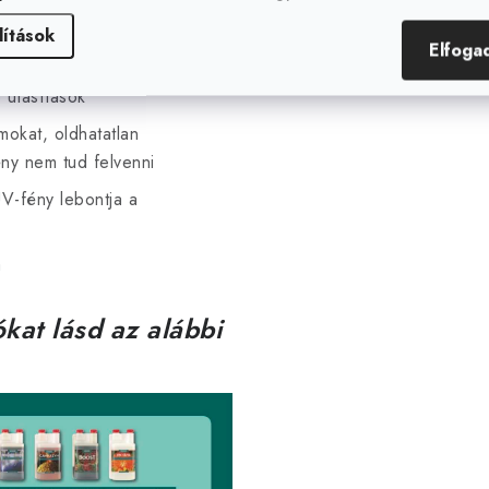
lítások
Elfoga
nként.
 utasítások
okat, oldhatatlan
ny nem tud felvenni
UV-fény lebontja a
a
kat lásd az alábbi