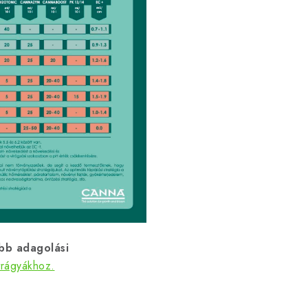
bb adagolási
trágyákhoz.