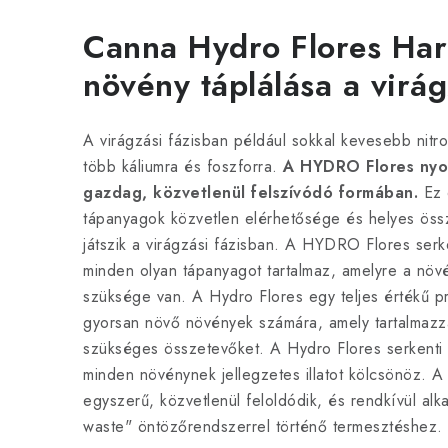
Canna Hydro Flores Har
növény táplálása a virág
A virágzási fázisban például sokkal kevesebb nitr
több káliumra és foszforra.
A HYDRO Flores nyo
gazdag, közvetlenül felszívódó formában.
Ez 
tápanyagok közvetlen elérhetősége és helyes öss
játszik a virágzási fázisban. A HYDRO Flores serk
minden olyan tápanyagot tartalmaz, amelyre a nö
szüksége van. A Hydro Flores egy teljes értékű pr
gyorsan növő növények számára, amely tartalmazza
szükséges összetevőket. A Hydro Flores serkenti
minden növénynek jellegzetes illatot kölcsönöz. A
egyszerű, közvetlenül feloldódik, és rendkívül alk
waste" öntözőrendszerrel történő termesztéshez.