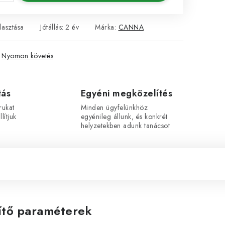
lasztása
Jótállás
:
2 év
Márka:
CANNA
Nyomon követés
tás
Egyéni megközelítés
rukat
Minden ügyfelünkhöz
lítjuk
egyénileg állunk, és konkrét
helyzetekben adunk tanácsot
ítő paraméterek