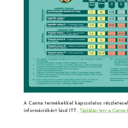
A Canna termékekkel kapcsolatos részletese
információkért lásd ITT
:
Táplálási terv a Canna-