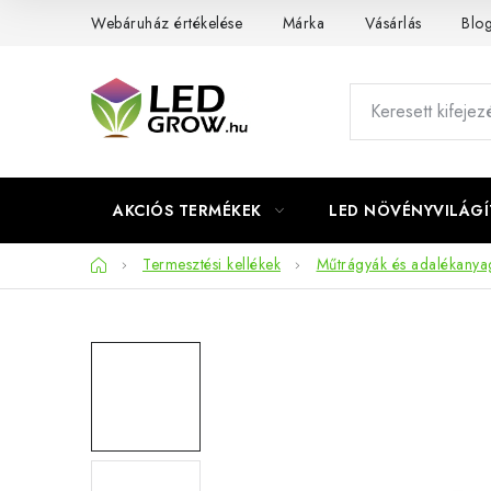
Ugrás
Webáruház értékelése
Márka
Vásárlás
Blo
a
fő
tartalomhoz
AKCIÓS TERMÉKEK
LED NÖVÉNYVILÁGÍ
Kezdőlap
Termesztési kellékek
Műtrágyák és adalékanya