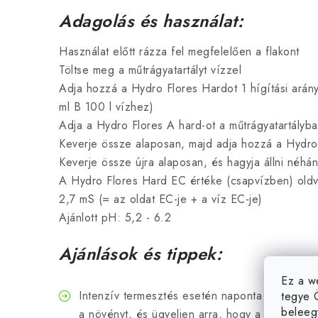
Adagolás és használat:
Használat előtt rázza fel megfelelően a flakont
Töltse meg a műtrágyatartályt vízzel
Adja hozzá a Hydro Flores Hardot 1 hígítási ará
ml B 100 l vízhez)
Adja a Hydro Flores A hard-ot a műtrágyatartályba
Keverje össze alaposan, majd adja hozzá a Hydro 
Keverje össze újra alaposan, és hagyja állni néhán
A Hydro Flores Hard EC értéke (csapvízben) oldva 
2,7 mS (= az oldat EC-je + a víz EC-je)
Ajánlott pH: 5,2 - 6.2
Ajánlások és tippek:
Ez a w
Intenzív termesztés esetén naponta 1-3 alkal
tegye 
beleeg
a növényt, és ügyeljen arra, hogy a vízelveze