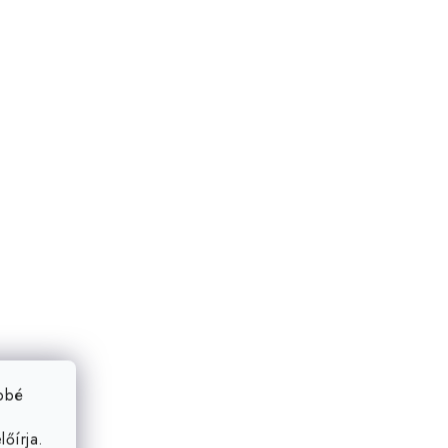
ebbé
őírja.