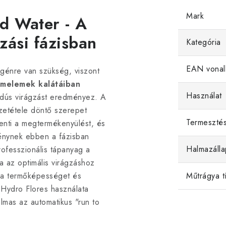
Mark
d Water - A
zási fázisban
Kategória
EAN vonal
ogénre van szükség, viszont
melemek kalátáiban
Használat
dús virágzást eredményez. A
zetétele döntő szerepet
Termeszté
enti a megtermékenyülést, és
vénynek ebben a fázisban
Halmazálla
ofesszionális tápanyag a
 az optimális virágzáshoz
 a termőképességet és
Műtrágya t
 Hydro Flores használata
almas az automatikus "run to