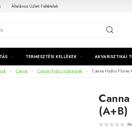
g
Általános Üzleti Feltételek
Kapcsolat
TÁS
TERMESZTÉSI KELLÉKEK
AKVARISZTIKAI 
gok
Canna
Canna Hydro műtrágyák
Canna Hydro Flores
Canna
(A+B)
Ni