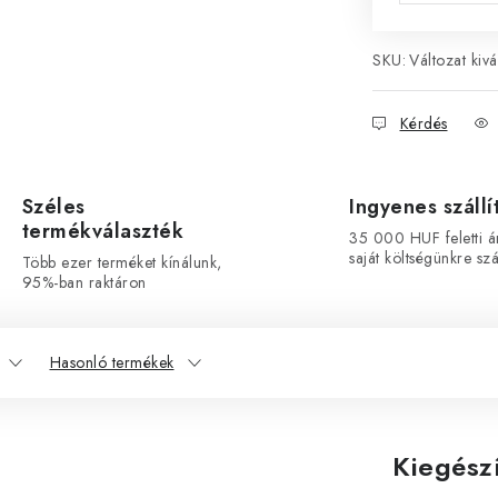
SKU:
Változat kivá
Kérdés
Széles
Ingyenes szállí
termékválaszték
35 000 HUF feletti á
saját költségünkre szál
Több ezer terméket kínálunk,
95%-ban raktáron
Hasonló termékek
Kiegész