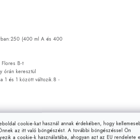
nyban:250 (400 ml A és 400
Flores B-t
y órán keresztül
1 és 1 között változik.8 -
eboldal cookie-kat használ annak érdekében, hogy kellemes
ommal csepegtetve trágyázza
Önnek az itt való böngészést. A további böngészéssel Ön
yezik a cookie-k használatába, ahogyan azt az EU rendelete el
tés 10-20 % között legyen