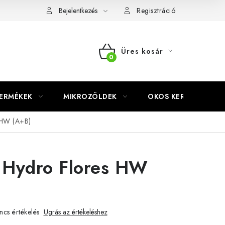
Bejelentkezés
Regisztráció
Üres kosár
KOSÁR
TERMÉKEK
MIKROZÖLDEK
OKOS KERT
 HW (A+B)
 Hydro Flores HW
ncs értékelés
Ugrás az értékeléshez