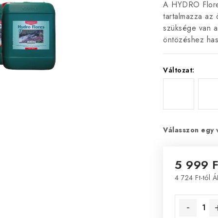
A HYDRO Flores
tartalmazza az
szüksége van a 
öntözéshez has
Változat:
Válasszon egy 
5 999 F
4 724 Ft
-tól 
Egységár: