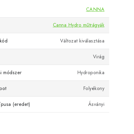
CANNA
Canna Hydro műtrágyák
kód
Változat kiválasztása
Virág
si módszer
Hydroponika
pot
Folyékony
ípusa (eredet)
Ásványi