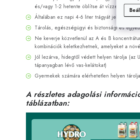
és/vagy 1-2 hetente öblítse át vízzel.
Beál
Általában ez napi 4-6 liter trágyát jelent m2 -e
Tárolás, egészségügyi és biztonsági és egyéb
Ne keverje közvetlenül az A és B koncentrátum
kombinációk keletkezhetnek, amelyeket a növé
Jól lezárva, hidegtől védett helyen tárolja (az 
tápanyagban lévő vas-kelátokat)
Gyermekek számára elérhetetlen helyen tárolj
A részletes adagolási információ
táblázatban: