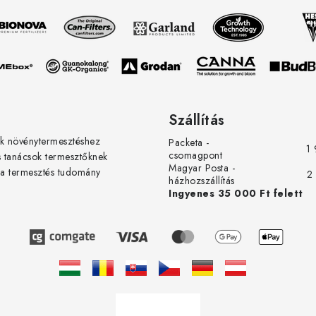
erőteljesen növekvő zöldségektől!
Szállítás
k növénytermesztéshez
Packeta -
1 
csomagpont
s tanácsok termesztőknek
Magyar Posta -
 a termesztés tudomány
2
házhozszállítás
Ingyenes 35 000 Ft felett
Á
r