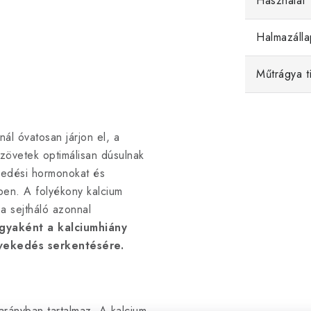
Használat
Halmazálla
Műtrágya t
ál óvatosan járjon el, a
zövetek optimálisan dúsulnak
vekedési hormonokat és
ben. A folyékony kalcium
a sejtháló azonnal
yaként a kalciumhiány
vekedés serkentésére.
rányban tartalmaz. A kalcium