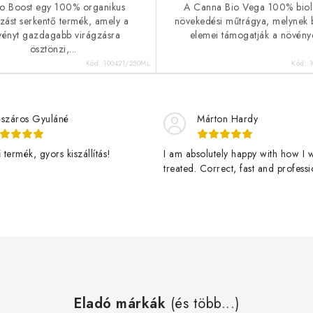
io Boost egy 100% organikus
A Canna Bio Vega 100% biol
gzást serkentő termék, amely a
növekedési műtrágya, melynek b
vényt gazdagabb virágzásra
elemei támogatják a növénye
ösztönzi,...
Kód:
100421/250ML
Kód:
száros Gyuláné
Márton Hardy
termék, gyors kiszállítás!
I am absolutely happy with how I 
treated. Correct, fast and professi
assistance and a great product de
fast. Thanks Jan Stary and ledgro
happy customer and vigorously g
veggies here! - Teljesen elégedet
webshoppal. Korrekt, gyors és
professzionális kiszolgálás, valami
nagyszerű termék, gyorsan kiszállí
Köszönöm Jan Stary-nak és a ledg
Eladó márkák
nak. Üdv. rgy elégedett vásárlótól
(és több...)