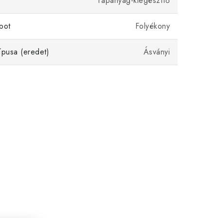
Tápanyag-kiegészítő
pot
Folyékony
ípusa (eredet)
Ásványi