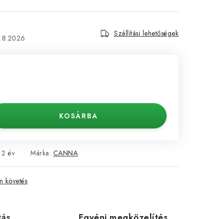
Szállítási lehetőségek
1.8.2026
KOSÁRBA
2 év
Márka:
CANNA
 követés
tás
Egyéni megközelítés