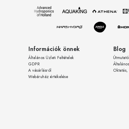
l
é
c
Információk önnek
Blog
Általános Üzleti Feltételek
Útmutató
GDPR
Általáno
A vásárlásról
Oktatás,
Webáruház értékelése