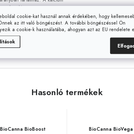
az adagolás
golás káros hatással lehet a
eboldal cookie-kat használ annak érdekében, hogy kellemes
Önnek az itt való böngészést. A további böngészéssel Ön
yezik a cookie-k használatába, ahogyan azt az EU rendelete el
lítások
Elfoga
Hasonló termékek
BioCanna BioBoost
BioCanna BioVega