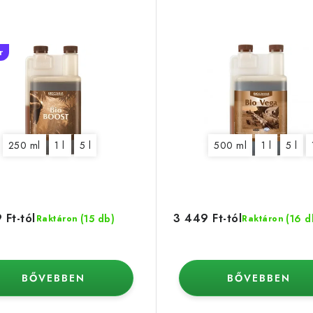
r
250 ml
1 l
5 l
500 ml
1 l
5 l
 Ft-tól
3 449 Ft-tól
(15 db)
(16 d
Raktáron
Raktáron
BŐVEBBEN
BŐVEBBEN