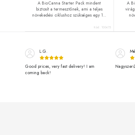
A BioCanna Starter Pack mindent
A B
biztosít a termesztőnek, ami a teljes
virá
növekedési ciklushoz szükséges egy 1...
nö
Kód:
100475
L.G.
Mé
Good prices, very fast delivery! I am
Nagyszerű 
coming back!
L
á
b