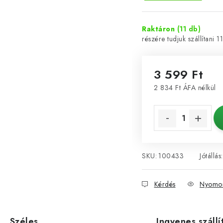
Raktáron
(11 db)
1
3 599 Ft
2 834 Ft ÁFA nélkül
Egységár:
SKU:
100433
Jótállás
:
Kérdés
Nyomon
Széles
Ingyenes szállí