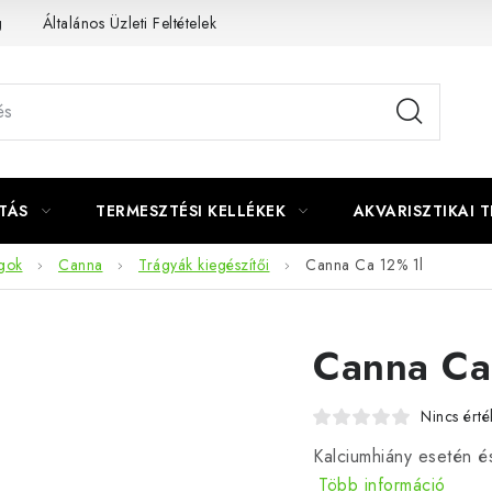
g
Általános Üzleti Feltételek
Kapcsolat
TÁS
TERMESZTÉSI KELLÉKEK
AKVARISZTIKAI 
gok
Canna
Trágyák kiegészítői
Canna Ca 12% 1l
Canna Ca
Nincs érté
Kalciumhiány esetén é
Több információ