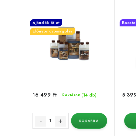
Ajándék ötlet
Booste
Előnyös csomagolás
16 499 Ft
5 399
(14 db)
Raktáron
KOSÁRBA