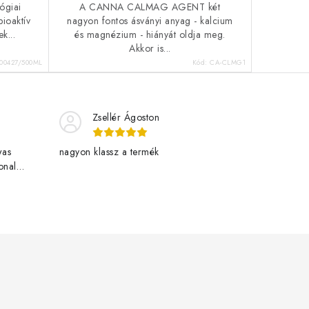
ógiai
A CANNA CALMAG AGENT két
ioaktív
nagyon fontos ásványi anyag - kalcium
k...
és magnézium - hiányát oldja meg.
Akkor is...
100427/500ML
Kód:
CA-CLMG1
Zsellér Ágoston
was
nagyon klassz a termék
onal
livered
w.eu. One
rowing
t vagyok a
nt
tva.
row.eu-
 és az