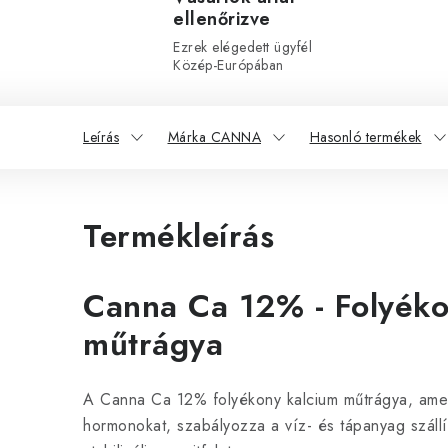
ellenőrizve
Ezrek elégedett ügyfél
Közép-Európában
Leírás
Márka CANNA
Hasonló termékek
Termékleírás
Canna Ca 12% - Folyéko
műtrágya
A Canna Ca 12% folyékony kalcium műtrágya, amel
hormonokat, szabályozza a víz- és tápanyag száll