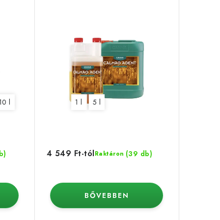
10 l
1 l
5 l
4 549 Ft-tól
b)
(39 db)
Raktáron
BŐVEBBEN