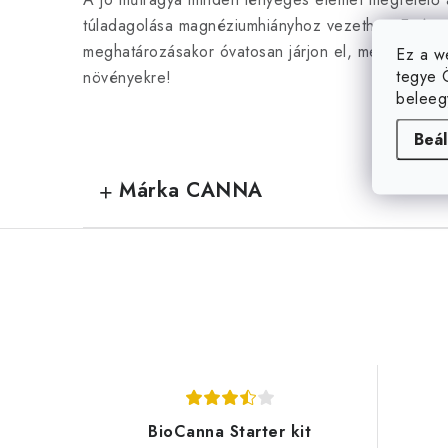
túladagolása magnéziumhiányhoz vezethet. Ezért 
meghatározásakor óvatosan járjon el, mert a túlada
Ez a w
tegye 
növényekre!
beleeg
Beál
Márka CANNA
BioCanna Starter kit