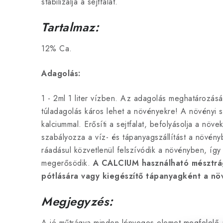
stabilizálja a sejtfalat.
Tartalmaz:
12% Ca.
Adagolás:
1 - 2ml 1 liter vízben. Az adagolás meghatározásán
túladagolás káros lehet a növényekre! A növényi s
kalciummal. Erősíti a sejtfalat, befolyásolja a nö
szabályozza a víz- és tápanyagszállítást a növény
ráadásul közvetlenül felszívódik a növényben, így 
megerősödik.
A CALCIUM használható mésztrág
pótlására vagy kiegészítő tápanyagként a nö
Megjegyzés:
A jó műtrágya minden lényeges elemet megfelelő a