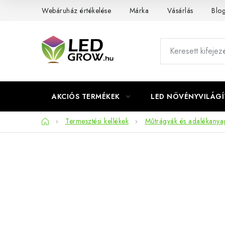
Ugrás
Webáruház értékelése
Márka
Vásárlás
Blo
a
fő
tartalomhoz
AKCIÓS TERMÉKEK
LED NÖVÉNYVILÁGÍ
Kezdőlap
Termesztési kellékek
Műtrágyák és adalékanya