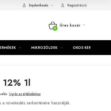
Bejelentkezés
Regisztráció
Üres kosár
KOSÁR
TERMÉKEK
MIKROZÖLDEK
OKOS KERT
 12% 1l
kelés
Ugrás az értékeléshez
s a növekedés serkentésére használják.