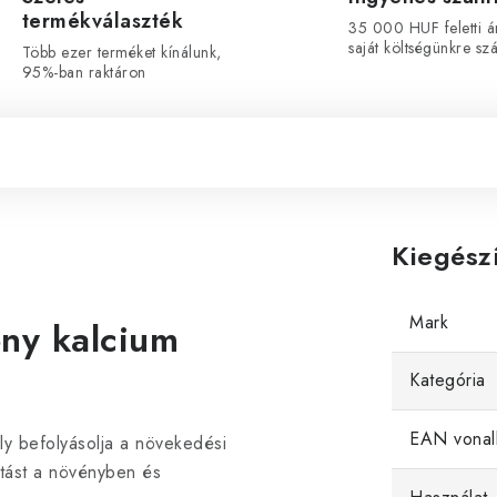
termékválaszték
35 000 HUF feletti á
saját költségünkre szál
Több ezer terméket kínálunk,
95%-ban raktáron
Kiegész
Mark
ny kalcium
Kategória
EAN vonal
y befolyásolja a növekedési
ítást a növényben és