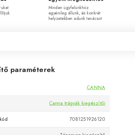
rukat
Minden ügyfelünkhöz
lítjuk
egyénileg állunk, és konkrét
helyzetekben adunk tanácsot
ítő paraméterek
CANNA
Canna trágyák kiegészítői
kód
7081251926120