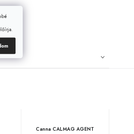
ebbé
őírja.
dom
Canna CALMAG AGENT